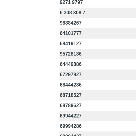
9271 9797
6 308 308 7
98884267
64101777
68419127
95728186
64449886
67297927
68444286
68718527
68789627
69944227
69994286