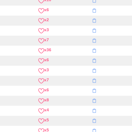
x6
x2
x3
x7
x36
x6
x3
x7
x6
x8
x4
x5
x5