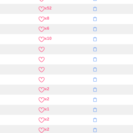
x52
x8
x6
x10
x2
x2
x1
x2
x2