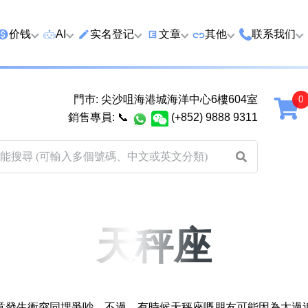
价钱
AI
实名登记
文章
‍其他
联系我们
特价号
AI搜号
实名登记(全部电訊商)
购买靓号流程
优质车牌
香港尖沙咀
門巿: 尖沙咀海港城海洋中心6樓604室
延年
2千以下
AI分析号码属性
查询儲值咭有效期
教你如何挑选靓号
优质域名
广州市南沙
銷售專員:
📞
(+852) 9888 9311
2千至5千元
AI分析出生时辰
换电话号码前必做的五件事
月费和储值咭计划
马来西亚雪
5千至1万元
AI 靓号估价系統
一机双 WhatsApp 教学
其他业務
以上
1万至2万元
計算八字和电话号码五行属
WhatsApp 无痛转移新号码
买号流程及条款
性
教学
2万至5万元
关于我们
天秤座
靓号估价遊戲
微信 WeChat 无痛转移新号
超级VIP号
码教学
易经六十四卦
不加联系人发 WhatsApp 教
八
黄大仙灵签
学 2026
意發生衝突同埋爭吵。不過，有時候天秤座嘅朋友可能因為太過