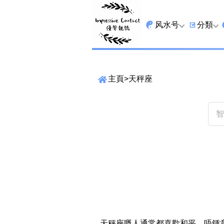
风水号
分類
全吉星
9字头
主頁
>
天秤座
最高能量生氣 天医 
6字头
生天延
三条尾
易经贵財成
四条尾
易经1349号
五条尾
易经13459号
888尾
易经2678号
999尾
精準位置搜尋
易经25678号
666尾
位置:
一
二
三
四
五
六
七
天秤座嘅人通常都喜歡和平，唔鍾