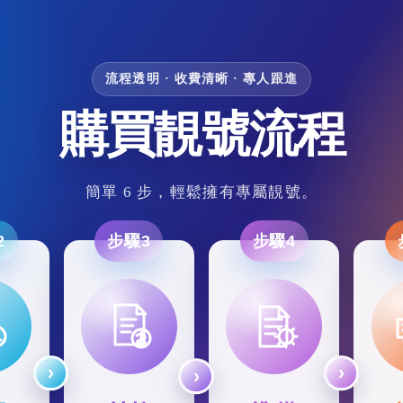
流程透明 · 收費清晰 · 專人跟進
購買靚號流程
簡單 6 步，輕鬆擁有專屬靚號。
2
步驟3
步驟4