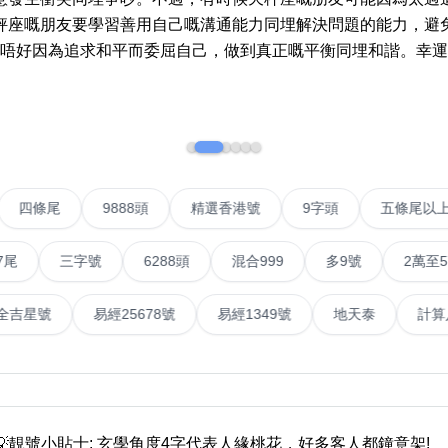
秤座嘅朋友要學習善用自己嘅溝通能力同埋解決問題的能力，避
如何用易经计算电话号码
唔好因為追求和平而委屈自己，做到真正嘅平衡同埋和諧。幸運數字：
如何计算生命灵数电话号码
常见问题
教学文章
+)
靓号推介
VIP號
四條尾
9888頭
精選香港號
9字頭
潮文共赏
三字號
6288頭
混合999
多9號
2萬至5萬元
靓号短片
號
易經全吉星號
易經25678號
易經1349號
地天
全部文章分类
網
6字頭
無4字
無5字
多8字
9888頭
二字號
三字號
全
分类(100+)
💡靚號小貼士: 玄學角度4字代表人緣桃花，好多客人都鐘意架!