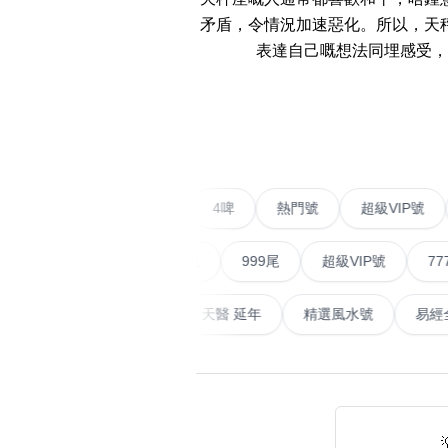
易经14689号
多8号
矛盾，令情況加速惡化。所以，天
精选风水号
二字号
表達自己嘅想法同埋感受，
自選生天延教学
三字号
‹
风水师傅推介
鸳鸯刀
不包含數字
全部风水号分类 (200
9888头
無0
無1
無2
無3
無4
無5
無6
無7
無8
無9
二字號
愛情號
對聯號
4啤
熱門號
超級
对联号
ABAB尾
順蛇尾
999尾
超級VIP號
777尾
夫佬尾
天大畜
易經延天生
最高能量生氣 天醫 延年
精選風水
顺蛇尾
熱門分類
2字头固
888尾
999尾
777尾
9字頭
全吉星(全號)
全部幸运号