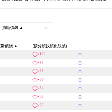
買斷價錢 ▲
(按分類找類似靚號)
x120
風水號分類
x79
生天延/貴財成
五行
x63
易經六四卦象
x69
x34
x56
x22