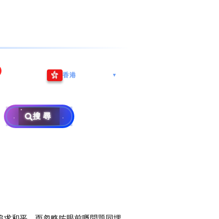
海港城
Whatsapp/微信: (852) 9888
香港
▼
区
9311
地址: 广州市南沙区南沙街
兰莪
查询热线: 2790 8888
广生路19号4楼
攜号转台儲值年咭25元起
地址: 6-3-2, Jalan Setia
搜尋
地址: 尖沙咀海港城海洋中
Prima E U13/E, Setia
攜号转台月费计划58元起
免费寄卖
心6楼604室(营业时间:星期
Alam, 40170 Shah Alam,
一至五, 上午10至下午6时,
Selangor, Malaysia
申請成為商业合作伙伴
买号流程及条款
公众假期休息)
×
销售条款及条件
隐私政策声明
追求和平，而忽略咗眼前嘅問題同埋