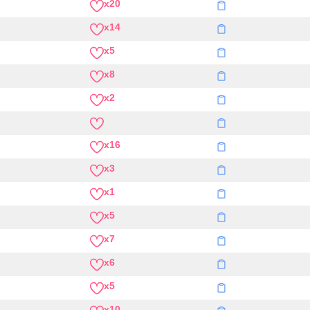
x20
x14
x5
x8
x2
x16
x3
x1
x5
x7
x6
x5
x10