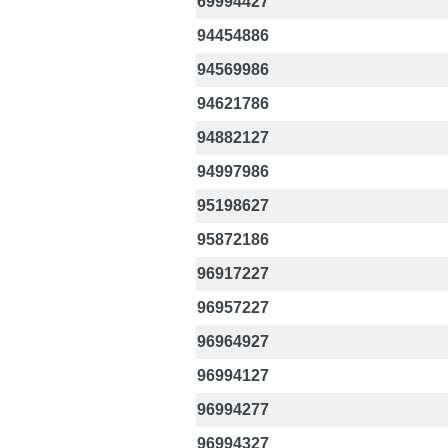
69994427
94454886
94569986
94621786
94882127
94997986
95198627
95872186
96917227
96957227
96964927
96994127
96994277
96994327