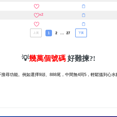
x2
…
1
2
27
上頁
下頁
💡
幾萬個號碼
好難揀?!
吓搜尋功能。例如選擇9頭、888尾，中間無4同5，輕鬆搵到心水