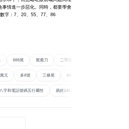
免事情進一步惡化。同時，都要學會
7、20、55、77、86
搜尋
清除全部分類
›
五條尾以上
888尾
鴛鴦刀
二字號
愛情號
對
多8號
三條尾
6888頭
666尾
順蛇尾
99
搜尋
清除全部分類
泰
計算八字和電話號碼五行屬性
易經14689號
五行無
大數字
5萬以上
生天延