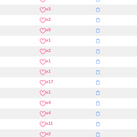
x3
x2
x5
x1
x2
x1
x1
x17
x1
x4
x4
x11
x2