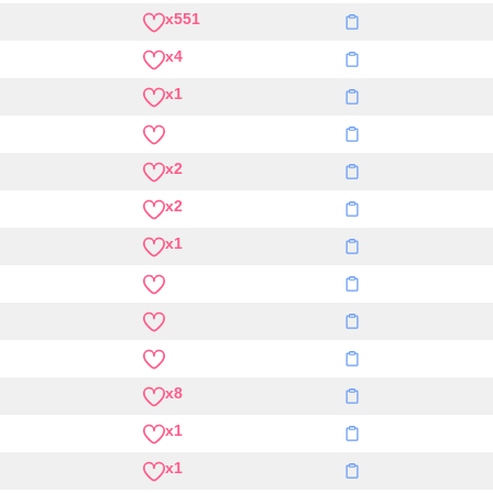
x551
x4
x1
x2
x2
x1
x8
x1
x1