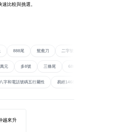
快速比較與挑選。
搜尋
›
清除全部分類
五條尾以上
888尾
鴛鴦刀
二字號
愛情號
對
多8號
三條尾
6888頭
666尾
順蛇尾
99
搜尋
清除全部分類
泰
計算八字和電話號碼五行屬性
易經14689號
五行無
大數字
5萬以上
生天延
年仲越來升