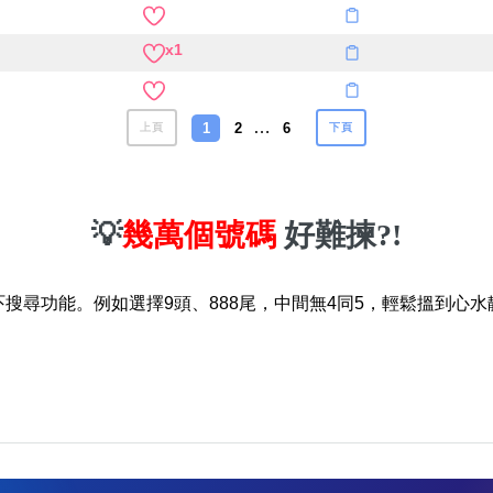
x1
…
1
2
6
上頁
下頁
💡
幾萬個號碼
好難揀?!
吓搜尋功能。例如選擇9頭、888尾，中間無4同5，輕鬆搵到心水