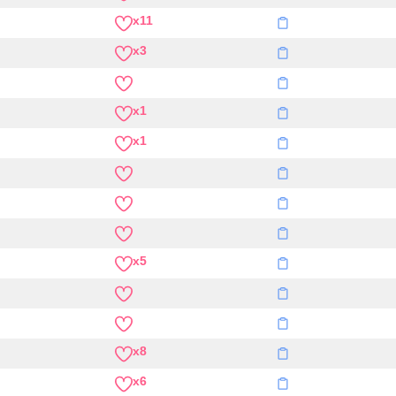
x11
x3
x1
x1
x5
x8
x6