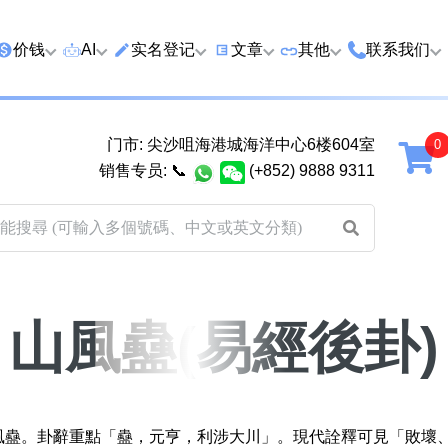
价钱
AI
实名登记
文章
‍其他
联系我们
特价号
AI搜号
实名登记(全部电訊商)
购买靓号流程
优质车牌
香港尖沙咀
门市: 尖沙咀海港城海洋中心6楼604室
延年
2千以下
AI分析号码属性
查询儲值咭有效期
教你如何挑选靓号
优质域名
广州市南沙
销售专员:
📞
(+852) 9888 9311
2千至5千元
AI分析出生时辰
换电话号码前必做的五件事
月费和储值咭计划
马来西亚雪
5千至1万元
AI 靓号估价系統
一机双 WhatsApp 教学
其他业務
以上
1万至2万元
計算八字和电话号码五行属
WhatsApp 无痛转移新号码
买号流程及条款
性
教学
山風蠱(易經後卦)
2万至5万元
关于我们
靓号估价遊戲
微信 WeChat 无痛转移新号
超级VIP号
码教学
易经六十四卦
不加联系人发 WhatsApp 教
八
黄大仙灵签
山風蠱。卦辭重點「蠱，元亨，利涉大川」。現代詮釋可見「敗壞
学 2026