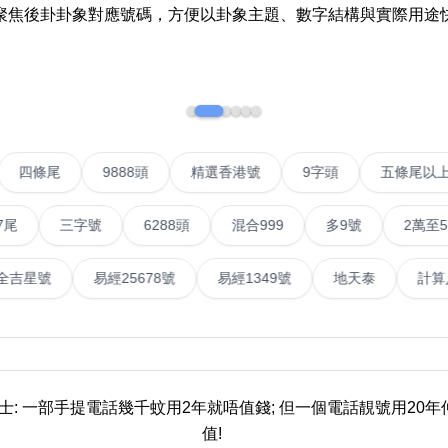
聚焦後卦卦象對應號碼，方便以卦象主題、數字結構與實際用途
如何用易经计算电话号码
如何计算生命灵数电话号码
常见问题
教学文章
+)
VIP號
四條尾
9888頭
精選香港號
9字頭
靓号推介
三字號
6288頭
混合999
多9號
2萬至5萬元
潮文共赏
號
易經全吉星號
易經25678號
易經1349號
地天
靓号短片
全部文章分类
網
6字頭
無4字
無5字
多8字
9888頭
二字號
三字號
全
貼士: 一部手提電話幾千蚊用2年就唔值錢; 但一個電話靚號用20
分类(100+)
值!