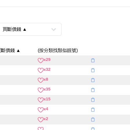
買斷價錢 ▲
(按分類找類似靚號)
x29
風水號分類
x32
生天延/貴財成
五行
x8
易經六四卦象
x35
x15
x4
x2