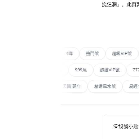
易经14689号
多8号
挽狂瀾」。此頁
精选风水号
二字号
‹
自選生天延教学
三字号
风水师傅推介
鸳鸯刀
不包含數字
全部风水号分类 (200
9888头
二字號
愛情號
對聯號
4啤
熱門號
超級
無0
無1
無2
無3
無4
無5
無6
無7
無8
無9
对联号
順蛇尾
999尾
超級VIP號
777尾
ABAB尾
天大畜
易經延天生
最高能量生氣 天醫 延年
精選風水
夫佬尾
顺蛇尾
熱門分類
2字头固
888尾
999尾
777尾
9字頭
全吉星(全號)
💡靚號小
全部幸运号