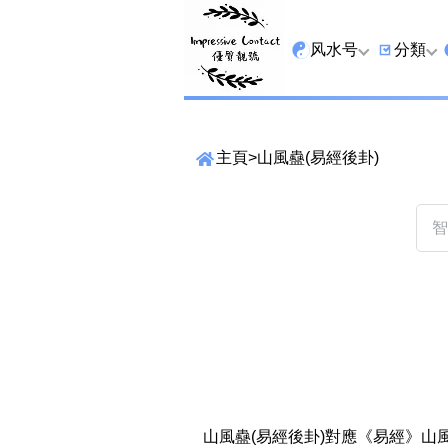
风水号
分類
全吉星
9字头
主頁
>
山風蠱(易經後卦)
最高能量生氣 天医 
6字头
生天延
三条尾
易经贵財成
四条尾
易经1349号
五条尾
易经13459号
888尾
易经2678号
999尾
精準位置搜尋
位置:
易经25678号
666尾
一
二
三
四
五
六
七
山風蠱(易經後卦)對應《易經》