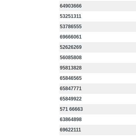
64903666
53251311
53786555
69666061
52626269
56085808
95813828
65846565
65847771
65849922
571 66663
63864898
69622111