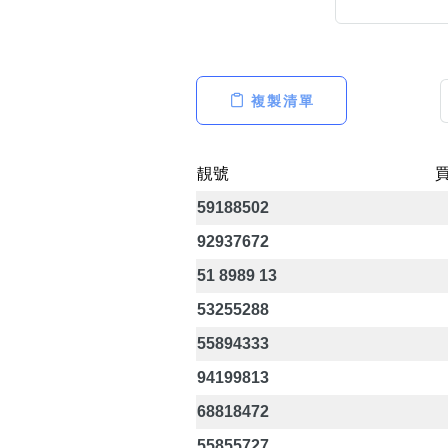
複製清單
高級分類
i
靚號
59188502
幸運號分類
92937672
幸運分類
基本分類
51 8989 13
位置分類
53255288
包含數字
次數分類
55894333
生日分類
94199813
68818472
55855727