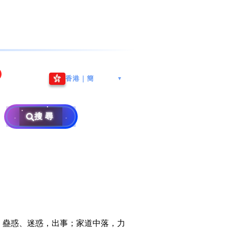
海港城
Whatsapp/微信: (852) 9888
香港｜簡
▼
区
9311
地址: 广州市南沙区南沙街
兰莪
查询热线: 2790 8888
广生路19号4楼
攜号转台儲值年咭25元起
地址: 6-3-2, Jalan Setia
搜尋
地址: 尖沙咀海港城海洋中
Prima E U13/E, Setia
攜号转台月费计划58元起
免费寄卖
心6楼604室(营业时间:星期
Alam, 40170 Shah Alam,
一至五, 上午10至下午6时,
Selangor, Malaysia
申請成為商业合作伙伴
买号流程及条款
公众假期休息)
×
销售条款及条件
隐私政策声明
、蠱惑、迷惑，出事；家道中落，力