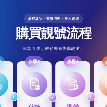
流程透明 · 收費清晰 · 專人跟進
購買靚號流程
簡單 6 步，輕鬆擁有專屬靚號。
2
步驟3
步驟4