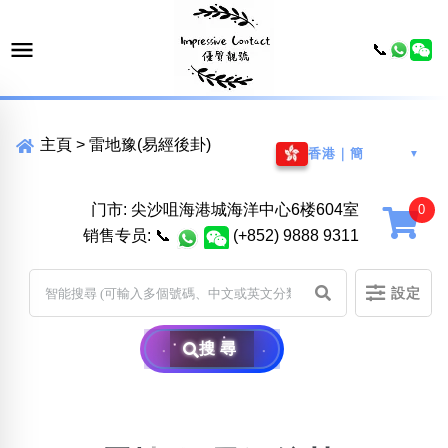
📞
主頁
>
雷地豫(易經後卦)
香港｜簡
▼
门市: 尖沙咀海港城海洋中心6楼604室
销售专员:
📞
(+852) 9888 9311
設定
搜尋