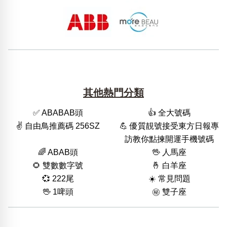
其他熱門分類
✅ ABABAB頭
👍 全大號碼
✌️ 自由鳥推薦碼 256SZ
💪 優質靚號接受東方日報專
訪教你點揀開運手機號碼
🌈 ABAB頭
🖖 人馬座
🌻 雙數數字號
🤞 白羊座
💞 222尾
☀️ 常見問題
🖖 1啤頭
㊙️ 雙子座