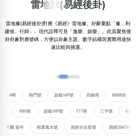
雷地豫(易經後卦)
×
精準位置搜尋
雷地豫(易經後卦)對應《易經》雷地豫。卦辭重點「豫，利
位置:
一
二
三
四
五
六
七
八
建侯、行師」。現代詮釋可見「逸樂、娛樂」。此頁聚焦後
卦卦象對應號碼，方便以卦象主題、數字結構與實際用途快
速比較與挑選。
搜尋
清除全部分類
‹
›
不包含數字
無0
無1
無2
無3
無4
無5
無6
無7
無8
無9
聯號
4啤
熱門號
超級VIP號
四條尾
9888
999尾
超級VIP號
777尾
三字號
6288頭
搜尋
清除全部分類
高能量生氣 天醫 延年
精選風水號
易經全吉星號
易經2