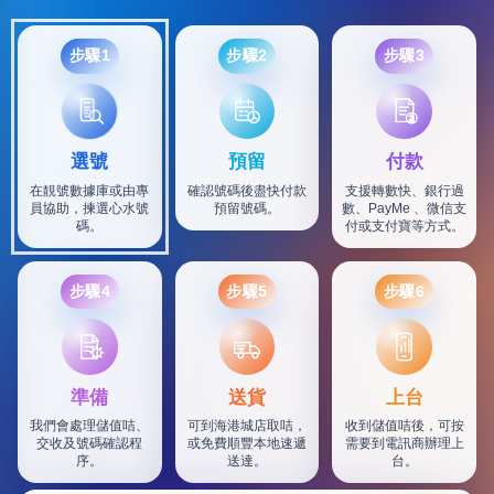
步驟1
步驟2
步驟3
選號
預留
付款
在靚號數據庫或由專
確認號碼後盡快付款
支援轉數快、銀行過
員協助，揀選心水號
預留號碼。
數、PayMe 、微信支
碼。
付或支付寶等方式。
步驟4
步驟5
步驟6
SF
準備
送貨
上台
我們會處理儲值咭、
可到海港城店取咭，
收到儲值咭後，可按
交收及號碼確認程
或免費順豐本地速遞
需要到電訊商辦理上
序。
送達。
台。