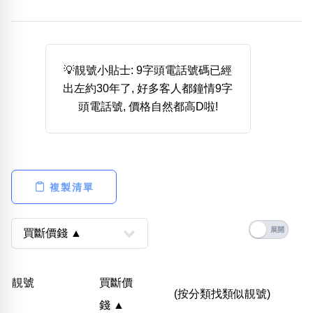
熱門分類
888尾
999尾
777尾
9字頭
6字頭
無4字
無5字
多8字
9888頭
二字號
三字號
💡靚號小貼士: 9字頭電話號碼已經
全大數字
5萬以上
生天延
全吉星(全號)
出左約30年了, 好多客人都鐘情9字
搜尋
頭電話號, 價格自然都高D啦!
清除全部分類
高級分類
i
複製清單
幸運號分類
風水號分類
幸運分類
生天延/貴財成
靚號
買斷價
基本分類
五行
(按分類找類似靚號)
錢 ▲
位置分類
易經六四卦象