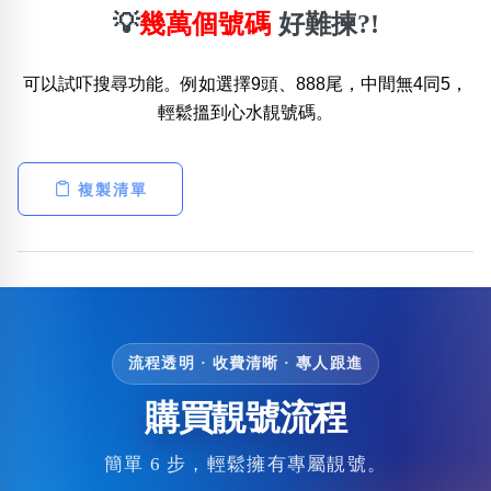
💡
幾萬個號碼
好難揀?!
可以試吓搜尋功能。例如選擇9頭、888尾，中間無4同5，
輕鬆搵到心水靚號碼。
複製清單
流程透明 · 收費清晰 · 專人跟進
購買靚號流程
簡單 6 步，輕鬆擁有專屬靚號。