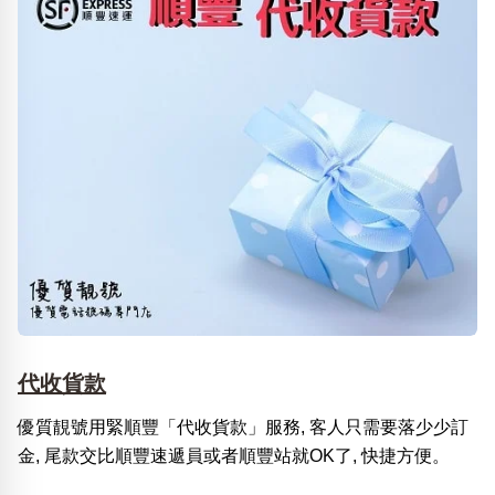
代收貨款
優質靚號用緊順豐「代收貨款」服務, 客人只需要落少少訂
金, 尾款交比順豐速遞員或者順豐站就OK了, 快捷方便。