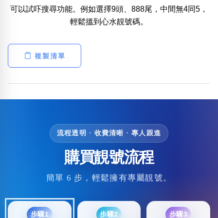
可以試吓搜尋功能。例如選擇9頭、888尾，中間無4同5，
輕鬆搵到心水靚號碼。
複製清單
流程透明 · 收費清晰 · 專人跟進
購買靚號流程
簡單 6 步，輕鬆擁有專屬靚號。
步驟1
步驟2
步驟3