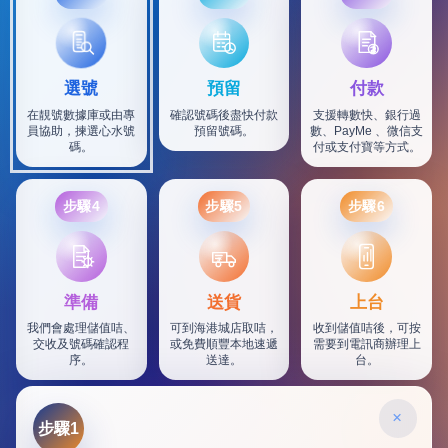
選號
預留
付款
在靚號數據庫或由專
確認號碼後盡快付款
支援轉數快、銀行過
員協助，揀選心水號
預留號碼。
數、PayMe 、微信支
碼。
付或支付寶等方式。
步驟4
步驟5
步驟6
SF
準備
送貨
上台
我們會處理儲值咭、
可到海港城店取咭，
收到儲值咭後，可按
交收及號碼確認程
或免費順豐本地速遞
需要到電訊商辦理上
序。
送達。
台。
×
步驟1