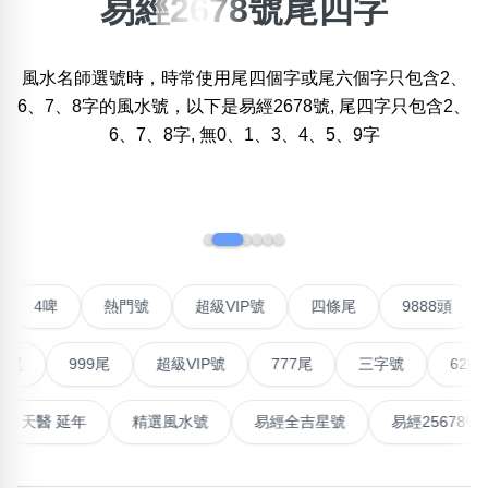
易經2678號尾四字
×
精準位置搜尋
風水名師選號時，時常使用尾四個字或尾六個字只包含2、
位置:
6、7、8字的風水號，以下是易經2678號, 尾四字只包含2、
一
二
三
四
五
六
七
八
6、7、8字, 無0、1、3、4、5、9字
搜尋
‹
›
清除全部分類
對聯號
4啤
熱門號
超級VIP號
四條尾
9888
不包含數字
無0
無1
無2
無3
無4
無5
無6
無7
無8
無9
999尾
超級VIP號
777尾
三字號
6288頭
搜尋
最高能量生氣 天醫 延年
精選風水號
易經全吉星號
易經
清除全部分類