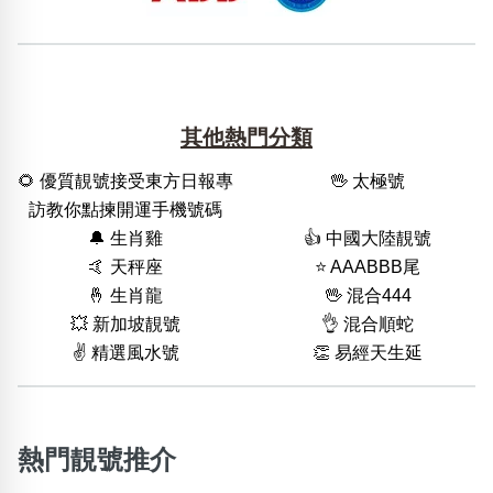
其他熱門分類
🌻 優質靚號接受東方日報專
🖖 太極號
訪教你點揀開運手機號碼
🔔 生肖雞
👍 中國大陸靚號
🤙 天秤座
⭐️ AAABBB尾
🤞 生肖龍
🖖 混合444
💥 新加坡靚號
👌 混合順蛇
✌️ 精選風水號
👏 易經天生延
熱門靚號推介