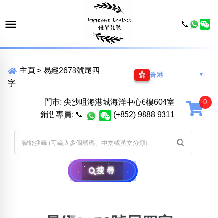
📞
主頁
>
易經2678號尾四
香港
▼
字
門巿: 尖沙咀海港城海洋中心6樓604室
銷售專員:
📞
(+852) 9888 9311
搜尋