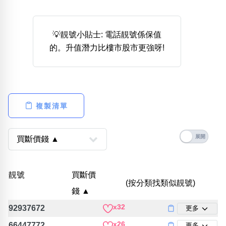
熱門分類
888尾
999尾
777尾
9字頭
6字頭
無4字
💡靚號小貼士: 電話靚號係保值
無5字
多8字
9888頭
二字號
三字號
的。升值潛力比樓市股市更強呀!
全大數字
5萬以上
生天延
全吉星(全號)
搜尋
清除全部分類
複製清單
高級分類
i
靚號
買斷價
幸運號分類
風水號分類
(按分類找類似靚號)
錢 ▲
幸運分類
生天延/貴財成
x32
92937672
更多
基本分類
五行
位置分類
易經六四卦象
x26
66447772
更多