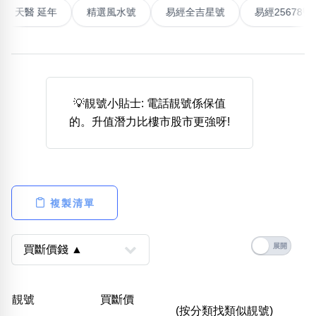
最高能量生氣 天醫 延年
精選風水號
易經全吉星號
易經
熱門分類
888尾
999尾
777尾
9字頭
6字頭
無4字
無5字
多8字
9888頭
二字號
三字號
全大數字
5萬以上
生天延
全吉星(全號)
搜尋
💡靚號小貼士: 電話靚號係保值
清除全部分類
的。升值潛力比樓市股市更強呀!
高級分類
i
複製清單
幸運號分類
風水號分類
幸運分類
生天延/貴財成
基本分類
五行
靚號
買斷價
位置分類
易經六四卦象
(按分類找類似靚號)