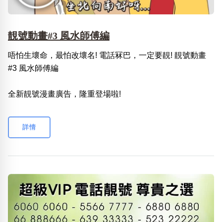
靚號動畫#3 風水師傅編
唔怕生壞命，最怕改壞名! 電話冧巴，一定要靚! 靚號動畫
#3 風水師傅編
全新靚號漫畫廣告，隆重登場啦!
詳情