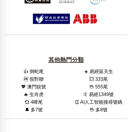
其他熱門分類
👍 倒蛇尾
☀️ 易經延天生
🆗️ 假對聯
💥 333尾
💖 澳門靚號
🖖 555尾
🔥 生肖虎
🤙 易經1349號
💞 4啤尾
👏 AI人工智能搜尋號碼
🔔 多7號
🖖 多8號