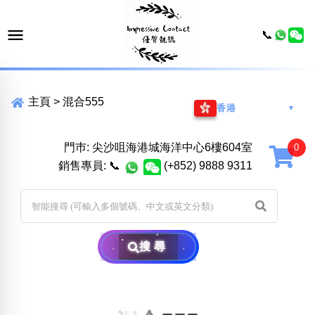
📞
主頁
>
混合555
香港
▼
門巿: 尖沙咀海港城海洋中心6樓604室
銷售專員:
📞
(+852) 9888 9311
搜尋