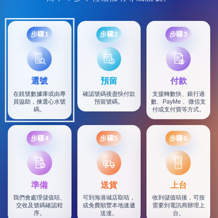
步驟1
步驟2
步驟3
選號
預留
付款
在靚號數據庫或由專
確認號碼後盡快付款
支援轉數快、銀行過
員協助，揀選心水號
預留號碼。
數、PayMe 、微信支
碼。
付或支付寶等方式。
步驟4
步驟5
步驟6
SF
準備
送貨
上台
我們會處理儲值咭、
可到海港城店取咭，
收到儲值咭後，可按
交收及號碼確認程
或免費順豐本地速遞
需要到電訊商辦理上
序。
送達。
台。