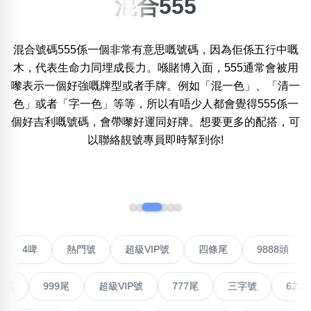
混合555
×
精準位置搜尋
混合號碼555係一個非常有意思嘅號碼，因為佢係五行中嘅
位置:
木，代表生命力同埋成長力。喺賭博入面，555通常會被用
一
二
三
四
五
六
七
八
嚟表示一個好強嘅牌型或者手牌。例如「混一色」、「清一
色」或者「字一色」等等，所以有唔少人都會覺得555係一
個好吉利嘅號碼，會帶嚟好運同好牌。想要更多的配搭，可
搜尋
清除全部分類
以聯絡靚號專員即時幫到你!
‹
›
不包含數字
無0
無1
無2
無3
無4
無5
無6
無7
無8
無9
對聯號
4啤
熱門號
超級VIP號
四條尾
988
搜尋
清除全部分類
999尾
超級VIP號
777尾
三字號
6288頭