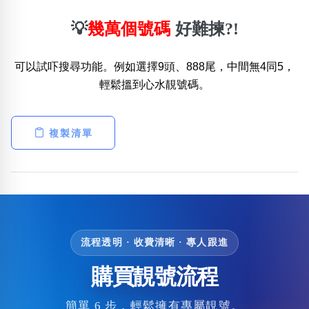
💡
幾萬個號碼
好難揀?!
可以試吓搜尋功能。例如選擇9頭、888尾，中間無4同5，
輕鬆搵到心水靚號碼。
複製清單
流程透明 · 收費清晰 · 專人跟進
購買靚號流程
簡單 6 步，輕鬆擁有專屬靚號。