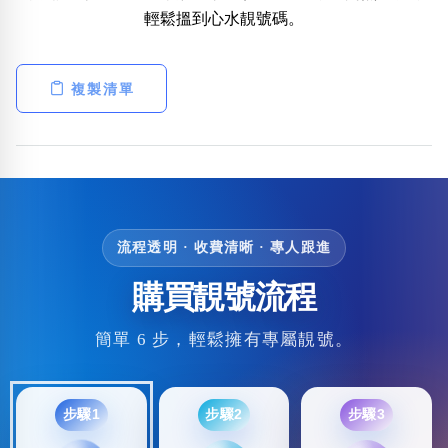
輕鬆搵到心水靚號碼。
複製清單
流程透明 · 收費清晰 · 專人跟進
購買靚號流程
簡單 6 步，輕鬆擁有專屬靚號。
步驟1
步驟2
步驟3