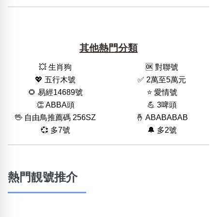
其他熱門分類
💥 生肖狗
🆗️ 對聯號
💖 五行木號
✅ 2萬至5萬元
🌻 易經14689號
⭐️ 愛情號
👏 ABBA頭
💪 3啤頭
🖖 自由鳥推薦碼 256SZ
🤞 ABABABAB
💞 多7號
🔔 多2號
熱門靚號推介