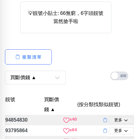
熱門分類
💡靚號小貼士: 66無窮，6字頭靚號
888尾
999尾
777尾
9字頭
6字頭
無4字
當然搶手啦
無5字
多8字
9888頭
二字號
三字號
全大數字
5萬以上
生天延
全吉星(全號)
搜尋
清除全部分類
複製清單
高級分類
i
靚號
買斷價
(按分類找類似靚號)
錢 ▲
幸運號分類
風水號分類
x40
94854830
更多
幸運分類
生天延/貴財成
基本分類
五行
x64
93795864
更多
位置分類
易經六四卦象