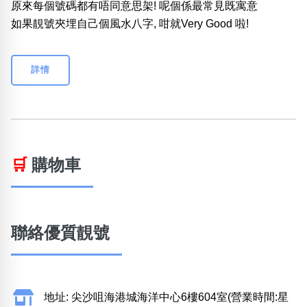
原來每個號碼都有唔同意思架! 呢個係最常見既寓意
如果靚號夾埋自己個風水八字, 咁就Very Good 啦!
詳情
🛒
購物車
聯絡優質靚號
地址: 尖沙咀海港城海洋中心6樓604室(營業時間:星