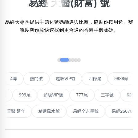
易經 天醫(財富) 號
×
精準位置搜尋
易經天專區提供主題化號碼篩選與比較，協助你按用途、辨
位置:
識度與預算快速找到更合適的香港手機號碼。
一
二
三
四
五
六
七
八
‹
›
搜尋
清除全部分類
對聯號
4啤
熱門號
超級VIP號
四條尾
988
不包含數字
無0
無1
無2
無3
無4
無5
無6
無7
無8
無9
999尾
超級VIP號
777尾
三字號
6288頭
最高能量生氣 天醫 延年
精選風水號
易經全吉星號
易經
搜尋
清除全部分類