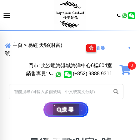
📞
主頁
>
易經 天醫(財富)
香港
▼
號
門巿: 尖沙咀海港城海洋中心6樓604室
銷售專員:
📞
(+852) 9888 9311
搜尋