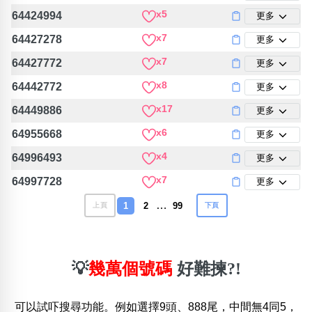
x5
64424994
更多
x7
64427278
更多
x7
64427772
更多
x8
64442772
更多
x17
64449886
更多
x6
64955668
更多
x4
64996493
更多
x7
64997728
更多
…
1
2
99
上頁
下頁
💡
幾萬個號碼
好難揀?!
可以試吓搜尋功能。例如選擇9頭、888尾，中間無4同5，