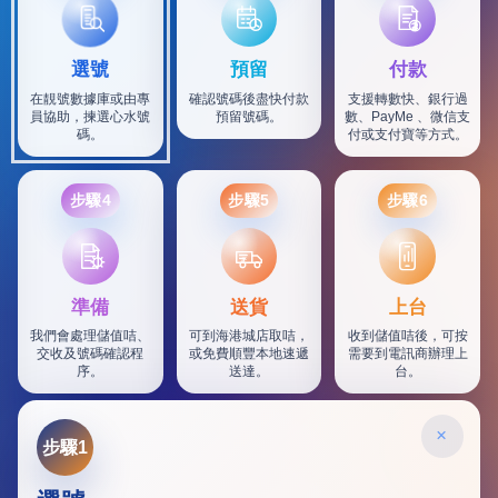
選號
預留
付款
在靚號數據庫或由專
確認號碼後盡快付款
支援轉數快、銀行過
員協助，揀選心水號
預留號碼。
數、PayMe 、微信支
碼。
付或支付寶等方式。
步驟4
步驟5
步驟6
SF
準備
送貨
上台
我們會處理儲值咭、
可到海港城店取咭，
收到儲值咭後，可按
交收及號碼確認程
或免費順豐本地速遞
需要到電訊商辦理上
序。
送達。
台。
×
步驟1