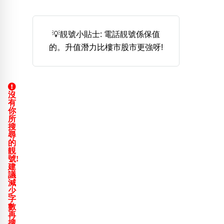
熱門分類
888尾
999尾
777尾
9字頭
6字頭
無4字
💡靚號小貼士: 電話靚號係保值
無5字
多8字
9888頭
二字號
三字號
的。升值潛力比樓市股市更強呀!
全大數字
5萬以上
生天延
全吉星(全號)
搜尋
清除全部分類
沒
有
你
所
高級分類
i
搜
尋
的
靚
號!
建
議
幸運號分類
風水號分類
減
少
幸運分類
生天延/貴財成
字
數
基本分類
五行
再
位置分類
易經六四卦象
搜