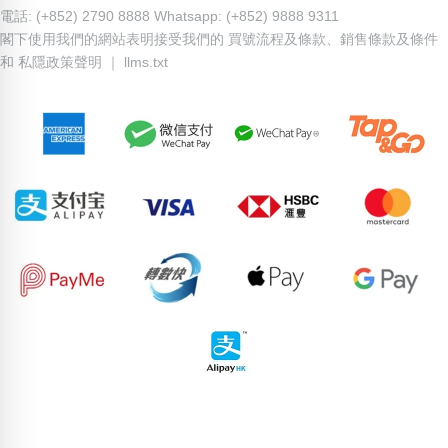
電話: (+852) 2790 8888 Whatsapp: (+852) 9888 9311
閣下使用我們的網站表明接受我們的
買號流程及條款
、
銷售條款及條件
和
私隱政策聲明
｜
llms.txt
85928516
66481260
81685818
82123736
82737906
56829188
95970142
96612062
81085552
71120722