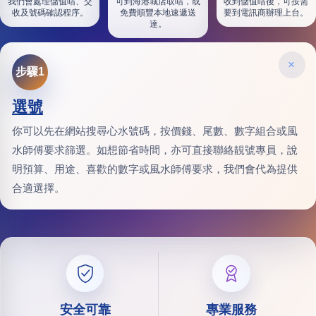
我們會處理儲值咭、交
可到海港城店取咭，或
收到儲值咭後，可按需
收及號碼確認程序。
免費順豐本地速遞送
要到電訊商辦理上台。
達。
×
步驟1
選號
你可以先在網站搜尋心水號碼，按價錢、尾數、數字組合或風
水師傅要求篩選。如想節省時間，亦可直接聯絡靚號專員，說
明預算、用途、喜歡的數字或風水師傅要求，我們會代為提供
合適選擇。
安全可靠
專業服務