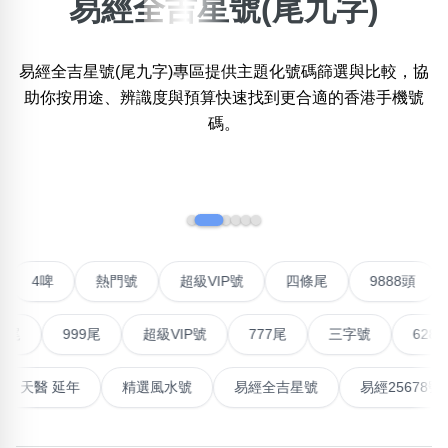
易經全吉星號(尾九字)
×
精準位置搜尋
易經全吉星號(尾九字)專區提供主題化號碼篩選與比較，協
位置:
助你按用途、辨識度與預算快速找到更合適的香港手機號
一
二
三
四
五
六
七
八
碼。
搜尋
‹
›
清除全部分類
聯號
4啤
熱門號
超級VIP號
四條尾
9888
不包含數字
無0
無1
無2
無3
無4
無5
無6
無7
無8
無9
999尾
超級VIP號
777尾
三字號
6288頭
搜尋
高能量生氣 天醫 延年
精選風水號
易經全吉星號
易經2
清除全部分類