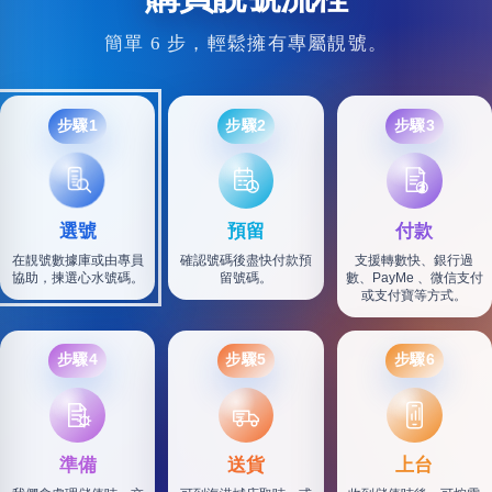
簡單 6 步，輕鬆擁有專屬靚號。
步驟1
步驟2
步驟3
選號
預留
付款
在靚號數據庫或由專員
確認號碼後盡快付款預
支援轉數快、銀行過
協助，揀選心水號碼。
留號碼。
數、PayMe 、微信支付
或支付寶等方式。
步驟4
步驟5
步驟6
SF
準備
送貨
上台