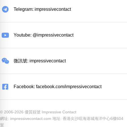
Telegram: impressivecontact
Youtube: @impressivecontact
微訊號: impressivecontact
Facebook: facebook.com/impressivecontact
© 2006-2026 優質靚號 Impressive Contact
網址: impressivecontact.com 地址: 香港尖沙咀海港城海洋中心6樓604
室