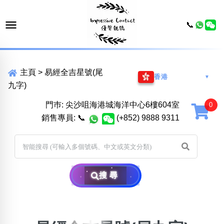
📞
主頁
>
易經全吉星號(尾
香港
▼
九字)
門巿: 尖沙咀海港城海洋中心6樓604室
銷售專員:
📞
(+852) 9888 9311
搜尋