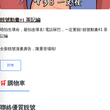
靚號動畫#1 茶記編
唔怕生壞命，最怕改壞名! 電話冧巴，一定要靚! 靚號動畫#1 茶
記編
全新靚號漫畫廣告，隆重登場啦!
詳情
🛒
購物車
聯絡優質靚號