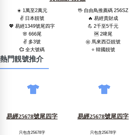
☀️ 1萬至2萬元
🖖 自由鳥推薦碼 256SZ
✌️ 日本靚號
🔥 易經貴財成
💖 易經1349號尾四字
💪 2千至5千元
🌸 666尾
🆗️ 2啤尾
✌️ 多3號
㊙️ 馬來西亞靚號
💞 全大號碼
⭐️ 韓國靚號
熱門靚號推介
易經25678號尾四字
易經25678號尾四字
只包含25678字
只包含25678字