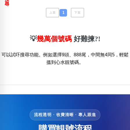
包含數字
尋
次數分類
1
上頁
下頁
生日分類
搜尋
清除全部分類
💡
幾萬個號碼
好難揀?!
可以試吓搜尋功能。例如選擇9頭、888尾，中間無4同5，輕鬆
搵到心水靚號碼。
流程透明 · 收費清晰 · 專人跟進
購買靚號流程