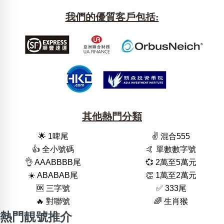
我們的優質客戶包括:
其他熱門分類
🌟 1啤尾
✌️ 混合555
👍 全小號碼
🤙 單數數字號
👌 AAABBBB尾
💞 2萬至5萬元
☀️ ABABAB尾
👏 1萬至2萬元
🆗️ 三字號
✅ 333尾
🔥 對聯號
🌈 生肖猴
熱門靚號推介