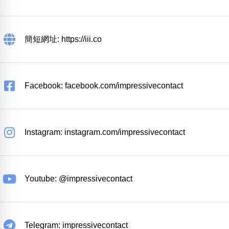
簡短網址: https://iii.co
Facebook: facebook.com/impressivecontact
Instagram: instagram.com/impressivecontact
Youtube: @impressivecontact
Telegram: impressivecontact