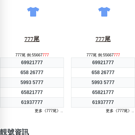
777尾
777尾
777尾 例:55667
777
777尾 例:55667
777
69921777
69921777
658 26777
658 26777
5993 5777
5993 5777
65821777
65821777
61937777
61937777
更多《777尾》..
更多《777尾》..
靚號資訊