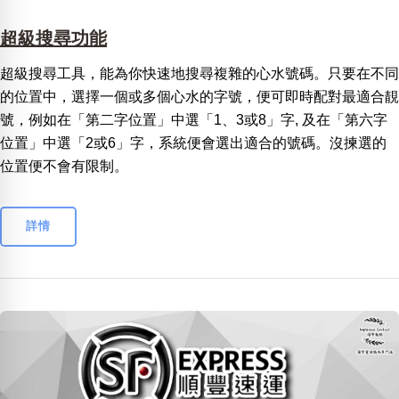
超級搜尋功能
超級搜尋工具，能為你快速地搜尋複雜的心水號碼。只要在不同
的位置中，選擇一個或多個心水的字號，便可即時配對最適合靚
號，例如在「第二字位置」中選「1、3或8」字, 及在「第六字
位置」中選「2或6」字，系統便會選出適合的號碼。沒揀選的
位置便不會有限制。
詳情