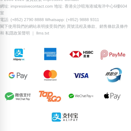
網址: impressivecontact.com 地址: 香港尖沙咀海港城海洋中心6樓604
室
電話: (+852) 2790 8888 Whatsapp: (+852) 9888 9311
閣下使用我們的網站表明接受我們的
買號流程及條款
、
銷售條款及條件
和
私隱政策聲明
｜
llms.txt