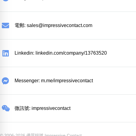
電郵:
sales@impressivecontact.com
Linkedin: linkedin.com/company/13763520
Messenger: m.me/impressivecontact
微訊號: impressivecontact
© 2006-2026 優質靚號 Impressive Contact