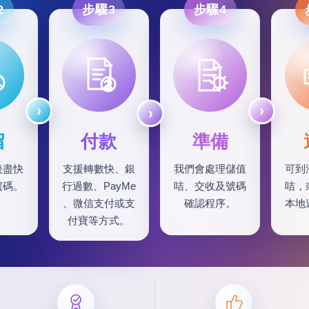
2
步驟3
步驟4
留
付款
準備
後盡快
支援轉數快、銀
我們會處理儲值
可到
號碼。
行過數、PayMe
咭、交收及號碼
咭，
、微信支付或支
確認程序。
本地
付寶等方式。