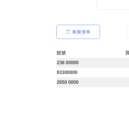
複製清單
高級分類
i
靚號
238 00000
幸運號分類
93300000
幸運分類
基本分類
2650 0000
位置分類
包含數字
次數分類
生日分類