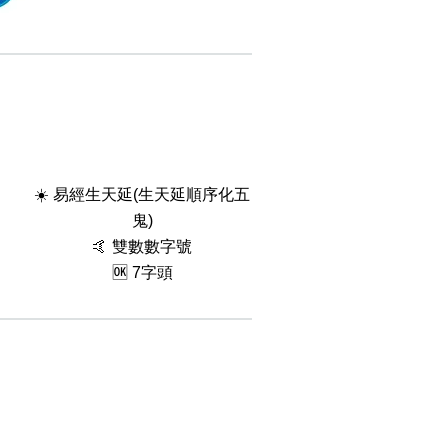
☀️ 易經生天延(生天延順序化五
鬼)
🤙 雙數數字號
🆗️ 7字頭