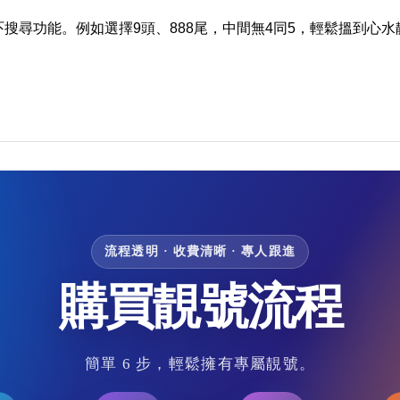
吓搜尋功能。例如選擇9頭、888尾，中間無4同5，輕鬆搵到心水
流程透明 · 收費清晰 · 專人跟進
購買靚號流程
簡單 6 步，輕鬆擁有專屬靚號。