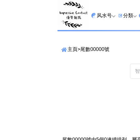
风水号
分類
全吉星
9字头
主頁
>
尾數00000號
最高能量生氣 天医 
6字头
生天延
三条尾
易经贵財成
四条尾
易经1349号
五条尾
易经13459号
888尾
易经2678号
999尾
精準位置搜尋
易经25678号
666尾
位置:
一
二
三
四
五
六
七
尾數00000號由5個0連續排列