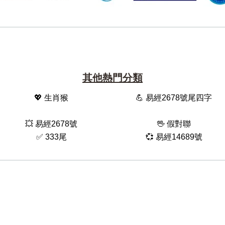
其他熱門分類
💖 生肖猴
💪 易經2678號尾四字
💥 易經2678號
🖖 假對聯
✅ 333尾
💞 易經14689號