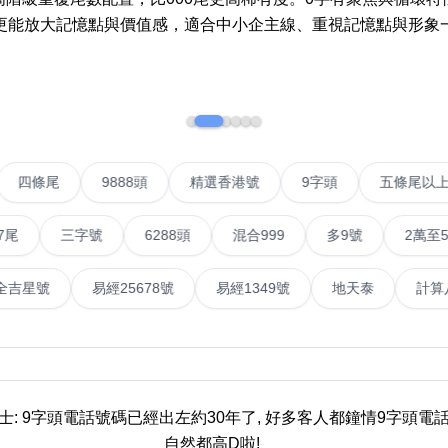
更能放大記憶點與價值感，適合中小企主線、重視記憶點與形象
如何用易经计算电话号码
如何计算生命灵数电话号码
常见问题
教学文章
+)
IP號
四條尾
9888頭
精選香港號
9字頭
靓号推介
三字號
6288頭
混合999
多9號
2萬至5萬元
潮文共赏
號
易經全吉星號
易經25678號
易經1349號
地天
靓号短片
全部文章分类
網
6字頭
無4字
無5字
多8字
9888頭
二字號
三字號
全
士: 9字頭電話號碼已經出左約30年了, 好多客人都鐘情9字頭電話
分类(100+)
自然都高D啦!