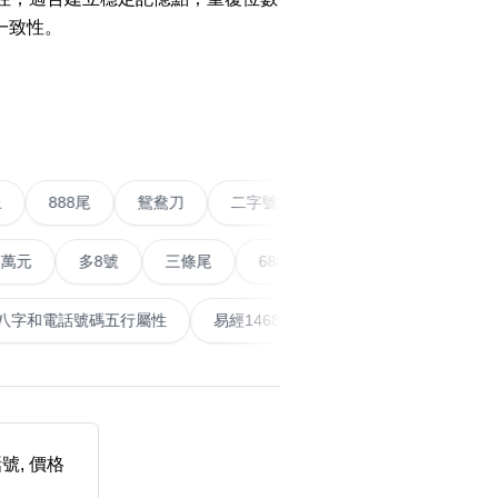
一致性。
搜尋
›
清除全部分類
五條尾以上
888尾
鴛鴦刀
二字號
愛情號
對
多8號
三條尾
6888頭
666尾
順蛇尾
9
搜尋
清除全部分類
泰
計算八字和電話號碼五行屬性
易經14689號
五行無
大數字
5萬以上
生天延
號, 價格