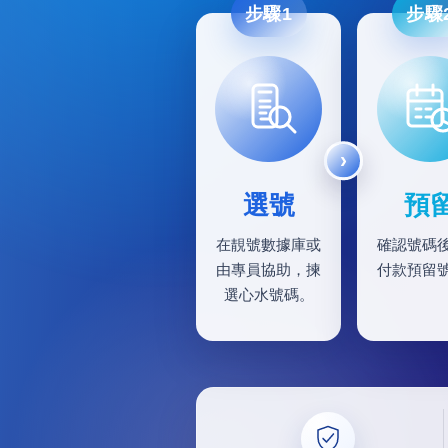
步驟1
步驟
選號
預
在靚號數據庫或
確認號碼
由專員協助，揀
付款預留
選心水號碼。