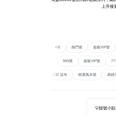
易经14689号
多8号
上升後
精选风水号
二字号
‹
自選生天延教学
三字号
风水师傅推介
鸳鸯刀
不包含數字
全部风水号分类 (200
9888头
二字號
愛情號
對聯號
4啤
熱門號
超級V
無0
無1
無2
無3
無4
無5
無6
無7
無8
無9
对联号
順蛇尾
999尾
超級VIP號
777尾
ABAB尾
天大畜
易經延天生
最高能量生氣 天醫 延年
精選風水
夫佬尾
顺蛇尾
熱門分類
2字头固
888尾
999尾
777尾
9字頭
全吉星(全號)
💡靚號小貼
全部幸运号