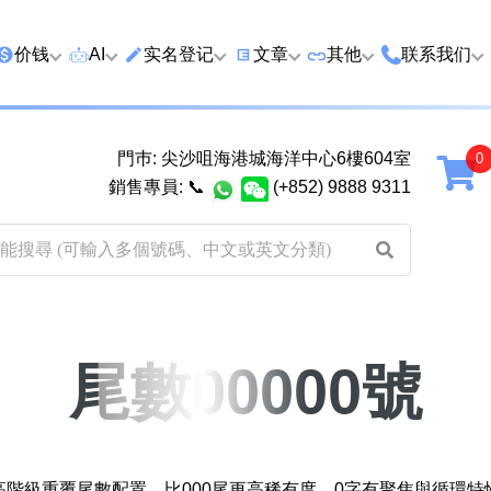
价钱
AI
实名登记
文章
‍其他
联系我们
特价号
AI搜号
实名登记(全部电訊商)
购买靓号流程
优质车牌
香港尖沙咀
門巿: 尖沙咀海港城海洋中心6樓604室
延年
2千以下
AI分析号码属性
查询儲值咭有效期
教你如何挑选靓号
优质域名
广州市南沙
銷售專員:
📞
(+852) 9888 9311
2千至5千元
AI分析出生时辰
换电话号码前必做的五件事
月费和储值咭计划
马来西亚雪
5千至1万元
AI 靓号估价系統
一机双 WhatsApp 教学
其他业務
以上
1万至2万元
計算八字和电话号码五行属
WhatsApp 无痛转移新号码
买号流程及条款
性
教学
2万至5万元
关于我们
尾數00000號
靓号估价遊戲
微信 WeChat 无痛转移新号
超级VIP号
码教学
易经六十四卦
不加联系人发 WhatsApp 教
八
黄大仙灵签
学 2026
，屬高階級重覆尾數配置，比000尾更高稀有度。0字有聚焦與循環