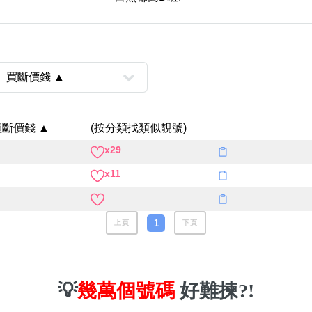
買斷價錢 ▲
(按分類找類似靚號)
x29
風水號分類
x11
生天延/貴財成
五行
易經六四卦象
1
上頁
下頁
💡
幾萬個號碼
好難揀?!