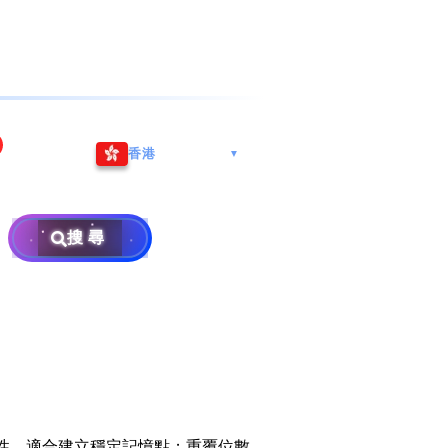
海港城
Whatsapp/微信: (852) 9888
香港
▼
区
9311
地址: 广州市南沙区南沙街
兰莪
查询热线: 2790 8888
广生路19号4楼
攜号转台儲值年咭25元起
地址: 6-3-2, Jalan Setia
搜尋
地址: 尖沙咀海港城海洋中
Prima E U13/E, Setia
攜号转台月费计划58元起
免费寄卖
心6楼604室(营业时间:星期
Alam, 40170 Shah Alam,
一至五, 上午10至下午6时,
Selangor, Malaysia
申請成為商业合作伙伴
买号流程及条款
公众假期休息)
×
销售条款及条件
隐私政策声明
特性，適合建立穩定記憶點；重覆位數