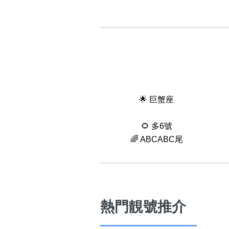
🌟 巨蟹座
🌻 多6號
🌈 ABCABC尾
熱門靚號推介