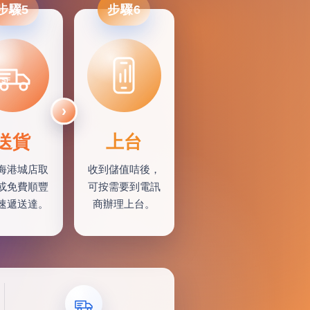
步驟5
步驟6
SF
送貨
上台
海港城店取
收到儲值咭後，
或免費順豐
可按需要到電訊
速遞送達。
商辦理上台。