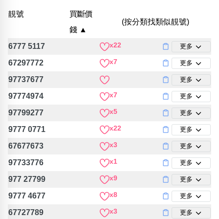
包含數字
靚號
買斷價
次數分類
(按分類找類似靚號)
生日分類
錢 ▲
x22
6777 5117
搜尋
更多
清除全部分類
x7
67297772
更多
97737677
更多
x7
97774974
更多
x5
97799277
更多
x22
9777 0771
更多
x3
67677673
更多
x1
97733776
更多
x9
977 27799
更多
x8
9777 4677
更多
x3
67727789
更多