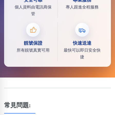
個人資料由電訊商保
專人跟進全程服務
管
靚號保證
快速送達
所有靚號真實可用
最快可以即日安全快
捷
常見問題: