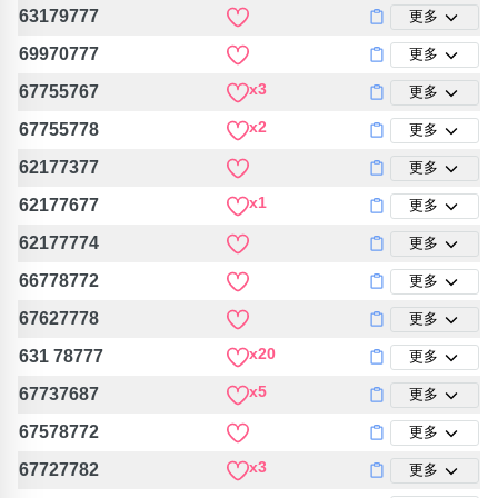
63179777
更多
69970777
更多
x3
67755767
更多
x2
67755778
更多
62177377
更多
x1
62177677
更多
62177774
更多
66778772
更多
67627778
更多
x20
631 78777
更多
x5
67737687
更多
67578772
更多
x3
67727782
更多