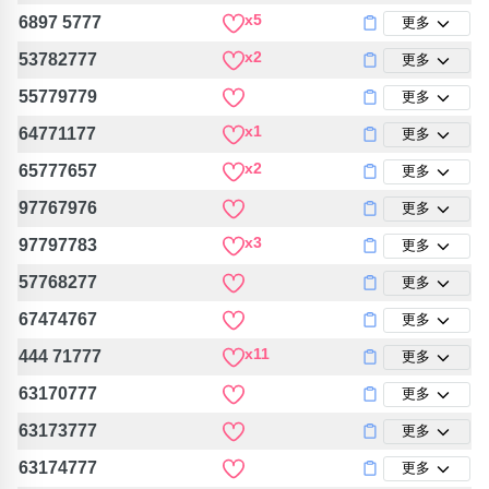
x5
6897 5777
更多
x2
53782777
更多
55779779
更多
x1
64771177
更多
x2
65777657
更多
97767976
更多
x3
97797783
更多
57768277
更多
67474767
更多
x11
444 71777
更多
63170777
更多
63173777
更多
63174777
更多