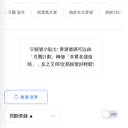
熱門分類
最高能量生氣 天醫 延年
精選風水號
易經全吉星號
易
888尾
999尾
777尾
9字頭
6字頭
無4字
無5字
多8字
9888頭
二字號
三字號
全大數字
5萬以上
生天延
全吉星(全號)
搜尋
清除全部分類
💡靚號小貼士: 香港號碼可以由
「月費計劃」轉做「非實名儲值
咭」，反之又得!交易靚號好輕鬆!
高級分類
i
複製清單
幸運號分類
風水號分類
幸運分類
生天延/貴財成
基本分類
五行
位置分類
易經六四卦象