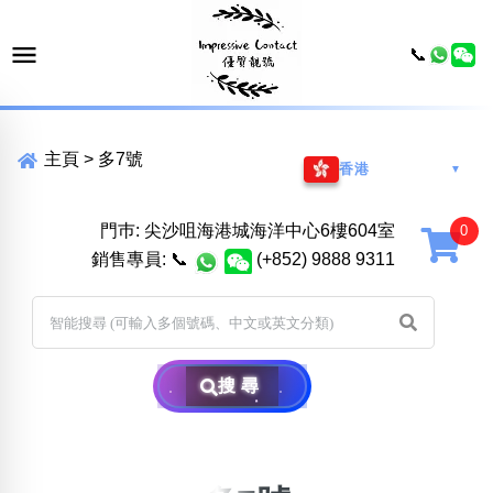
📞
主頁
>
多7號
香港
▼
門巿: 尖沙咀海港城海洋中心6樓604室
銷售專員:
📞
(+852) 9888 9311
搜尋