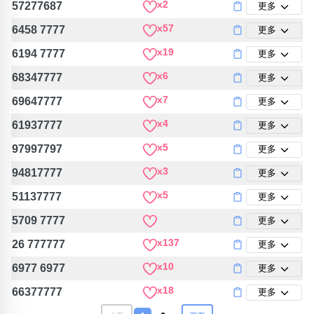
x2
57277687
更多
x57
6458 7777
更多
x19
6194 7777
更多
x6
68347777
更多
x7
69647777
更多
x4
61937777
更多
x5
97997797
更多
x3
94817777
更多
x5
51137777
更多
5709 7777
更多
x137
26 777777
更多
x10
6977 6977
更多
x18
66377777
更多