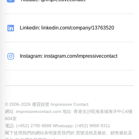
Linkedin: linkedin.com/company/13763520
Instagram: instagram.com/impressivecontact
© 2006-2026 優質靚號 Impressive Contact
網址: impressivecontact.com 地址: 香港尖沙咀海港城海洋中心6樓
604室
電話: (+852) 2790 8888 Whatsapp: (+852) 9888 9311
閣下使用我們的網站表明接受我們的
買號流程及條款
、
銷售條款及