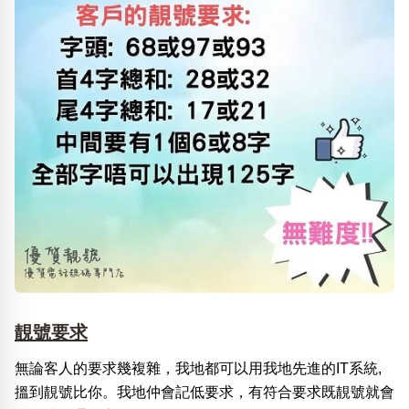
靚號要求
無論客人的要求幾複雜，我地都可以用我地先進的IT系統,
搵到靚號比你。我地仲會記低要求，有符合要求既靚號就會