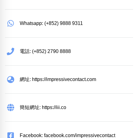
Whatsapp: (+852) 9888 9311
電話: (+852) 2790 8888
網址: https://impressivecontact.com
簡短網址: https://iii.co
Facebook: facebook.com/impressivecontact