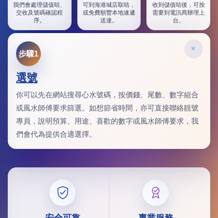
我們會處理儲值咭、
可到海港城店取咭，
收到儲值咭後，可按
交收及號碼確認程
或免費順豐本地速遞
需要到電訊商辦理上
序。
送達。
台。
×
步驟1
選號
你可以先在網站搜尋心水號碼，按價錢、尾數、數字組合
或風水師傅要求篩選。如想節省時間，亦可直接聯絡靚號
專員，說明預算、用途、喜歡的數字或風水師傅要求，我
們會代為提供合適選擇。
安全可靠
專業服務