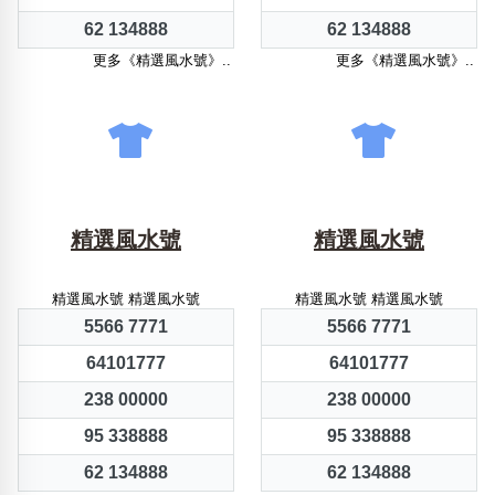
62 134888
62 134888
更多《精選風水號》..
更多《精選風水號》..
精選風水號
精選風水號
精選風水號 精選風水號
精選風水號 精選風水號
5566 7771
5566 7771
64101777
64101777
238 00000
238 00000
95 338888
95 338888
62 134888
62 134888