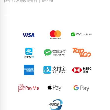
條件
和
私隱政策聲明
｜
llms.txt