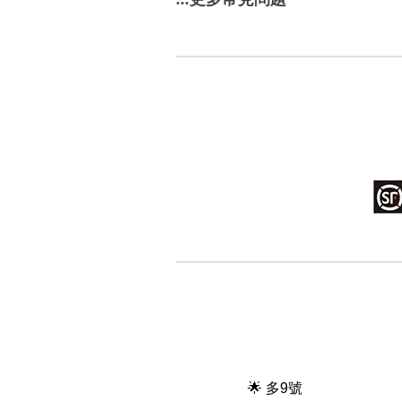
🌟 多9號