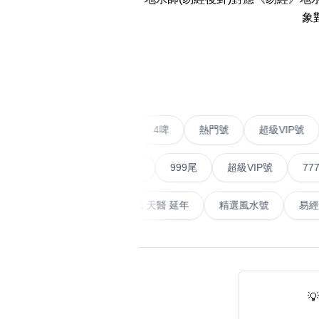
易经14689号
多8号
象
精选风水号
二字号
‹
自選生天延教学
三字号
风水师傅推介
鸳鸯刀
不包含數字
全部风水号分类 (200
9888头
二字號
愛情號
對聯號
4啤
熱門號
超級
無0
無1
無2
無3
無4
無5
無6
無7
無8
無9
对联号
順蛇尾
999尾
超級VIP號
777尾
ABAB尾
山天大畜
易經延天生
最高能量生氣 天醫 延年
精選風水
夫佬尾
顺蛇尾
熱門分類
2字头固
888尾
999尾
777尾
9字頭
全吉星(全號)

全部幸运号