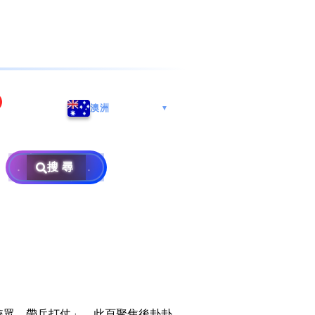
海港城
Whatsapp/微信: (852) 9888
澳洲
▼
区
9311
地址: 广州市南沙区南沙街
兰莪
查询热线: 2790 8888
广生路19号4楼
攜号转台儲值年咭25元起
地址: 6-3-2, Jalan Setia
搜尋
地址: 尖沙咀海港城海洋中
Prima E U13/E, Setia
攜号转台月费计划58元起
免费寄卖
心6楼604室(营业时间:星期
Alam, 40170 Shah Alam,
一至五, 上午10至下午6时,
Selangor, Malaysia
申請成為商业合作伙伴
买号流程及条款
公众假期休息)
×
销售条款及条件
隐私政策声明
統眾，帶兵打仗」。此頁聚焦後卦卦