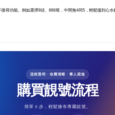
吓搜尋功能。例如選擇9頭、888尾，中間無4同5，輕鬆搵到心水
流程透明 · 收費清晰 · 專人跟進
購買靚號流程
簡單 6 步，輕鬆擁有專屬靚號。