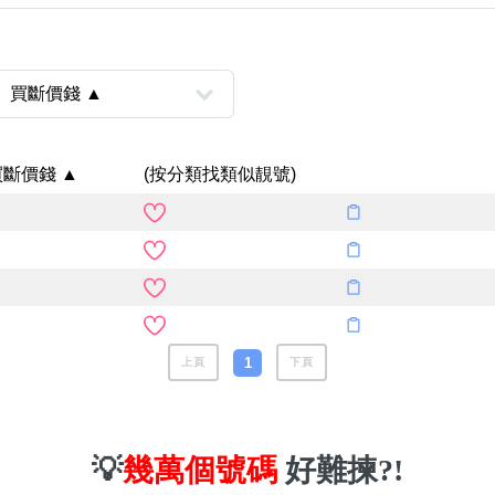
買斷價錢 ▲
(按分類找類似靚號)
風水號分類
生天延/貴財成
五行
易經六四卦象
1
上頁
下頁
💡
幾萬個號碼
好難揀?!