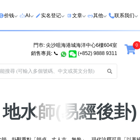
价钱
AI
实名登记
文章
‍其他
联系我们
特价号
AI搜号
实名登记(全部电訊商)
购买靓号流程
优质车牌
香港尖沙咀
門巿: 尖沙咀海港城海洋中心6樓604室
延年
2千以下
AI分析号码属性
查询儲值咭有效期
教你如何挑选靓号
优质域名
广州市南沙
銷售專員:
📞
(+852) 9888 9311
2千至5千元
AI分析出生时辰
换电话号码前必做的五件事
月费和储值咭计划
马来西亚雪
5千至1万元
AI 靓号估价系統
一机双 WhatsApp 教学
其他业務
以上
1万至2万元
計算八字和电话号码五行属
WhatsApp 无痛转移新号码
买号流程及条款
性
教学
2万至5万元
关于我们
地水師(易經後卦)
靓号估价遊戲
微信 WeChat 无痛转移新号
超级VIP号
码教学
易经六十四卦
不加联系人发 WhatsApp 教
八
九
黄大仙灵签
学 2026
地水師。卦辭重點「師貞，丈人吉，無咎」。現代詮釋可見「以寡