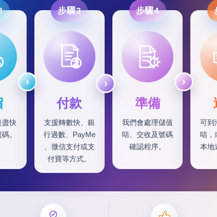
2
步驟3
步驟4
留
付款
準備
後盡快
支援轉數快、銀
我們會處理儲值
可到
號碼。
行過數、PayMe
咭、交收及號碼
咭，
、微信支付或支
確認程序。
本地
付寶等方式。