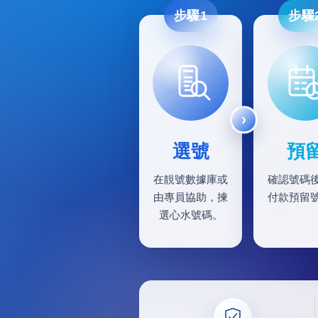
步驟1
步驟
選號
預
在靚號數據庫或
確認號碼
由專員協助，揀
付款預留
選心水號碼。