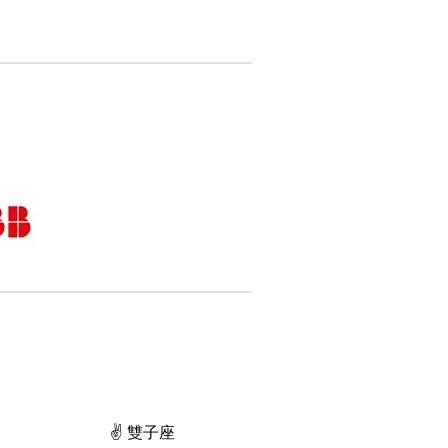
✌️ 雙子座