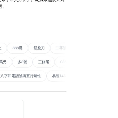
選。
搜尋
›
清除全部分類
五條尾以上
888尾
鴛鴦刀
二字號
愛情號
多8號
三條尾
6888頭
666尾
順蛇尾
99
搜尋
清除全部分類
泰
計算八字和電話號碼五行屬性
易經14689號
五行無
大數字
5萬以上
生天延