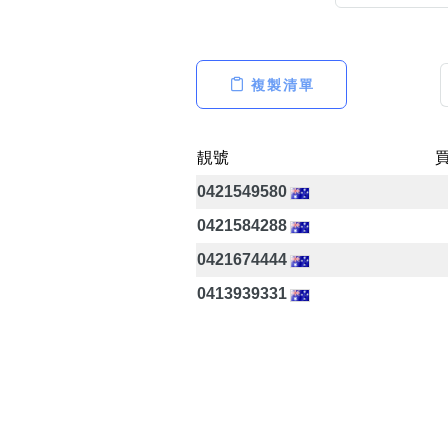
複製清單
高級分類
i
靚號
0421549580
幸運號分類
0421584288
幸運分類
0421674444
基本分類
0413939331
位置分類
包含數字
次數分類
生日分類