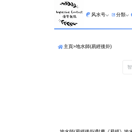
风水号
分類
全吉星
9字头
主頁
>
地水師(易經後卦)
最高能量生氣 天医 
6字头
生天延
三条尾
易经贵財成
四条尾
易经1349号
五条尾
易经13459号
888尾
易经2678号
999尾
精準位置搜尋
易经25678号
666尾
位置:
一
二
三
四
五
六
七
地水師(易經後卦)對應《易經》