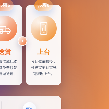
步驟5
步驟6
SF
送貨
上台
海港城店取
收到儲值咭後，
或免費順豐
可按需要到電訊
速遞送達。
商辦理上台。