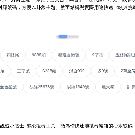
對應號碼，方便以卦象主題、數字結構與實際用途快速比較與挑
如何用易经计算电话号码
如何计算生命灵数电话号码
常见问题
教学文章
+)
VIP號
四條尾
9888頭
精選香港號
9字頭
靓号推介
三字號
6288頭
混合999
多9號
2萬至5萬元
潮文共赏
號
易經全吉星號
易經25678號
易經1349號
地天
靓号短片
全部文章分类
網
6字頭
無4字
無5字
多8字
9888頭
二字號
三字號
全
靚號小貼士: 超級搜尋工具，能為你快速地搜尋複雜的心水號碼
分类(100+)