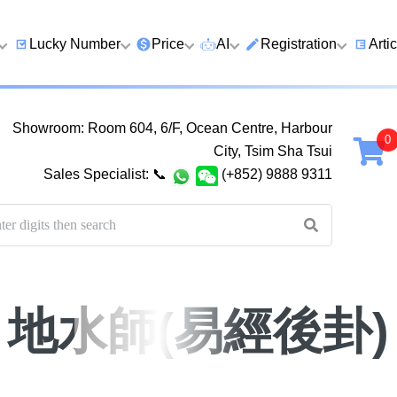
Lucky Number
Price
AI
Registration
Arti
9 Prefix
Clearance
AI Number Search
Prepaid Card Real N
Lucky
Registration
Guid
Showroom: Room 604, 6/F, Ocean Centre, Harbour
Qi
6 Prefix
Below 2K
AI Analyze Number
City, Tsim Sha Tsui
Check Prepaid Card
How t
Sales Specialist:
📞
(+852) 9888 9311
Four Ending Digits
2K–5K
AI Analyze Birth
Balance
Numb
Four Ending Digits
5K–10K
AI Valuation
Five 
Chan
Five+ Ending Digits
10K–20K
Five Element Calculator
Dual
888 Ending
20K–50K
Number Valuation Game
Guid
地水師(易經後卦)
999 Ending
Super VIP
Yijing 64 Hexagrams
How 
666 Ending
Wong Tai Sin Spiritual
to a 
Fortune Telling
八
九
十
十一