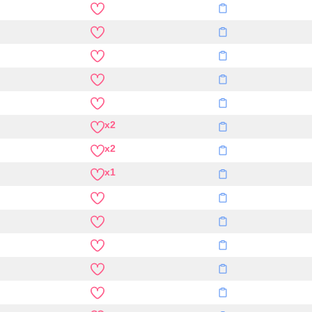
x2
x2
x1