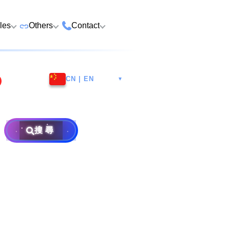
cles
Others
Contact
ame
 Number Buying
Premium Vehicle Plates
HK Tsim Sha Tsui Store
Whatsapp/Wech
e
CN | EN
▼
Premium Domains
Guangzhou Nansha
9888 9311
Address: 4th F
o Choose a Lucky
Postpaid and Prepaid
Malaysia Selangor
Hotline: 2790
Guangsheng 
er
Prepaid SIM from HK$25
Address: 6-3-2
Plans
Nansha Street
Address: Ocea
Prima E U13/E
Things to Do Before
搜尋
District, Guan
Postpaid SIM from HK$58
Other Services
Harbour City,
Alam, 40170 
ging Number
Consignment
604
Selangor, Mal
Purchase Flow & Terms
 WhatsApp Setup
Become Partner
Sales T&C
e
About Us
×
Terms and Conditions
to Change WhatsApp
New Number
Privacy Policy