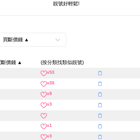
Categories(100+)
靚號好輕鬆!
Lucky
All Ar
買斷價錢 ▲
(按分類找類似靚號)
x53
風水號分類
x30
生天延/貴財成
五行
x9
易經六四卦象
x3
x1
x3