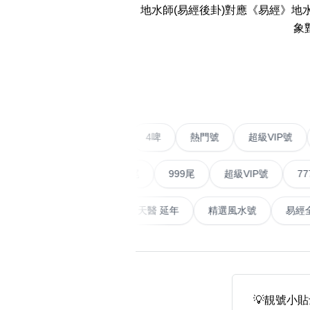
地水師(易經後卦)對應《易經》
14689 number
象
featured Feng Shui
Numbers
‹
Customerized San Ti
Feng Shui Masters
不包含數字
二字號
愛情號
對聯號
4啤
熱門號
超級V
無0
無1
無2
無3
無4
無5
無6
無7
無8
無9
All Feng Shui Categ
(200+)
順蛇尾
999尾
超級VIP號
777尾
天大畜
易經延天生
最高能量生氣 天醫 延年
精選風水
熱門分類
888尾
999尾
777尾
9字頭
全吉星(全號)
💡靚號小