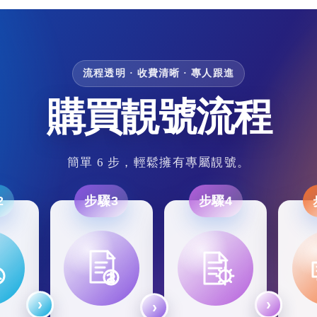
流程透明 · 收費清晰 · 專人跟進
購買靚號流程
簡單 6 步，輕鬆擁有專屬靚號。
2
步驟3
步驟4