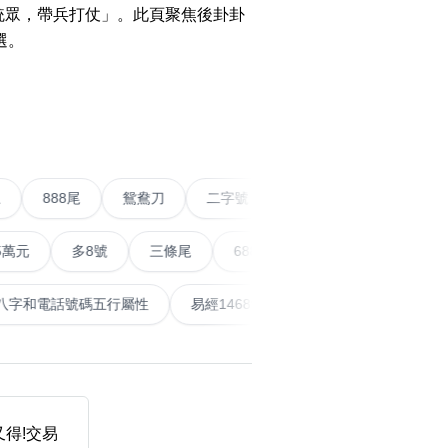
o Change WeChat to
統眾，帶兵打仗」。此頁聚焦後卦卦
w Number
選。
WhatsApp Without
搜尋
›
清除全部分類
g Contact Guide
o Calculate Phone
r with Yijing
條尾以上
888尾
鴛鴦刀
二字號
愛情號
對
o Calculate Phone
r Life Number
多8號
三條尾
6888頭
666尾
順蛇尾
9
搜尋
清除全部分類
泰
計算八字和電話號碼五行屬性
易經14689號
五行無
al Articles
er
mmendations
大數字
5萬以上
生天延
 Posts
得!交易