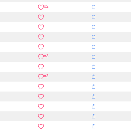
x2
x3
x2