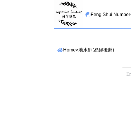
Feng Shui Number
All Lucky Star
High Energy Sheng 
Home
>
地水師(易經後卦)
Tian Yi Yan Nian
San Tin Jin
Gui Cai Cheng
1349 number
13459 number
2678 number
精準位置搜尋
位置:
25678 number
一
二
三
四
五
六
七