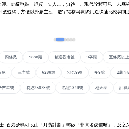
More 8
How t
地水師。卦辭重點「師貞，丈人吉，無咎」。現代詮釋可見「以寡
a Ne
對應號碼，方便以卦象主題、數字結構與實際用途快速比較與挑
Two Digits
Send 
Three Digits
Addin
Yin Yang Knife
n Jin
How t
Numbe
9888 Prefix
IP號
四條尾
9888頭
精選香港號
9字頭
五
How t
Couplet Numbers
ories
Numbe
三字號
6288頭
混合999
多9號
2萬至5萬元
ABAB Ending
FAQ
AABBB Ending
號
易經全吉星號
易經25678號
易經1349號
地天
Tutori
Snake Ending
Numb
2 Prefix
Reco
6字頭
無4字
無5字
多8字
9888頭
二字號
三字號
全
All Lucky Number
Trend
貼士: 香港號碼可以由「月費計劃」轉做「非實名儲值咭」，反之又