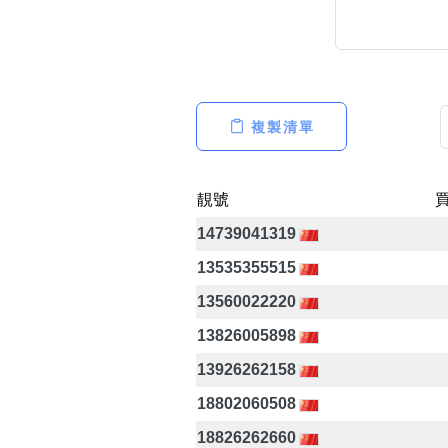
複製清單
高級分類
i
靚號
14739041319
幸運號分類
13535355515
幸運分類
基本分類
13560022220
位置分類
13826005898
包含數字
次數分類
13926262158
生日分類
18802060508
18826262660