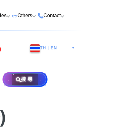
cles
Others
Contact
ame
 Number Buying
Premium Vehicle Plates
HK Tsim Sha Tsui Store
Whatsapp/Wech
e
TH | EN
▼
Premium Domains
Guangzhou Nansha
9888 9311
Address: 4th F
o Choose a Lucky
Postpaid and Prepaid
Malaysia Selangor
Hotline: 2790
Guangsheng 
er
Prepaid SIM from HK$25
Address: 6-3-2
Plans
Nansha Street
Address: Ocea
Prima E U13/E
Things to Do Before
搜尋
District, Guan
Postpaid SIM from HK$58
Other Services
Harbour City,
Alam, 40170 
ging Number
Consignment
604
Selangor, Mal
Purchase Flow & Terms
 WhatsApp Setup
Become Partner
Sales T&C
e
)
About Us
×
Terms and Conditions
to Change WhatsApp
New Number
Privacy Policy