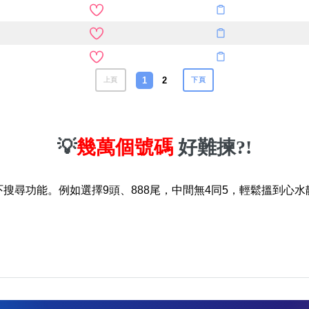
1
2
上頁
下頁
💡
幾萬個號碼
好難揀?!
吓搜尋功能。例如選擇9頭、888尾，中間無4同5，輕鬆搵到心水