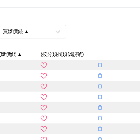
Categories(100+)
Lucky
All Ar
買斷價錢 ▲
(按分類找類似靚號)
風水號分類
生天延/貴財成
五行
易經六四卦象