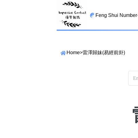
Feng Shui Number
All Lucky Star
High Energy Sheng 
Home
>
雷澤歸妹(易經前卦)
Tian Yi Yan Nian
San Tin Jin
Gui Cai Cheng
1349 number
13459 number
2678 number
精準位置搜尋
位置:
25678 number
一
二
三
四
五
六
七