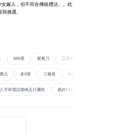
o Change WeChat to
少女嫁人，但不符合傳統禮法」。此
w Number
較與挑選。
WhatsApp Without
搜尋
›
清除全部分類
g Contact Guide
o Calculate Phone
r with Yijing
五條尾以上
888尾
鴛鴦刀
二字號
愛情號
o Calculate Phone
r Life Number
多8號
三條尾
6888頭
666尾
順蛇尾
99
搜尋
清除全部分類
泰
計算八字和電話號碼五行屬性
易經14689號
五行無
al Articles
er
mmendations
大數字
5萬以上
生天延
 Posts