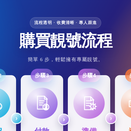
流程透明 · 收費清晰 · 專人跟進
購買靚號流程
簡單 6 步，輕鬆擁有專屬靚號。
2
步驟3
步驟4