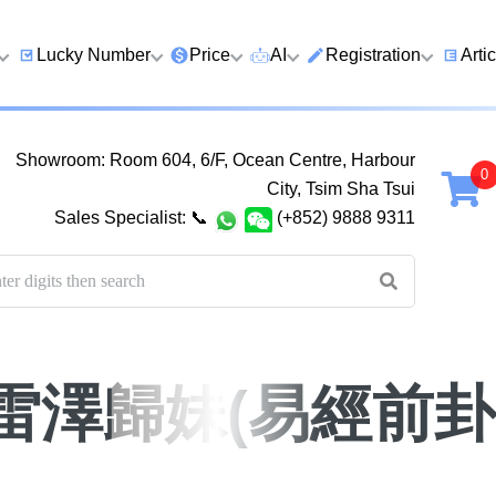
Lucky Number
Price
AI
Registration
Arti
9 Prefix
Clearance
AI Number Search
Prepaid Card Real N
Lucky
Registration
Guid
Showroom: Room 604, 6/F, Ocean Centre, Harbour
Qi
6 Prefix
Below 2K
AI Analyze Number
City, Tsim Sha Tsui
Check Prepaid Card
How t
Sales Specialist:
📞
(+852) 9888 9311
Four Ending Digits
2K–5K
AI Analyze Birth
Balance
Numb
Four Ending Digits
5K–10K
AI Valuation
Five 
Chan
Five+ Ending Digits
10K–20K
Five Element Calculator
Dual
888 Ending
20K–50K
Number Valuation Game
Guid
雷澤歸妹(易經前卦
999 Ending
Super VIP
Yijing 64 Hexagrams
How 
666 Ending
Wong Tai Sin Spiritual
to a 
Fortune Telling
八
九
十