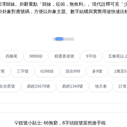
More 8
How t
》雷澤歸妹。卦辭重點「歸妹，征凶，無攸利」。現代詮釋可見「
a Ne
卦卦象對應號碼，方便以卦象主題、數字結構與實際用途快速比
Two Digits
Send 
Three Digits
Addin
Yin Yang Knife
n Jin
How t
Numbe
9888 Prefix
VIP號
四條尾
9888頭
精選香港號
9字頭
How t
Couplet Numbers
ories
Numbe
三字號
6288頭
混合999
多9號
2萬至5萬元
ABAB Ending
FAQ
AABBB Ending
號
易經全吉星號
易經25678號
易經1349號
地天
Tutori
Snake Ending
Numb
2 Prefix
Reco
6字頭
無4字
無5字
多8字
9888頭
二字號
三字號
全
All Lucky Number
Trend
💡靚號小貼士: 66無窮，6字頭靚號當然搶手啦