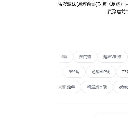
雷澤歸妹(易經前卦)對應《易經
14689 number
頁聚焦前
featured Feng Shui
Numbers
‹
Customerized San Ti
Feng Shui Masters
不包含數字
二字號
愛情號
對聯號
4啤
熱門號
超級
無0
無1
無2
無3
無4
無5
無6
無7
無8
無9
All Feng Shui Categ
(200+)
順蛇尾
999尾
超級VIP號
777尾
山天大畜
易經延天生
最高能量生氣 天醫 延年
精選風水
熱門分類
888尾
999尾
777尾
9字頭
全吉星(全號)