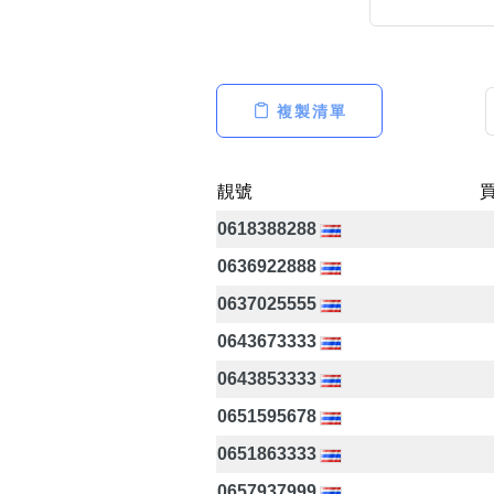
複製清單
高級分類
i
靚號
0618388288
幸運號分類
0636922888
幸運分類
0637025555
基本分類
0643673333
位置分類
包含數字
0643853333
次數分類
0651595678
生日分類
0651863333
0657937999