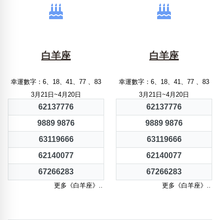
白羊座
白羊座
幸運數字：6、18、41、77 、83
幸運數字：6、18、41、77 、83
3月21日~4月20日
3月21日~4月20日
62137776
62137776
9889 9876
9889 9876
63119666
63119666
62140077
62140077
67266283
67266283
更多《白羊座》..
更多《白羊座》..