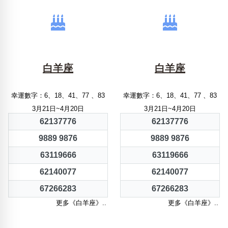
白羊座
白羊座
幸運數字：6、18、41、77 、83
幸運數字：6、18、41、77 、83
3月21日~4月20日
3月21日~4月20日
62137776
62137776
9889 9876
9889 9876
63119666
63119666
62140077
62140077
67266283
67266283
更多《白羊座》..
更多《白羊座》..