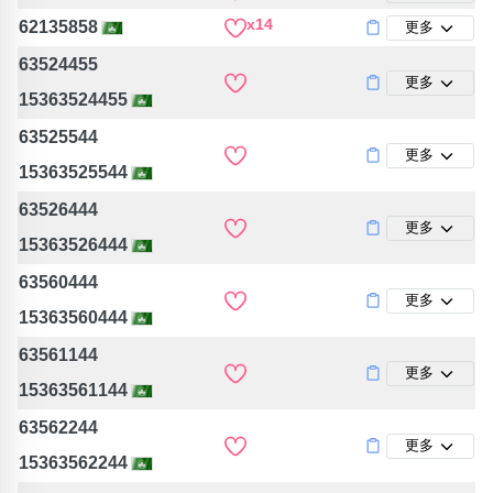
包含數字
x14
62135858
更多
次數分類
生日分類
63524455
更多
15363524455
搜尋
清除全部分類
63525544
更多
15363525544
63526444
更多
15363526444
63560444
更多
15363560444
63561144
更多
15363561144
63562244
更多
15363562244