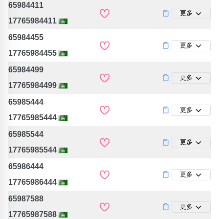
65984411
更多
17765984411
65984455
更多
17765984455
65984499
更多
17765984499
65985444
更多
17765985444
65985544
更多
17765985544
65986444
更多
17765986444
65987588
更多
17765987588