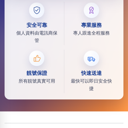
安全可靠
專業服務
個人資料由電訊商保
專人跟進全程服務
管
靚號保證
快速送達
所有靚號真實可用
最快可以即日安全快
捷