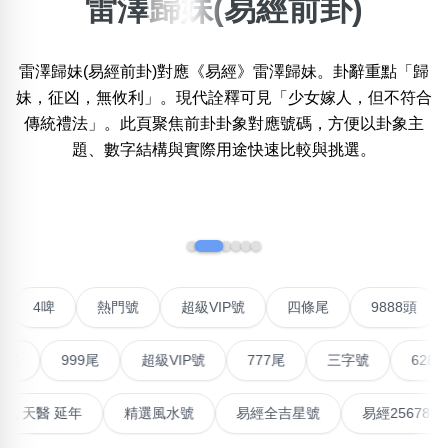
雷澤歸妹(易經前卦)
×
精準位置搜尋
雷澤歸妹(易經前卦)對應《易經》雷澤歸妹。卦辭重點「歸
位置:
妹，征凶，無攸利」。現代詮釋可見「少女嫁人，但不符合
一
二
三
四
五
六
七
八
傳統禮法」。此頁聚焦前卦卦象對應號碼，方便以卦象主
題、數字結構與實際用途快速比較與挑選。
搜尋
清除全部分類
‹
›
不包含數字
對聯號
4啤
熱門號
超級VIP號
四條尾
988
無0
無1
無2
無3
無4
無5
無6
無7
無8
無9
999尾
超級VIP號
777尾
三字號
6288頭
搜尋
清除全部分類
最高能量生氣 天醫 延年
精選風水號
易經全吉星號
易