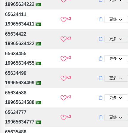
19965634222
65634411
x3
更多
19965634411
65634422
x3
更多
19965634422
65634455
x3
更多
19965634455
65634499
x3
更多
19965634499
65634588
x3
更多
19965634588
65634777
x3
更多
19965634777
65635488