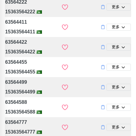
63564222
更多
15363564222
63564411
更多
15363564411
63564422
更多
15363564422
63564455
更多
15363564455
63564499
更多
15363564499
63564588
更多
15363564588
63564777
更多
15363564777