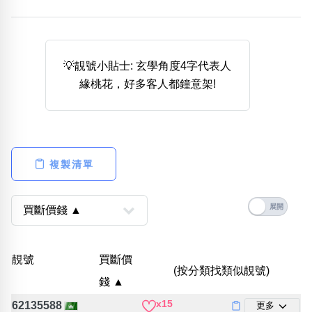
熱門分類
888尾
999尾
777尾
9字頭
6字頭
無4字
無5字
多8字
9888頭
二字號
三字號
💡靚號小貼士: 玄學角度4字代表人
全大數字
5萬以上
生天延
全吉星(全號)
緣桃花，好多客人都鐘意架!
搜尋
清除全部分類
複製清單
高級分類
i
幸運號分類
風水號分類
靚號
買斷價
(按分類找類似靚號)
幸運分類
生天延/貴財成
錢 ▲
基本分類
五行
x15
位置分類
易經六四卦象
62135588
更多