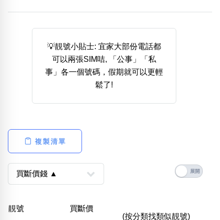
熱門分類
888尾
999尾
777尾
9字頭
6字頭
無4字
無5字
多8字
9888頭
二字號
三字號
💡靚號小貼士: 宜家大部份電話都
全大數字
5萬以上
生天延
全吉星(全號)
可以兩張SIM咭, 「公事」「私
搜尋
事」各一個號碼，假期就可以更輕
清除全部分類
鬆了!
高級分類
i
複製清單
幸運號分類
風水號分類
幸運分類
生天延/貴財成
基本分類
五行
靚號
買斷價
位置分類
易經六四卦象
(按分類找類似靚號)