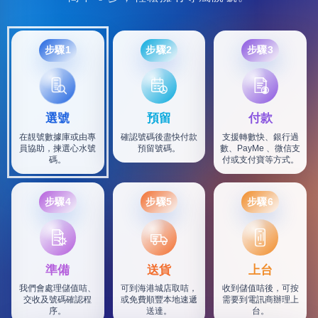
步驟1
步驟2
步驟3
選號
預留
付款
在靚號數據庫或由專
確認號碼後盡快付款
支援轉數快、銀行過
員協助，揀選心水號
預留號碼。
數、PayMe 、微信支
碼。
付或支付寶等方式。
步驟4
步驟5
步驟6
SF
準備
送貨
上台
我們會處理儲值咭、
可到海港城店取咭，
收到儲值咭後，可按
交收及號碼確認程
或免費順豐本地速遞
需要到電訊商辦理上
序。
送達。
台。