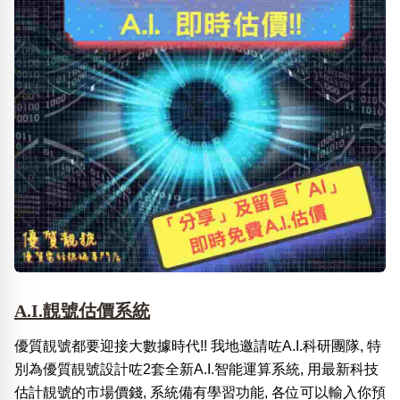
A.I.靚號估價系統
優質靚號都要迎接大數據時代!! 我地邀請咗A.I.科研團隊, 特
別為優質靚號設計咗2套全新A.I.智能運算系統, 用最新科技
估計靚號的市場價錢, 系統備有學習功能, 各位可以輸入你預