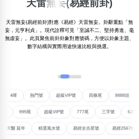
天雷無妄(易經前卦)
×
精準位置搜尋
天雷無妄(易經前卦)對應《易經》天雷無妄。卦辭重點「無
位置:
妄，元亨利貞」。現代詮釋可見「至誠不二、堅持勇進、毫
一
二
三
四
五
六
七
八
九
十
無虛妄」。此頁聚焦前卦卦象對應號碼，方便以卦象主題、
數字結構與實際用途快速比較與挑選。
搜尋
清除全部分類
‹
›
不包含數字
對聯號
4啤
熱門號
超級VIP號
四條尾
9888
無0
無1
無2
無3
無4
無5
無6
無7
無8
無9
999尾
超級VIP號
777尾
三字號
6288頭
搜尋
清除全部分類
最高能量生氣 天醫 延年
精選風水號
易經全吉星號
易經