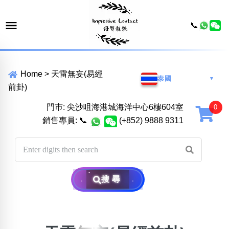
📞
Home
>
天雷無妄(易經
泰國
▼
前卦)
門巿: 尖沙咀海港城海洋中心6樓604室
銷售專員:
📞
(+852) 9888 9311
搜尋