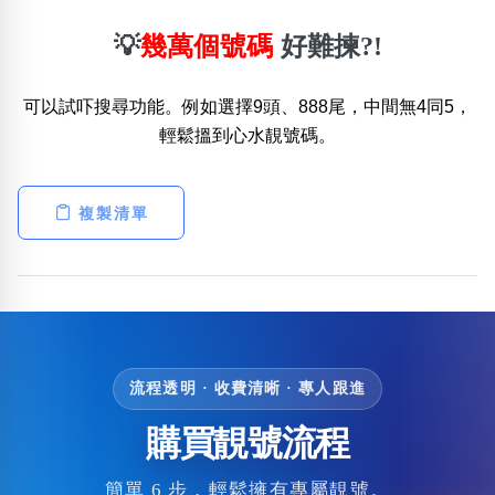
💡
幾萬個號碼
好難揀?!
可以試吓搜尋功能。例如選擇9頭、888尾，中間無4同5，
輕鬆搵到心水靚號碼。
複製清單
流程透明 · 收費清晰 · 專人跟進
購買靚號流程
簡單 6 步，輕鬆擁有專屬靚號。