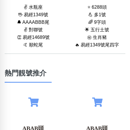
✌️ 水瓶座
⭐️ 6288頭
🖖 易經1349號
💪 多1號
🔔 AAAABBB尾
🌈 9字頭
✌️ 對聯號
🌟 五行土號
👏 易經14689號
㊙️ 生肖豬
🤙 順蛇尾
🔥 易經1349號尾四字
熱門靚號推介
ABAB頭
ABAB頭