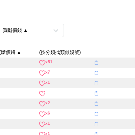
Categories(100+)
Lucky
All Ar
買斷價錢 ▲
(按分類找類似靚號)
x51
風水號分類
x7
生天延/貴財成
x1
五行
易經六四卦象
x2
x6
x1
x1