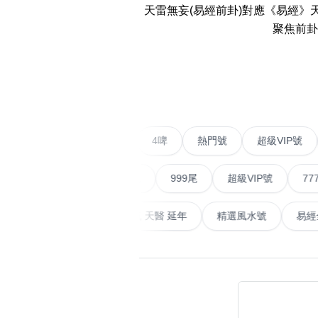
天雷無妄(易經前卦)對應《易經
14689 number
聚焦前卦
featured Feng Shui
Numbers
‹
Customerized San Ti
不包含數字
Feng Shui Masters
二字號
愛情號
對聯號
4啤
熱門號
超級
無0
無1
無2
無3
無4
無5
無6
無7
無8
無9
All Feng Shui Categ
(200+)
順蛇尾
999尾
超級VIP號
777尾
山天大畜
易經延天生
最高能量生氣 天醫 延年
精選風水
熱門分類
888尾
999尾
777尾
9字頭
全吉星(全號)