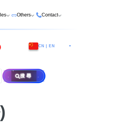
cles
Others
Contact
ame
 Number Buying
Premium Vehicle Plates
HK Tsim Sha Tsui Store
Whatsapp/Wech
e
CN | EN
▼
Premium Domains
Guangzhou Nansha
9888 9311
Address: 4th F
o Choose a Lucky
Postpaid and Prepaid
Malaysia Selangor
Hotline: 2790
Guangsheng 
er
Prepaid SIM from HK$25
Address: 6-3-2
Plans
Nansha Street
Address: Ocea
Prima E U13/E
Things to Do Before
搜尋
District, Guan
Postpaid SIM from HK$58
Other Services
Harbour City,
Alam, 40170 
ging Number
Consignment
604
Selangor, Mal
Purchase Flow & Terms
 WhatsApp Setup
Become Partner
Sales T&C
e
)
About Us
×
Terms and Conditions
to Change WhatsApp
New Number
Privacy Policy