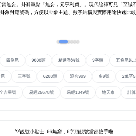
More 8
How t
》天雷無妄。卦辭重點「無妄，元亨利貞」。現代詮釋可見「至誠
a Ne
卦象對應號碼，方便以卦象主題、數字結構與實際用途快速比較
Two Digits
Send 
Three Digits
Addin
Yin Yang Knife
n Jin
How t
Numbe
9888 Prefix
VIP號
四條尾
9888頭
精選香港號
9字頭
How t
Couplet Numbers
ories
Numbe
三字號
6288頭
混合999
多9號
2萬至5萬元
ABAB Ending
FAQ
AABBB Ending
號
易經全吉星號
易經25678號
易經1349號
地天
Tutori
Snake Ending
Numb
2 Prefix
Reco
6字頭
無4字
無5字
多8字
9888頭
二字號
三字號
全
All Lucky Number
Trend
💡靚號小貼士: 66無窮，6字頭靚號當然搶手啦