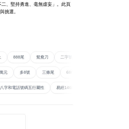
o Change WeChat to
不二、堅持勇進、毫無虛妄」。此頁
w Number
與挑選。
WhatsApp Without
搜尋
清除全部分類
›
g Contact Guide
o Calculate Phone
r with Yijing
五條尾以上
888尾
鴛鴦刀
二字號
愛情號
對
o Calculate Phone
r Life Number
多8號
三條尾
6888頭
666尾
順蛇尾
99
搜尋
清除全部分類
泰
計算八字和電話號碼五行屬性
易經14689號
五行無
al Articles
er
mmendations
大數字
5萬以上
生天延
 Posts