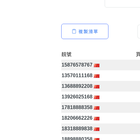
複製清單
高級分類
i
靚號
15876578767
幸運號分類
13570111168
幸運分類
13688892208
基本分類
13926025168
位置分類
包含數字
17818888358
次數分類
18206662226
生日分類
18318889838
18898880358