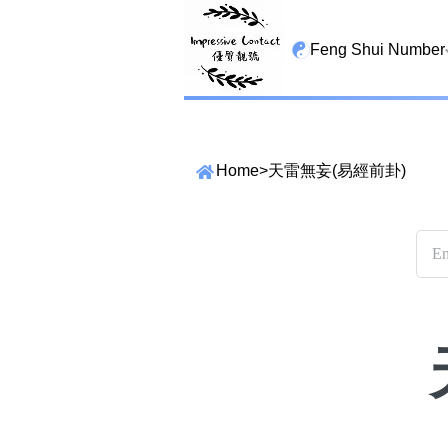
Feng Shui Number
All Lucky Star
High Energy Sheng 
Home
>
天雷無妄(易經前卦)
Tian Yi Yan Nian
San Tin Jin
Gui Cai Cheng
1349 number
13459 number
精準位置搜尋
2678 number
位置:
25678 number
一
二
三
四
五
六
七