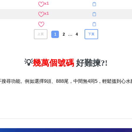
x1
x1
…
1
2
4
上頁
下頁
💡
幾萬個號碼
好難揀?!
吓搜尋功能。例如選擇9頭、888尾，中間無4同5，輕鬆搵到心水