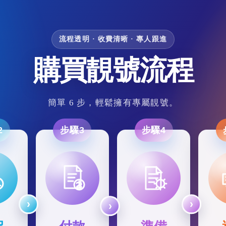
流程透明 · 收費清晰 · 專人跟進
購買靚號流程
簡單 6 步，輕鬆擁有專屬靚號。
2
步驟3
步驟4