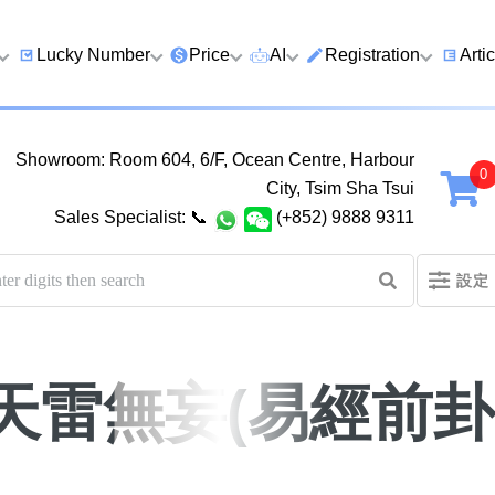
Lucky Number
Price
AI
Registration
Arti
9 Prefix
Clearance
AI Number Search
Prepaid Card Real N
Lucky
Registration
Guid
Showroom: Room 604, 6/F, Ocean Centre, Harbour
Qi
6 Prefix
Below 2K
AI Analyze Number
City, Tsim Sha Tsui
Check Prepaid Card
How t
Sales Specialist:
📞
(+852) 9888 9311
Four Ending Digits
2K–5K
AI Analyze Birth
Balance
Numb
Four Ending Digits
5K–10K
AI Valuation
Five 
設定
Chan
Five+ Ending Digits
10K–20K
Five Element Calculator
Dual
888 Ending
20K–50K
Number Valuation Game
Guid
天雷無妄(易經前卦
999 Ending
Super VIP
Yijing 64 Hexagrams
How 
666 Ending
Wong Tai Sin Spiritual
to a 
Fortune Telling
八
九
十
十一