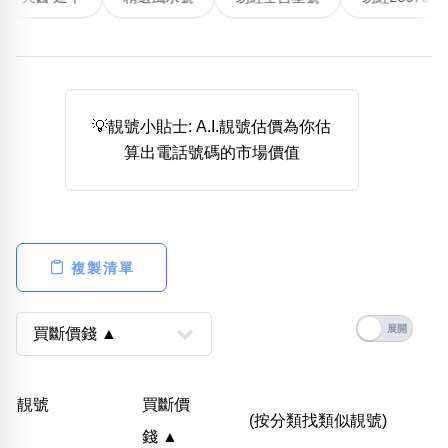
熱門分類
888尾
999尾
777尾
9字頭
6字頭
無4字
無5字
多8字
9888頭
二字號
三字號
💡靚號小貼士: A.I.靚號估價為你估
全大數字
5萬以上
生天延
全吉星(全號)
算出電話號碼的市場價值
搜尋
清除全部分類
複製清單
高級分類
i
幸運號分類
風水號分類
靚號
買斷價
幸運分類
生天延/貴財成
(按分類找類似靚號)
錢 ▲
基本分類
五行