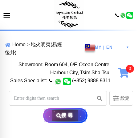
📞
Home
>
地火明夷(易經
MY | EN
▼
後卦)
Showroom: Room 604, 6/F, Ocean Centre,
Harbour City, Tsim Sha Tsui
Sales Specialist:
📞
(+852) 9888 9311
設定
搜尋