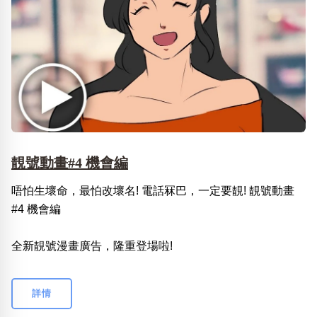
靚號動畫#4 機會編
唔怕生壞命，最怕改壞名! 電話冧巴，一定要靚! 靚號動畫
#4 機會編
全新靚號漫畫廣告，隆重登場啦!
詳情