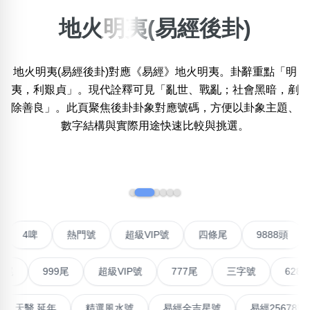
地火明夷(易經後卦)
×
精準位置搜尋
地火明夷(易經後卦)對應《易經》地火明夷。卦辭重點「明
位置:
一
二
三
四
五
六
七
八
九
十
夷，利艱貞」。現代詮釋可見「亂世、戰亂；社會黑暗，剷
除善良」。此頁聚焦後卦卦象對應號碼，方便以卦象主題、
數字結構與實際用途快速比較與挑選。
搜尋
清除全部分類
‹
›
不包含數字
無0
無1
無2
無3
無4
無5
無6
無7
無8
無9
對聯號
4啤
熱門號
超級VIP號
四條尾
988
999尾
超級VIP號
777尾
三字號
6288頭
搜尋
清除全部分類
最高能量生氣 天醫 延年
精選風水號
易經全吉星號
易經