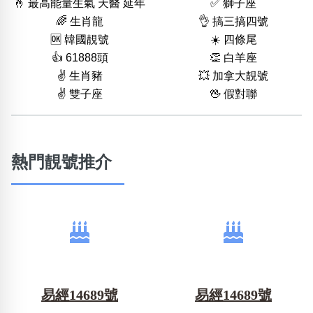
🤞 最高能量生氣 天醫 延年
✅ 獅子座
🌈 生肖龍
👌 搞三搞四號
🆗️ 韓國靚號
☀️ 四條尾
👍 61888頭
👏 白羊座
✌️ 生肖豬
💥 加拿大靚號
✌️ 雙子座
🖖 假對聯
熱門靚號推介
易經14689號
易經14689號