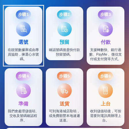
步驟1
步驟2
步驟3
選號
預留
付款
在靚號數據庫或由專
確認號碼後盡快付款
支援轉數快、銀行過
員協助，揀選心水號
預留號碼。
數、PayMe 、微信支
碼。
付或支付寶等方式。
步驟4
步驟5
步驟6
SF
準備
送貨
上台
我們會處理儲值咭、
可到海港城店取咭，
收到儲值咭後，可按
交收及號碼確認程
或免費順豐本地速遞
需要到電訊商辦理上
序。
送達。
台。