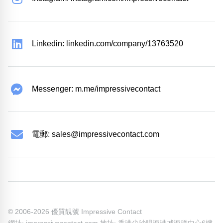
Linkedin: linkedin.com/company/13763520
Messenger: m.me/impressivecontact
電郵:
sales@impressivecontact.com
© 2006-2026 優質靚號 Impressive Contact