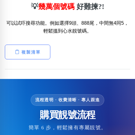
💡
幾萬個號碼
好難揀?!
可以試吓搜尋功能。例如選擇9頭、888尾，中間無4同5，
輕鬆搵到心水靚號碼。
複製清單
流程透明 · 收費清晰 · 專人跟進
購買靚號流程
簡單 6 步，輕鬆擁有專屬靚號。