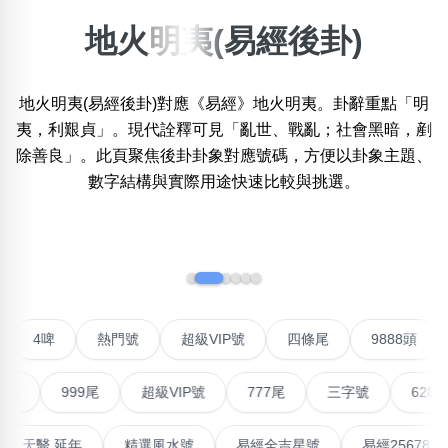
地火明夷(易經後卦)
×
精準位置搜尋
地火明夷(易經後卦)對應《易經》地火明夷。卦辭重點「明
位置:
一
二
三
四
五
六
七
八
九
十
十一
夷，利艱貞」。現代詮釋可見「亂世、戰亂；社會黑暗，剷
除善良」。此頁聚焦後卦卦象對應號碼，方便以卦象主題、
數字結構與實際用途快速比較與挑選。
搜尋
清除全部分類
‹
›
不包含數字
無0
無1
無2
無3
無4
無5
無6
無7
無8
無9
對聯號
4啤
熱門號
超級VIP號
四條尾
9888
999尾
超級VIP號
777尾
三字號
6288頭
搜尋
清除全部分類
最高能量生氣 天醫 延年
精選風水號
易經全吉星號
易經