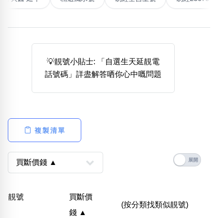
熱門分類
888尾
999尾
777尾
9字頭
6字頭
無4字
無5字
多8字
9888頭
二字號
三字號
💡靚號小貼士: 「自選生天延靚電
全大數字
5萬以上
生天延
全吉星(全號)
話號碼」詳盡解答哂你心中嘅問題
搜尋
清除全部分類
複製清單
高級分類
i
幸運號分類
風水號分類
靚號
買斷價
幸運分類
生天延/貴財成
(按分類找類似靚號)
錢 ▲
基本分類
五行