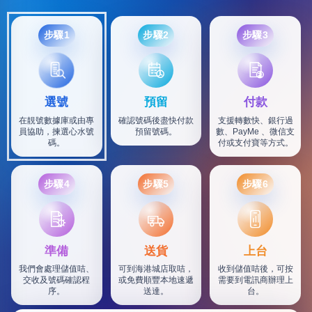
步驟1
步驟2
步驟3
選號
預留
付款
在靚號數據庫或由專
確認號碼後盡快付款
支援轉數快、銀行過
員協助，揀選心水號
預留號碼。
數、PayMe 、微信支
碼。
付或支付寶等方式。
步驟4
步驟5
步驟6
SF
準備
送貨
上台
我們會處理儲值咭、
可到海港城店取咭，
收到儲值咭後，可按
交收及號碼確認程
或免費順豐本地速遞
需要到電訊商辦理上
序。
送達。
台。