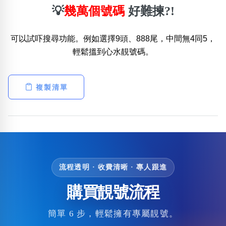
💡
幾萬個號碼
好難揀?!
可以試吓搜尋功能。例如選擇9頭、888尾，中間無4同5，
輕鬆搵到心水靚號碼。
複製清單
流程透明 · 收費清晰 · 專人跟進
購買靚號流程
簡單 6 步，輕鬆擁有專屬靚號。