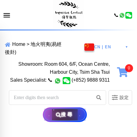
📞
Home
>
地火明夷(易經
CN | EN
▼
後卦)
Showroom: Room 604, 6/F, Ocean Centre,
Harbour City, Tsim Sha Tsui
Sales Specialist:
📞
(+852) 9888 9311
設定
搜尋