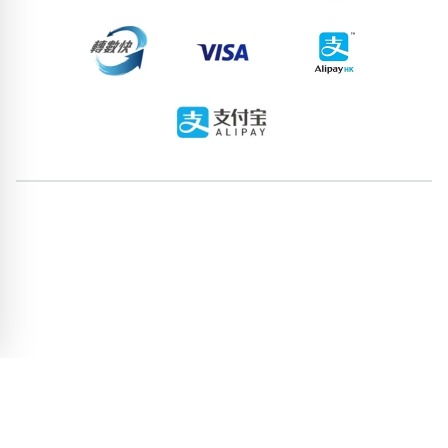
96829187
86978135
93010190
63843373
93538267
57383260
96707382
55166552
96734311
53408828
pricebook-price-0-to-2000
pricebook-ending-444