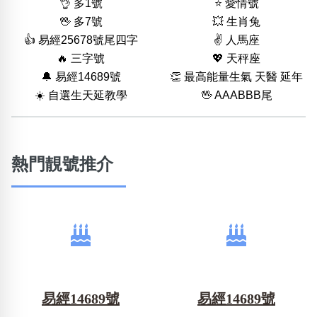
👌 多1號
⭐️ 愛情號
🖖 多7號
💥 生肖兔
👍 易經25678號尾四字
✌️ 人馬座
🔥 三字號
💖 天秤座
🔔 易經14689號
👏 最高能量生氣 天醫 延年
☀️ 自選生天延教學
🖖 AAABBB尾
熱門靚號推介
易經14689號
易經14689號