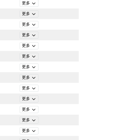
更多
更多
更多
更多
更多
更多
更多
更多
更多
更多
更多
更多
更多