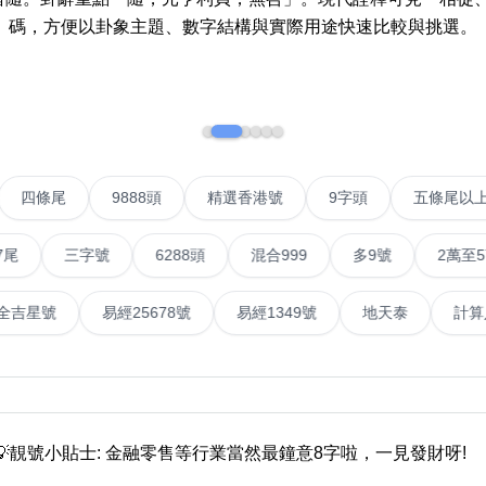
More 8
How t
碼，方便以卦象主題、數字結構與實際用途快速比較與挑選。
a Ne
Two Digits
Send 
Three Digits
Addin
Yin Yang Knife
n Jin
How t
Numbe
9888 Prefix
IP號
四條尾
9888頭
精選香港號
9字頭
五
How t
Couplet Numbers
ories
三字號
6288頭
混合999
多9號
2萬至5萬元
Numbe
ABAB Ending
FAQ
號
易經全吉星號
易經25678號
易經1349號
地天
AABBB Ending
Tutori
Snake Ending
Numb
2 Prefix
Reco
6字頭
無4字
無5字
多8字
9888頭
二字號
三字號
全
💡靚號小貼士: 金融零售等行業當然最鐘意8字啦，一見發財呀!
All Lucky Number
Trend