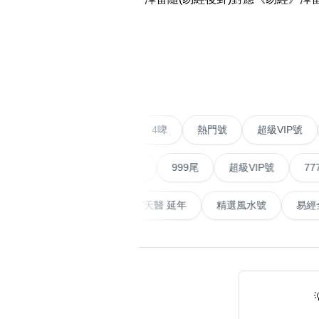
14689 number
featured Feng Shui
‹
Numbers
Customerized San Ti
不包含數字
Feng Shui Masters
二字號
愛情號
對聯號
4啤
熱門號
超級V
無0
無1
無2
無3
無4
無5
無6
無7
無8
無9
All Feng Shui Categ
順蛇尾
999尾
超級VIP號
777尾
(200+)
天大畜
易經延天生
最高能量生氣 天醫 延年
精選風水
熱門分類
888尾
999尾
777尾
9字頭
全吉星(全號)