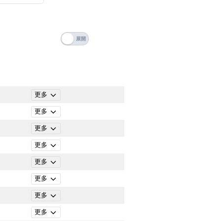
搜尋
 Number Videos
清除全部分類
ticle Categories
更多
更多
更多
更多
更多
更多
更多
搜尋
清除全部分類
更多