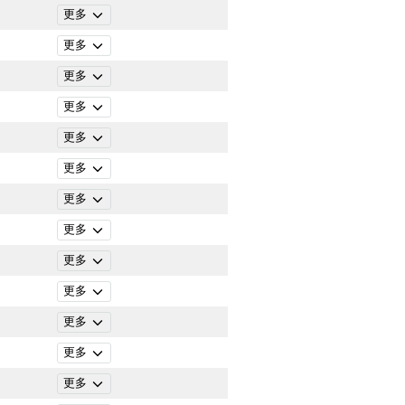
更多
更多
更多
更多
更多
更多
更多
更多
更多
更多
更多
更多
更多