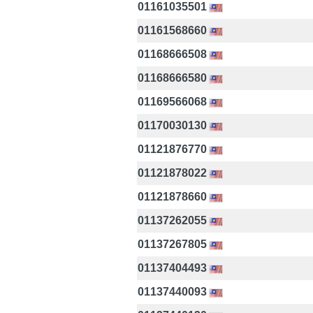
01161035501
01161568660
01168666508
01168666580
01169566068
01170030130
01121876770
01121878022
01121878660
01137262055
01137267805
01137404493
01137440093