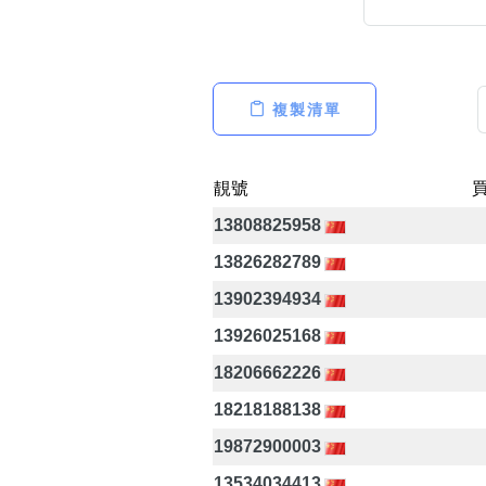
複製清單
高級分類
i
靚號
13808825958
幸運號分類
13826282789
幸運分類
13902394934
基本分類
13926025168
位置分類
包含數字
18206662226
次數分類
18218188138
生日分類
19872900003
13534034413