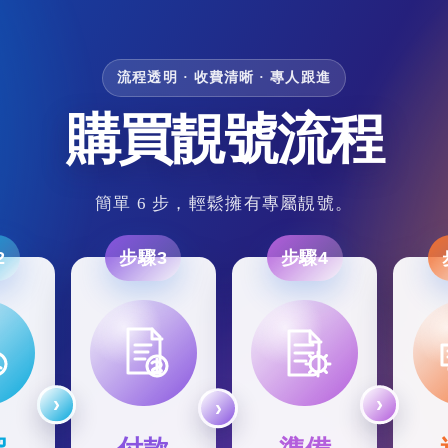
流程透明 · 收費清晰 · 專人跟進
購買靚號流程
簡單 6 步，輕鬆擁有專屬靚號。
2
步驟3
步驟4