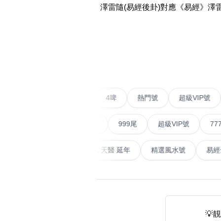
澤雷隨(易經後卦)對應《易經》
14689 number
featured Feng Shui
Numbers
‹
Customerized San Ti
不包含數字
Feng Shui Masters
二字號
愛情號
對聯號
4啤
熱門號
超級V
無0
無1
無2
無3
無4
無5
無6
無7
無8
無9
All Feng Shui Categ
(200+)
順蛇尾
999尾
超級VIP號
777尾
天大畜
易經延天生
最高能量生氣 天醫 延年
精選風水
熱門分類
888尾
999尾
777尾
9字頭
全吉星(全號)
💡