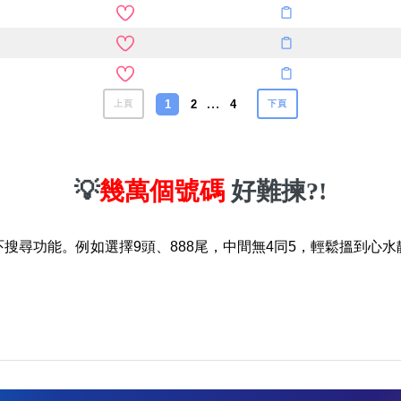
…
1
2
4
上頁
下頁
💡
幾萬個號碼
好難揀?!
吓搜尋功能。例如選擇9頭、888尾，中間無4同5，輕鬆搵到心水