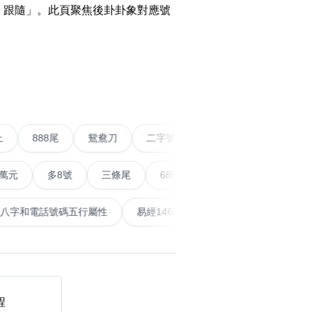
o Change WeChat to
、跟隨」。此頁聚焦後卦卦象對應號
w Number
WhatsApp Without
搜尋
清除全部分類
›
g Contact Guide
o Calculate Phone
r with Yijing
五條尾以上
888尾
鴛鴦刀
二字號
愛情號
對
o Calculate Phone
r Life Number
多8號
三條尾
6888頭
666尾
順蛇尾
99
搜尋
清除全部分類
泰
計算八字和電話號碼五行屬性
易經14689號
五行無
al Articles
er
mmendations
大數字
5萬以上
生天延
 Posts
程