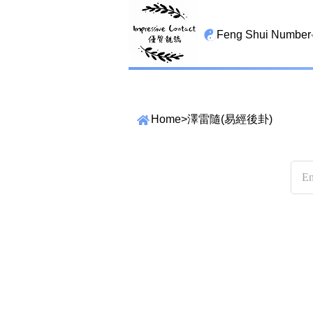
Feng Shui Number
All Lucky Star
High Energy Sheng 
Home
>
澤雷隨(易經後卦)
Tian Yi Yan Nian
San Tin Jin
Gui Cai Cheng
1349 number
13459 number
搜尋選項
精準位置搜尋
2678 number
位置:
25678 number
一
二
三
四
五
六
七