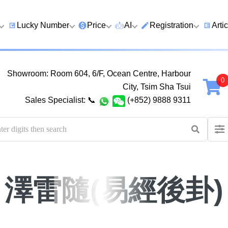
Lucky Number
Price
AI
Registration
Arti
9 Prefix
Clearance
AI Number Search
Prepaid Card Real N
Lucky
Registration
Guid
Showroom: Room 604, 6/F, Ocean Centre, Harbour
Qi
6 Prefix
Below 2K
AI Analyze Number
City, Tsim Sha Tsui
Check Prepaid Card
How t
Sales Specialist:
📞
(+852) 9888 9311
Four Ending Digits
2K–5K
AI Analyze Birth
Balance
Numb
Four Ending Digits
5K–10K
AI Valuation
Five 
Chan
Five+ Ending Digits
10K–20K
Five Element Calculator
Dual
888 Ending
20K–50K
Number Valuation Game
Guid
澤雷隨(易經後卦)
999 Ending
Super VIP
Yijing 64 Hexagrams
How 
666 Ending
Wong Tai Sin Spiritual
to a 
Fortune Telling
八
九
十
十一