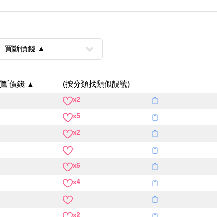
Categories(100+)
Lucky
All Ar
買斷價錢 ▲
(按分類找類似靚號)
x2
風水號分類
x5
生天延/貴財成
x2
五行
易經六四卦象
x6
x4
x2