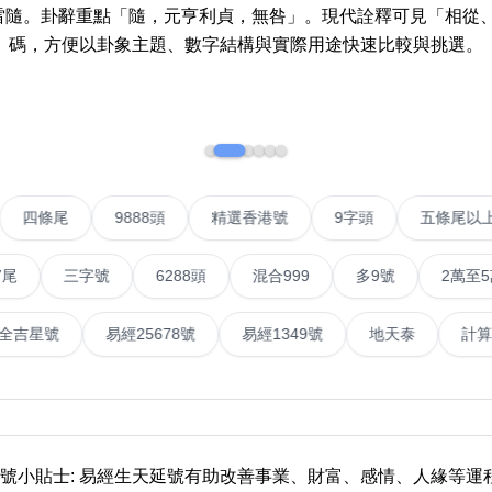
More 8
How t
澤雷隨。卦辭重點「隨，元亨利貞，無咎」。現代詮釋可見「相從
a Ne
碼，方便以卦象主題、數字結構與實際用途快速比較與挑選。
Two Digits
Send 
Three Digits
Addin
Yin Yang Knife
n Jin
How t
Numbe
9888 Prefix
IP號
四條尾
9888頭
精選香港號
9字頭
How t
Couplet Numbers
ories
Numbe
三字號
6288頭
混合999
多9號
2萬至5萬元
ABAB Ending
FAQ
AABBB Ending
號
易經全吉星號
易經25678號
易經1349號
地天
Tutori
Snake Ending
Numb
2 Prefix
Reco
6字頭
無4字
無5字
多8字
9888頭
二字號
三字號
全
All Lucky Number
Trend
靚號小貼士: 易經生天延號有助改善事業、財富、感情、人緣等運