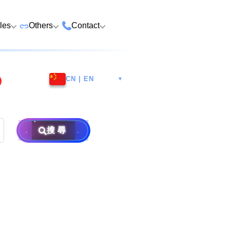
cles
Others
Contact
ame
 Number Buying
Premium Vehicle Plates
HK Tsim Sha Tsui Store
Whatsapp/Wech
e
CN | EN
▼
Premium Domains
Guangzhou Nansha
9888 9311
Address: 4th F
o Choose a Lucky
Postpaid and Prepaid
Malaysia Selangor
Hotline: 2790
Guangsheng 
er
Prepaid SIM from HK$25
Address: 6-3-2
Plans
Nansha Street
Address: Ocea
Prima E U13/E
Things to Do Before
搜尋
District, Guan
Postpaid SIM from HK$58
Other Services
Harbour City,
Alam, 40170 
ging Number
Consignment
604
Selangor, Mal
Purchase Flow & Terms
 WhatsApp Setup
Become Partner
Sales T&C
e
About Us
×
Terms and Conditions
to Change WhatsApp
New Number
Privacy Policy