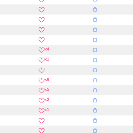
x4
x1
x6
x5
x2
x1