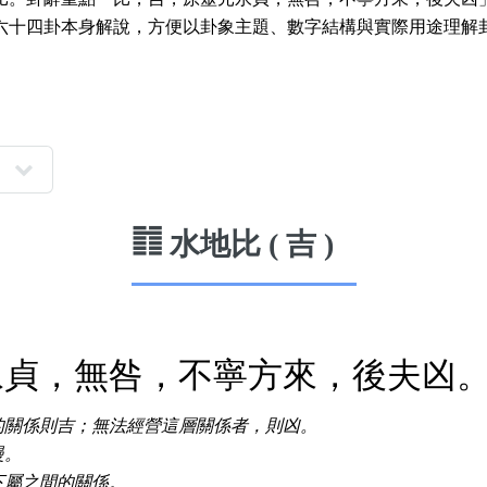
More 8
How t
六十四卦本身解說，方便以卦象主題、數字結構與實際用途理解
a Ne
Two Digits
Send 
Three Digits
Addin
Yin Yang Knife
n Jin
How t
Numbe
9888 Prefix
How t
Couplet Numbers
䷇ 水地比 ( 吉 )
ories
Numbe
ABAB Ending
FAQ
AABBB Ending
Tutori
永貞，無咎，不寧方來，後夫凶
Snake Ending
Numb
2 Prefix
Reco
的關係則吉；無法經營這層關係者，則凶。
6字頭
無4字
無5字
多8字
9888頭
二字號
三字號
全
慢。
All Lucky Number
Trend
下屬之間的關係。