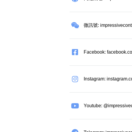
微訊號: impressivecont
Facebook: facebook.co
Instagram: instagram.
Youtube: @impressive