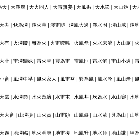
為天
|
天澤履
|
天火同人
|
天雷無妄
|
天風姤
|
天水訟
|
天山遯
|
天
天夬
|
兌為澤
|
澤火革
|
澤雷隨
|
澤風大過
|
澤水困
|
澤山咸
|
澤
大有
|
火澤睽
|
離為火
|
火雷噬嗑
|
火風鼎
|
火水未濟
|
火山旅
|
大壯
|
雷澤歸妹
|
雷火豐
|
震為雷
|
雷風恒
|
雷水解
|
雷山小過
|
小畜
|
風澤中孚
|
風火家人
|
風雷益
|
巽為風
|
風水渙
|
風山漸
|
天需
|
水澤節
|
水火既濟
|
水雷屯
|
水風井
|
坎為水
|
水山蹇
|
水
天大畜
|
山澤損
|
山火賁
|
山雷頤
|
山風蠱
|
山水蒙
|
艮為山
|
山
天泰
|
地澤臨
|
地火明夷
|
地雷復
|
地風升
|
地水師
|
地山謙
|
坤