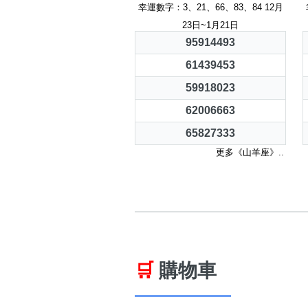
幸運數字：3、21、66、83、84 12月
23日~1月21日
95914493
61439453
59918023
62006663
65827333
更多《山羊座》..
🛒
購物車