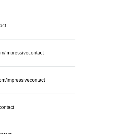
act
m/impressivecontact
com/impressivecontact
contact