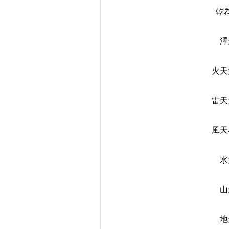
乾
澤
火天
雷天
風天
水
山
地