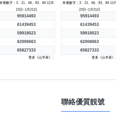
幸運數字：3、21、66、83、84 12月
幸運數字：3、21、66、83、84 12
23日~1月21日
23日~1月21日
95914493
95914493
61439453
61439453
59918023
59918023
62006663
62006663
65827333
65827333
更多《山羊座》..
更多《山羊座》.
聯絡優質靚號