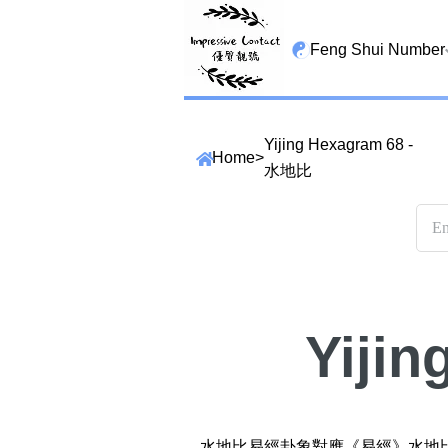
Feng Shui Number
All Lucky Star
Yijing Hexagram 68 -
Home
>
High Energy Sheng 
水地比
Tian Yi Yan Nian
San Tin Jin
Gui Cai Cheng
1349 number
Yiji
13459 number
精準位置搜尋
2678 number
位置:
一
二
三
四
五
六
七
25678 number
水地比易經卦象對應《易經》水地