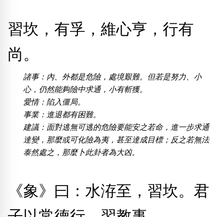
熱門分類
習坎，有孚，維心亨，行有
888尾
999尾
777尾
9字頭
6字頭
無4字
無5字
多8字
9888頭
二字號
三字號
全大數字
5萬以上
生天延
全吉星(全號)
尚。
搜尋
諸事：內、外都是危險，處境艱難。但若是努力、小
清除全部分類
心，仍然能夠險中求通，小有斬獲。
愛情：陷入僵局。
事業：進退都有困難。
高級分類
i
建議：面對逃無可逃的危險要能安之若命，進一步求通
達變，那麼或可化險為夷，甚至達成目標；反之若無法
泰然處之，那麼卜此卦者為大凶。
幸運號分類
風水號分類
《象》曰：水洊至，習坎。君
幸運分類
生天延/貴財成
基本分類
五行
子以常德行，習教事。
位置分類
易經六四卦象