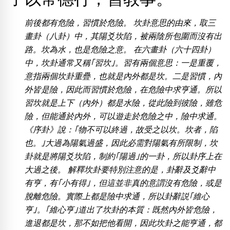
包含數字
次數分類
前後都有危險，習慣於危險。 坎卦意思的由來，取三
生日分類
畫卦（八卦）中，其陽爻坎陷，被兩陰所包圍而沒有出
搜尋
路。坎為水，也是危險之意。 在六畫卦（六十四卦）
清除全部分類
中，坎卦通常又稱｢習坎｣。習有兩個意思：一是重覆，
意指兩個坎卦重疊，也就是內外都是坎。二是習慣，內
外皆是險，因此而習慣於危險，在危險中求亨通。所以
習坎就是上下（內外）都是水險，從此險到彼險，雖危
險，但能通於內外，可以遊走於危險之中，險中求通。
《序卦》說：｢物不可以終過，故受之以坎。坎者，陷
也。｣大過為陽氣過盛，因此必需對陽氣有所限制，坎
卦就是將陽爻坎陷，制約｢陽過｣的一卦，所以卦序上在
大過之後。 解釋坎卦要特別注意的是，卦辭及爻辭中
有亨，有｢小有得｣，但這並非真的意謂沒有危險，或是
脫離危險。實際上都是險中求通，所以卦辭説｢維心
亨｣。｢維心亨｣道出了坎卦的本質：既然內外皆危險，
進退都是坎，那不如把他看開，因此坎卦之能亨通，都