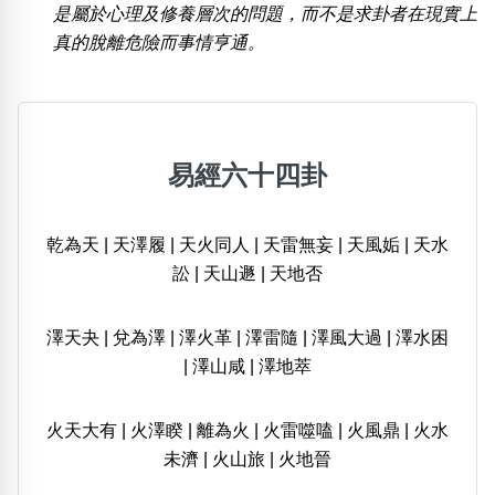
是屬於心理及修養層次的問題，而不是求卦者在現實上
真的脫離危險而事情亨通。
易經六十四卦
乾為天
|
天澤履
|
天火同人
|
天雷無妄
|
天風姤
|
天水
訟
|
天山遯
|
天地否
澤天夬
|
兌為澤
|
澤火革
|
澤雷隨
|
澤風大過
|
澤水困
|
澤山咸
|
澤地萃
火天大有
|
火澤睽
|
離為火
|
火雷噬嗑
|
火風鼎
|
火水
未濟
|
火山旅
|
火地晉