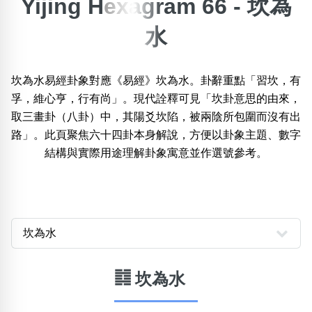
Yijing Hexagram 66 - 坎為
×
水
精準位置搜尋
位置:
一
二
三
四
五
六
七
八
坎為水易經卦象對應《易經》坎為水。卦辭重點「習坎，有
孚，維心亨，行有尚」。現代詮釋可見「坎卦意思的由來，
取三畫卦（八卦）中，其陽爻坎陷，被兩陰所包圍而沒有出
搜尋
路」。此頁聚焦六十四卦本身解說，方便以卦象主題、數字
清除全部分類
結構與實際用途理解卦象寓意並作選號參考。
不包含數字
無0
無1
無2
無3
無4
無5
無6
無7
無8
無9
搜尋
清除全部分類
䷜ 坎為水