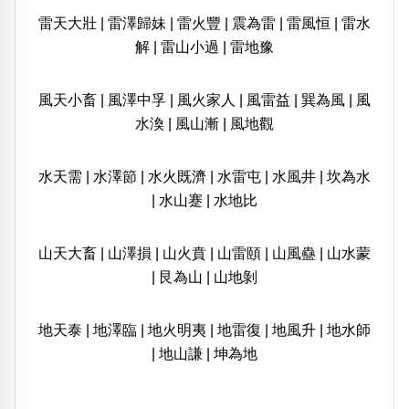
雷天大壯
|
雷澤歸妹
|
雷火豐
|
震為雷
|
雷風恒
|
雷水
解
|
雷山小過
|
雷地豫
風天小畜
|
風澤中孚
|
風火家人
|
風雷益
|
巽為風
|
風
水渙
|
風山漸
|
風地觀
水天需
|
水澤節
|
水火既濟
|
水雷屯
|
水風井
|
坎為水
|
水山蹇
|
水地比
山天大畜
|
山澤損
|
山火賁
|
山雷頤
|
山風蠱
|
山水蒙
|
艮為山
|
山地剝
地天泰
|
地澤臨
|
地火明夷
|
地雷復
|
地風升
|
地水師
|
地山謙
|
坤為地