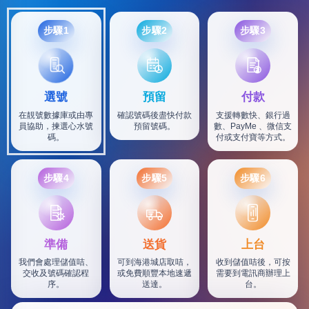
步驟1
步驟2
步驟3
選號
預留
付款
在靚號數據庫或由專
確認號碼後盡快付款
支援轉數快、銀行過
員協助，揀選心水號
預留號碼。
數、PayMe 、微信支
碼。
付或支付寶等方式。
步驟4
步驟5
步驟6
SF
準備
送貨
上台
我們會處理儲值咭、
可到海港城店取咭，
收到儲值咭後，可按
交收及號碼確認程
或免費順豐本地速遞
需要到電訊商辦理上
序。
送達。
台。