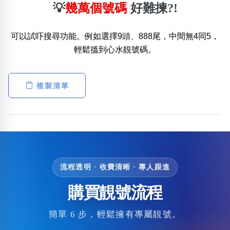
💡
幾萬個號碼
好難揀?!
可以試吓搜尋功能。例如選擇9頭、888尾，中間無4同5，
輕鬆搵到心水靚號碼。
複製清單
流程透明 · 收費清晰 · 專人跟進
購買靚號流程
簡單 6 步，輕鬆擁有專屬靚號。