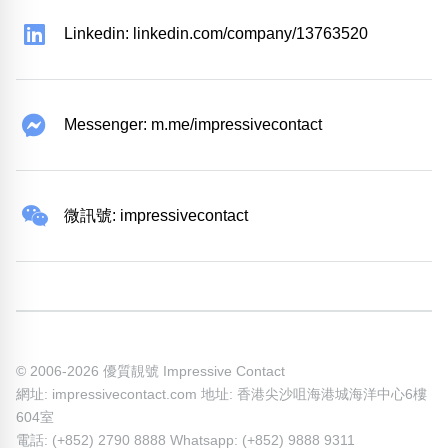
Linkedin: linkedin.com/company/13763520
Messenger: m.me/impressivecontact
微訊號: impressivecontact
© 2006-2026 優質靚號 Impressive Contact
網址: impressivecontact.com 地址: 香港尖沙咀海港城海洋中心6樓
604室
電話: (+852) 2790 8888 Whatsapp: (+852) 9888 9311