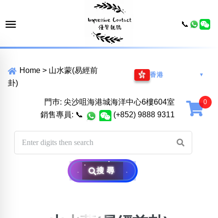
📞
Home
>
山水蒙(易經前
香港
▼
卦)
門巿: 尖沙咀海港城海洋中心6樓604室
銷售專員:
📞
(+852) 9888 9311
搜尋