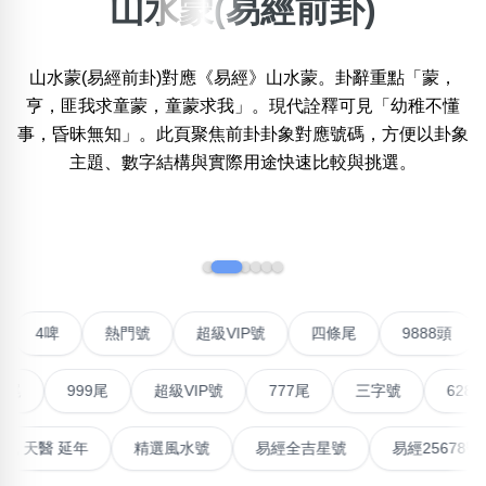
山水蒙(易經前卦)
×
精準位置搜尋
山水蒙(易經前卦)對應《易經》山水蒙。卦辭重點「蒙，
位置:
亨，匪我求童蒙，童蒙求我」。現代詮釋可見「幼稚不懂
一
二
三
四
五
六
七
八
事，昏昧無知」。此頁聚焦前卦卦象對應號碼，方便以卦象
主題、數字結構與實際用途快速比較與挑選。
搜尋
清除全部分類
‹
›
不包含數字
對聯號
4啤
熱門號
超級VIP號
四條尾
988
無0
無1
無2
無3
無4
無5
無6
無7
無8
無9
999尾
超級VIP號
777尾
三字號
6288頭
搜尋
清除全部分類
最高能量生氣 天醫 延年
精選風水號
易經全吉星號
易經