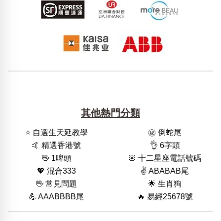
其他熱門分類
⭐️ 自選生天延教學
㊙️ 倒蛇尾
🤙 精選香港號
👌 6字頭
🖖 1啤頭
🌸 十二星座電話號碼
💖 混合333
✌️ ABABAB尾
🖖 常見問題
🌟 生肖狗
💪 AAABBBB尾
🔥 易經25678號