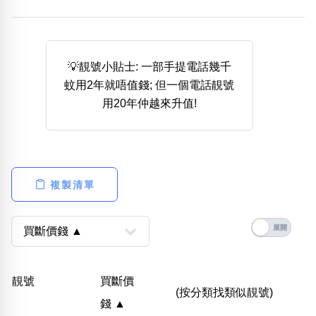
熱門分類
888尾
999尾
777尾
9字頭
6字頭
無4字
無5字
多8字
9888頭
二字號
三字號
💡靚號小貼士: 一部手提電話幾千
全大數字
5萬以上
生天延
全吉星(全號)
蚊用2年就唔值錢; 但一個電話靚號
搜尋
用20年仲越來升值!
清除全部分類
高級分類
i
複製清單
幸運號分類
風水號分類
幸運分類
生天延/貴財成
靚號
買斷價
基本分類
五行
(按分類找類似靚號)
錢 ▲
位置分類
易經六四卦象