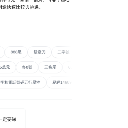
o Change WeChat to
用途快速比較與挑選。
w Number
搜尋
WhatsApp Without
›
清除全部分類
g Contact Guide
o Calculate Phone
r with Yijing
條尾以上
888尾
鴛鴦刀
二字號
愛情號
對
o Calculate Phone
多8號
三條尾
6888頭
666尾
順蛇尾
r Life Number
搜尋
清除全部分類
計算八字和電話號碼五行屬性
易經14689號
五行無相
al Articles
er
mmendations
大數字
5萬以上
生天延
友一定要睇
 Posts