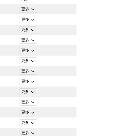
更多
更多
更多
更多
更多
更多
更多
更多
更多
更多
更多
更多
更多