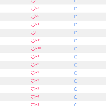
x2
x6
x1
x11
x10
x1
x3
x2
x3
x2
x4
x1