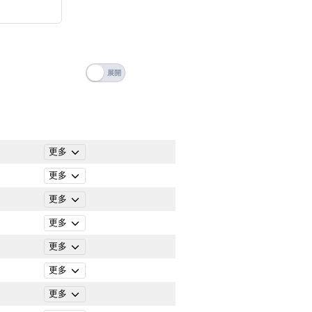
搜尋
 Number Videos
清除全部分類
ticle Categories
更多
更多
更多
更多
更多
更多
搜尋
更多
清除全部分類