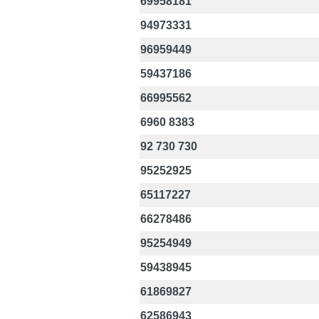
69958181
94973331
96959449
59437186
66995562
6960 8383
92 730 730
95252925
65117227
66278486
95254949
59438945
61869827
62586943