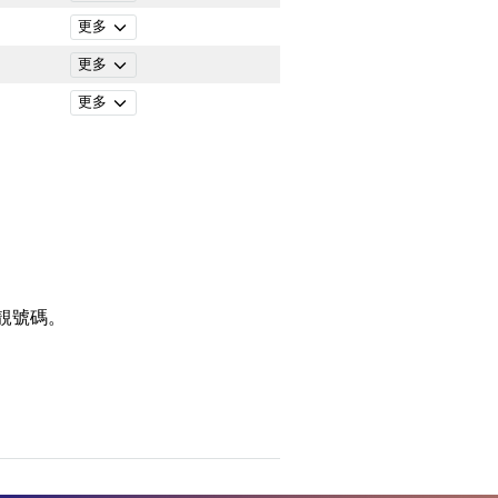
更多
更多
更多
靚號碼。