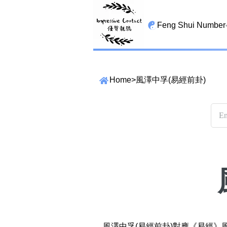
Feng Shui Number
All Lucky Star
Home
>
風澤中孚(易經前卦)
High Energy Sheng 
Tian Yi Yan Nian
San Tin Jin
Gui Cai Cheng
1349 number
13459 number
精準位置搜尋
2678 number
位置:
一
二
三
四
五
六
七
25678 number
風澤中孚(易經前卦)對應《易經