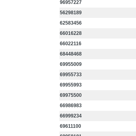
96957227
56298189
62583456
66016228
66022116
68448468
69955009
69955733
69955993
69975500
66986983
66999234
69611100