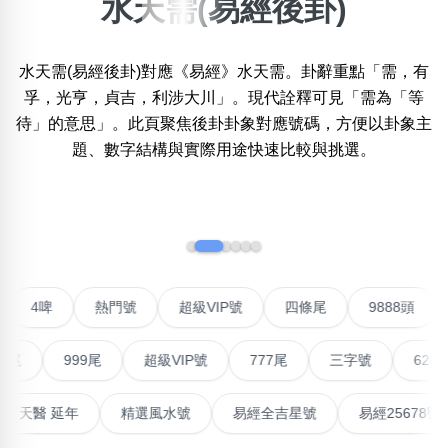
水天需(易經後卦)
×
精準位置搜尋
水天需(易經後卦)對應《易經》水天需。卦辭重點「需，有
位置:
孚，光亨，貞吉，利涉大川」。現代詮釋可見「需為「等
一
二
三
四
五
六
七
八
待」的意思」。此頁聚焦後卦卦象對應號碼，方便以卦象主
題、數字結構與實際用途快速比較與挑選。
搜尋
清除全部分類
‹
›
不包含數字
對聯號
4啤
熱門號
超級VIP號
四條尾
9888
無0
無1
無2
無3
無4
無5
無6
無7
無8
無9
999尾
超級VIP號
777尾
三字號
6288頭
搜尋
清除全部分類
最高能量生氣 天醫 延年
精選風水號
易經全吉星號
易經2