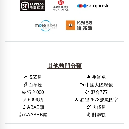
其他熱門分類
🖖 555尾
🔔 生肖兔
✌️ 白羊座
🖖 中國大陸靚號
☀️ 混合000
🌻 混合777
✅ 6999頭
🔥 易經2678號尾四字
🤙 ABAB頭
🌈 夫佬尾
👍 AAABBB尾
✌️ 對聯號