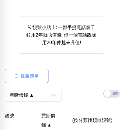
熱門分類
888尾
999尾
777尾
9字頭
6字頭
無4字
無5字
多8字
9888頭
二字號
三字號
💡靚號小貼士: 一部手提電話幾千
全大數字
5萬以上
生天延
全吉星(全號)
蚊用2年就唔值錢; 但一個電話靚號
搜尋
用20年仲越來升值!
清除全部分類
高級分類
i
複製清單
幸運號分類
風水號分類
幸運分類
生天延/貴財成
靚號
買斷價
基本分類
五行
(按分類找類似靚號)
錢 ▲
位置分類
易經六四卦象