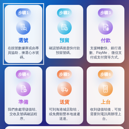
步驟1
步驟2
步驟3
選號
預留
付款
在靚號數據庫或由專
確認號碼後盡快付款
支援轉數快、銀行過
員協助，揀選心水號
預留號碼。
數、PayMe 、微信支
碼。
付或支付寶等方式。
步驟4
步驟5
步驟6
SF
準備
送貨
上台
我們會處理儲值咭、
可到海港城店取咭，
收到儲值咭後，可按
交收及號碼確認程
或免費順豐本地速遞
需要到電訊商辦理上
序。
送達。
台。