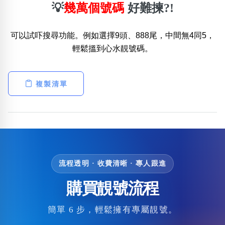
💡
幾萬個號碼
好難揀?!
可以試吓搜尋功能。例如選擇9頭、888尾，中間無4同5，
輕鬆搵到心水靚號碼。
複製清單
流程透明 · 收費清晰 · 專人跟進
購買靚號流程
簡單 6 步，輕鬆擁有專屬靚號。