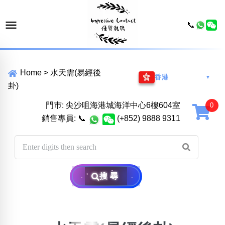
📞
Home
>
水天需(易經後
香港
▼
卦)
門巿: 尖沙咀海港城海洋中心6樓604室
銷售專員:
📞
(+852) 9888 9311
搜尋