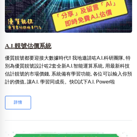
A.I.靚號估價系統
優質靚號都要迎接大數據時代!! 我地邀請咗A.I.科研團隊, 特
別為優質靚號設計咗2套全新A.I.智能運算系統, 用最新科技
估計靚號的市場價錢, 系統備有學習功能, 各位可以輸入你預
計的價值, 讓A.I. 學習同成長。快D試下A.I. Power啦
詳情