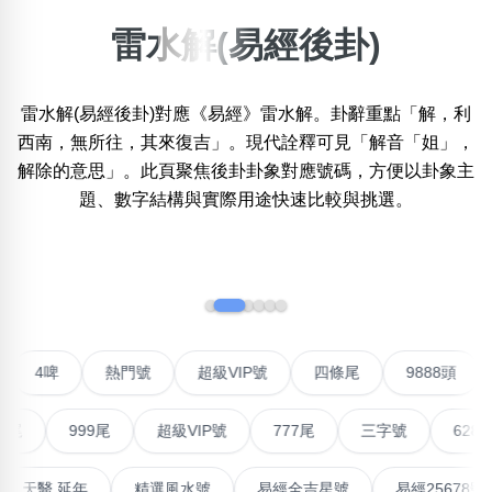
雷水解(易經後卦)
搜尋選項
×
精準位置搜尋
雷水解(易經後卦)對應《易經》雷水解。卦辭重點「解，利
位置:
一
二
三
四
五
六
七
八
西南，無所往，其來復吉」。現代詮釋可見「解音「姐」，
解除的意思」。此頁聚焦後卦卦象對應號碼，方便以卦象主
題、數字結構與實際用途快速比較與挑選。
搜尋
清除全部分類
‹
›
不包含數字
無0
無1
無2
無3
無4
無5
無6
無7
無8
無9
對聯號
4啤
熱門號
超級VIP號
四條尾
988
999尾
超級VIP號
777尾
三字號
6288頭
搜尋
清除全部分類
最高能量生氣 天醫 延年
精選風水號
易經全吉星號
易經