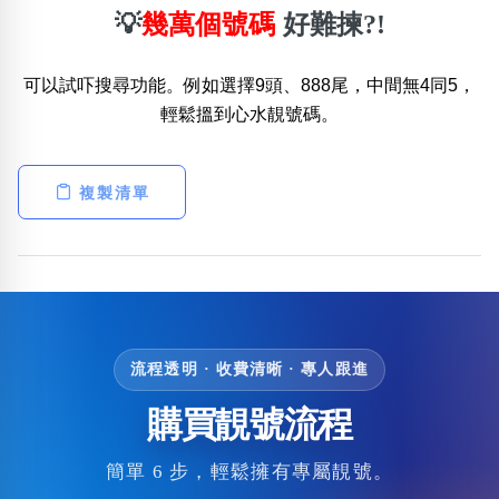
💡
幾萬個號碼
好難揀?!
可以試吓搜尋功能。例如選擇9頭、888尾，中間無4同5，
輕鬆搵到心水靚號碼。
複製清單
流程透明 · 收費清晰 · 專人跟進
購買靚號流程
簡單 6 步，輕鬆擁有專屬靚號。