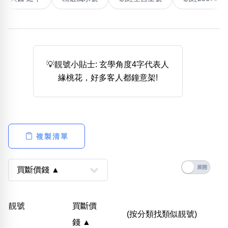
熱門分類
888尾
999尾
777尾
9字頭
6字頭
無4字
無5字
多8字
9888頭
二字號
三字號
💡靚號小貼士: 玄學角度4字代表人
全大數字
5萬以上
生天延
全吉星(全號)
緣桃花，好多客人都鐘意架!
搜尋
清除全部分類
複製清單
高級分類
i
幸運號分類
風水號分類
靚號
買斷價
幸運分類
生天延/貴財成
(按分類找類似靚號)
錢 ▲
基本分類
五行