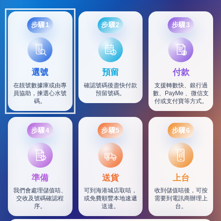
步驟1
步驟2
步驟3
選號
預留
付款
在靚號數據庫或由專
確認號碼後盡快付款
支援轉數快、銀行過
員協助，揀選心水號
預留號碼。
數、PayMe 、微信支
碼。
付或支付寶等方式。
步驟4
步驟5
步驟6
SF
準備
送貨
上台
我們會處理儲值咭、
可到海港城店取咭，
收到儲值咭後，可按
交收及號碼確認程
或免費順豐本地速遞
需要到電訊商辦理上
序。
送達。
台。