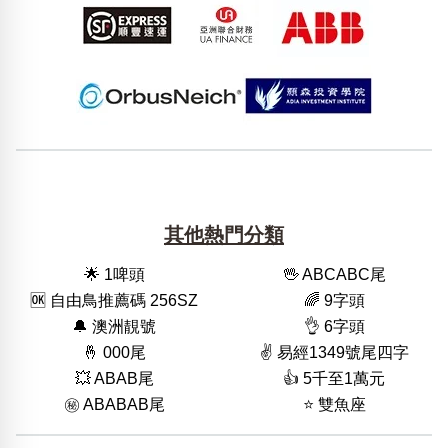
其他熱門分類
🌟 1啤頭
🖖 ABCABC尾
🆗️ 自由鳥推薦碼 256SZ
🌈 9字頭
🔔 澳洲靚號
👌 6字頭
🤞 000尾
✌️ 易經1349號尾四字
💥 ABAB尾
👍 5千至1萬元
㊙️ ABABAB尾
⭐️ 雙魚座