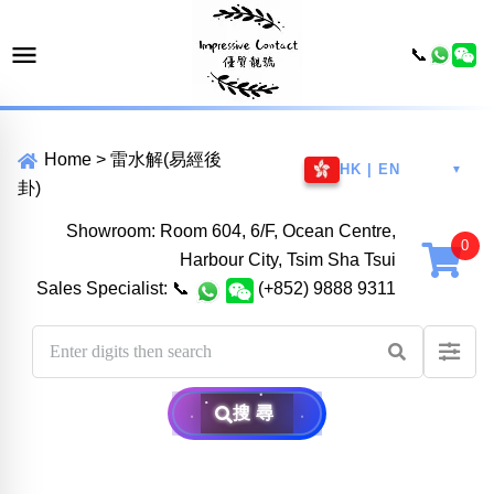
📞
Home
>
雷水解(易經後
HK | EN
▼
卦)
Showroom: Room 604, 6/F, Ocean Centre,
Harbour City, Tsim Sha Tsui
Sales Specialist:
📞
(+852) 9888 9311
搜尋