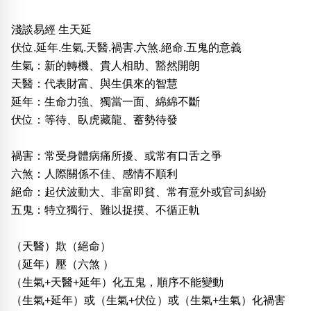
淺談易經 生天延
伏位.延年.生氣.天醫.禍害.六煞.絕命.五鬼的意義
生氣：新的轉機、貴人相助、豁然開朗
天醫：代表財富、與生俱來的智慧
延年：生命力強、獨當一面、綿綿不斷
伏位：等待、臥虎藏龍、蓄勢待發
禍害：常受身體病痛所擾、或常有口舌之爭
六煞：人際關係不佳、感情不順利
絕命：起伏波動大、非富即貧、常有意外或官司糾紛
五鬼：特立獨行、難以捉摸、不循正軌
（天醫）欺（絕命）
（延年）壓（六煞 ）
（生氣+天醫+延年）化五鬼，順序不能變動
（生氣+延年）或（生氣+伏位）或（生氣+生氣）化禍害