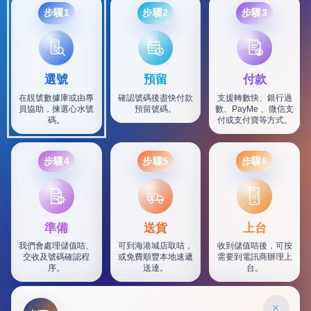
步驟1
步驟2
步驟3
選號
預留
付款
在靚號數據庫或由專
確認號碼後盡快付款
支援轉數快、銀行過
員協助，揀選心水號
預留號碼。
數、PayMe 、微信支
碼。
付或支付寶等方式。
步驟4
步驟5
步驟6
SF
準備
送貨
上台
我們會處理儲值咭、
可到海港城店取咭，
收到儲值咭後，可按
交收及號碼確認程
或免費順豐本地速遞
需要到電訊商辦理上
序。
送達。
台。
×