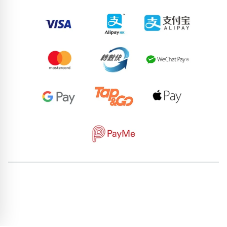
81918332
91769679
60331662
85875891
52723610
65616835
85872148
55191223
74404438
79247781
pricebook-starting-aabbb
pricebook-yijing-25678