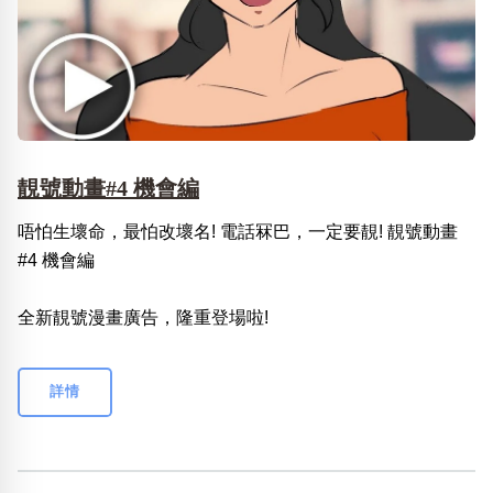
靚號動畫#4 機會編
唔怕生壞命，最怕改壞名! 電話冧巴，一定要靚! 靚號動畫
#4 機會編
全新靚號漫畫廣告，隆重登場啦!
詳情