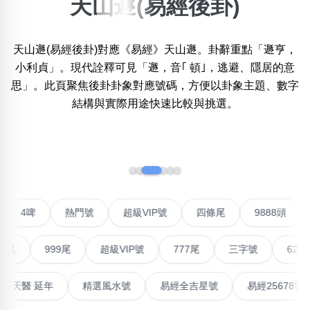
天山遯(易經後卦)
×
精準位置搜尋
天山遯(易經後卦)對應《易經》天山遯。卦辭重點「遯亨，
位置:
小利貞」。現代詮釋可見「遯，音｢ 頓｣，逃避、隱居的意
一
二
三
四
五
六
七
八
思」。此頁聚焦後卦卦象對應號碼，方便以卦象主題、數字
結構與實際用途快速比較與挑選。
搜尋
清除全部分類
‹
›
不包含數字
聯號
4啤
熱門號
超級VIP號
四條尾
9888
無0
無1
無2
無3
無4
無5
無6
無7
無8
無9
999尾
超級VIP號
777尾
三字號
6288頭
搜尋
清除全部分類
高能量生氣 天醫 延年
精選風水號
易經全吉星號
易經2