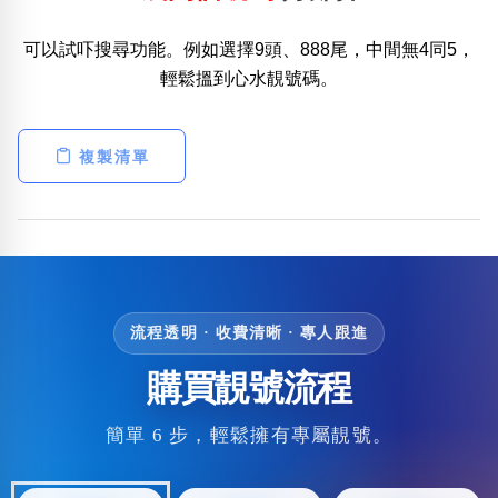
可以試吓搜尋功能。例如選擇9頭、888尾，中間無4同5，
輕鬆搵到心水靚號碼。
複製清單
流程透明 · 收費清晰 · 專人跟進
購買靚號流程
簡單 6 步，輕鬆擁有專屬靚號。