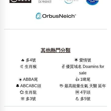
其他熱門分類
🔥 多4號
🌟 愛情號
🤙 生肖猴
✌️ 優質域名 Doamins for
sale
☀️ ABBA尾
👍 1啤尾
🔔 ABCABC頭
🖖 最高能量生氣 天醫 延年
💞 生肖龍
🆗️ 4字頭
🌸 多3號
💪 多5號