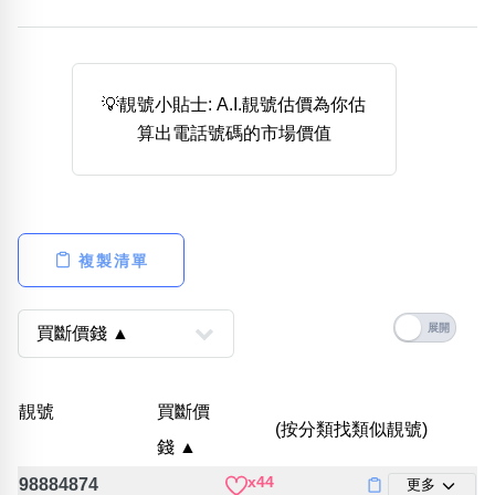
熱門分類
888尾
999尾
777尾
9字頭
6字頭
無4字
無5字
多8字
9888頭
二字號
三字號
💡靚號小貼士: A.I.靚號估價為你估
全大數字
5萬以上
生天延
全吉星(全號)
算出電話號碼的市場價值
搜尋
清除全部分類
複製清單
高級分類
i
幸運號分類
風水號分類
靚號
買斷價
(按分類找類似靚號)
幸運分類
生天延/貴財成
錢 ▲
基本分類
五行
x44
位置分類
易經六四卦象
98884874
更多