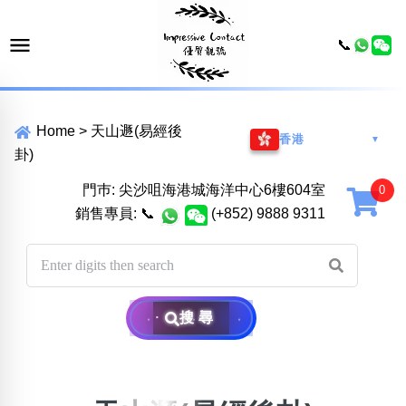
📞
Home
>
天山遯(易經後
香港
▼
卦)
門巿: 尖沙咀海港城海洋中心6樓604室
銷售專員:
📞
(+852) 9888 9311
搜尋