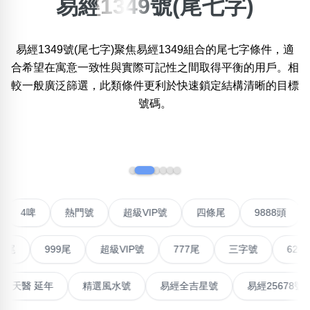
易經1349號(尾七字)
×
精準位置搜尋
易經1349號(尾七字)聚焦易經1349組合的尾七字條件，適
位置:
合希望在寓意一致性與實際可記性之間取得平衡的用戶。相
一
二
三
四
五
六
七
八
較一般廣泛篩選，此類條件更利於快速鎖定結構清晰的目標
號碼。
搜尋
清除全部分類
‹
›
不包含數字
對聯號
4啤
熱門號
超級VIP號
四條尾
9888
無0
無1
無2
無3
無4
無5
無6
無7
無8
無9
999尾
超級VIP號
777尾
三字號
6288頭
搜尋
清除全部分類
最高能量生氣 天醫 延年
精選風水號
易經全吉星號
易經