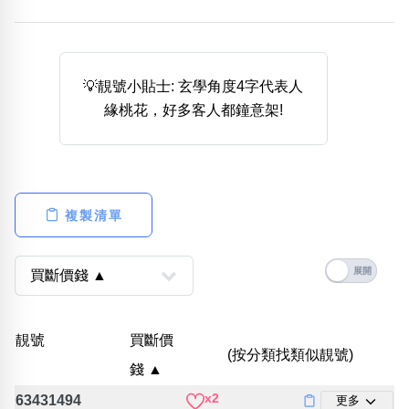
熱門分類
888尾
999尾
777尾
9字頭
6字頭
無4字
無5字
多8字
9888頭
二字號
三字號
💡靚號小貼士: 玄學角度4字代表人
全大數字
5萬以上
生天延
全吉星(全號)
緣桃花，好多客人都鐘意架!
搜尋
清除全部分類
複製清單
高級分類
i
幸運號分類
風水號分類
靚號
買斷價
(按分類找類似靚號)
幸運分類
生天延/貴財成
錢 ▲
基本分類
五行
x2
位置分類
易經六四卦象
63431494
更多