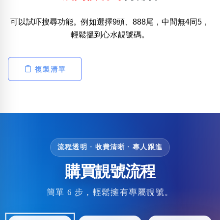
可以試吓搜尋功能。例如選擇9頭、888尾，中間無4同5，
輕鬆搵到心水靚號碼。
複製清單
流程透明 · 收費清晰 · 專人跟進
購買靚號流程
簡單 6 步，輕鬆擁有專屬靚號。