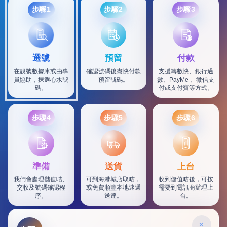
步驟1
步驟2
步驟3
選號
預留
付款
在靚號數據庫或由專
確認號碼後盡快付款
支援轉數快、銀行過
員協助，揀選心水號
預留號碼。
數、PayMe 、微信支
碼。
付或支付寶等方式。
步驟4
步驟5
步驟6
SF
準備
送貨
上台
我們會處理儲值咭、
可到海港城店取咭，
收到儲值咭後，可按
交收及號碼確認程
或免費順豐本地速遞
需要到電訊商辦理上
序。
送達。
台。
×