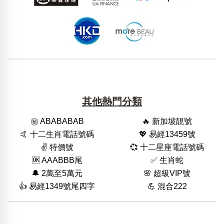
其他熱門分類
㊙️ ABABABAB
🔥 新加坡靚號
🤙 十二生肖電話號碼
💖 易經13459號
✌️ 特價號
💞 十二星座電話號碼
🆗️ AAABBB尾
✅ 生肖蛇
🔔 2萬至5萬元
🌸 超級VIP號
👍 易經1349號尾四字
💪 混合222