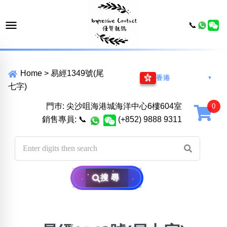
📞
Home
>
易經1349號(尾
香港
▼
七字)
門巿: 尖沙咀海港城海洋中心6樓604室
銷售專員:
📞
(+852) 9888 9311
搜尋