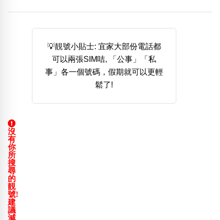
熱門分類
888尾
999尾
777尾
9字頭
6字頭
無4字
無5字
多8字
9888頭
二字號
三字號
💡靚號小貼士: 宜家大部份電話都
全大數字
5萬以上
生天延
全吉星(全號)
可以兩張SIM咭, 「公事」「私
搜尋
事」各一個號碼，假期就可以更輕
清除全部分類
鬆了!
高級分類
i
沒
有
你
所
搜
尋
幸運號分類
風水號分類
的
靚
幸運分類
生天延/貴財成
號!
建
基本分類
五行
議
位置分類
易經六四卦象
減