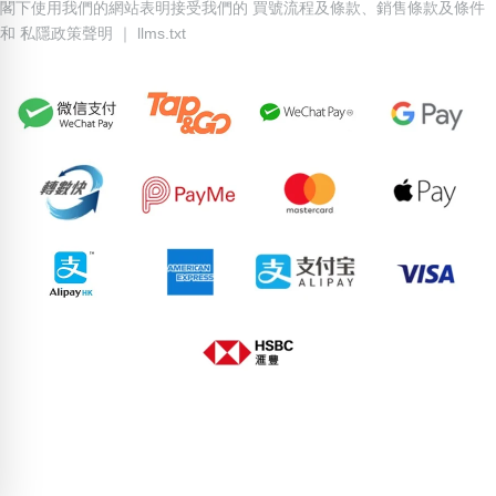
閣下使用我們的網站表明接受我們的
買號流程及條款
、
銷售條款及條件
和
私隱政策聲明
｜
llms.txt
67342749
67691146
55764192
94451267
59851799
96081191
96761602
95980339
56352466
83255317
pricebook-starting-abab
pricebook-containing-digit-3