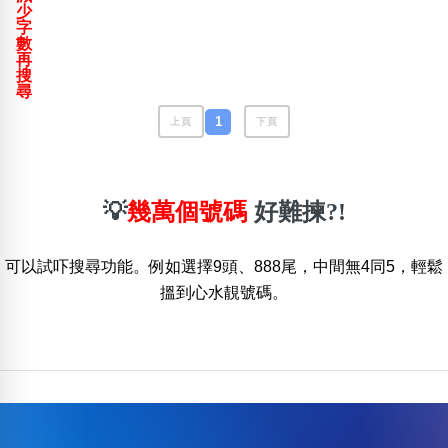
少
包含數字
字
次數分類
數
生日分類
再
搜
尋
搜尋
清除全部分類
1
上頁
下頁
💡
幾萬個號碼
好難揀?!
可以試吓搜尋功能。例如選擇9頭、888尾，中間無4同5，輕鬆
搵到心水靚號碼。