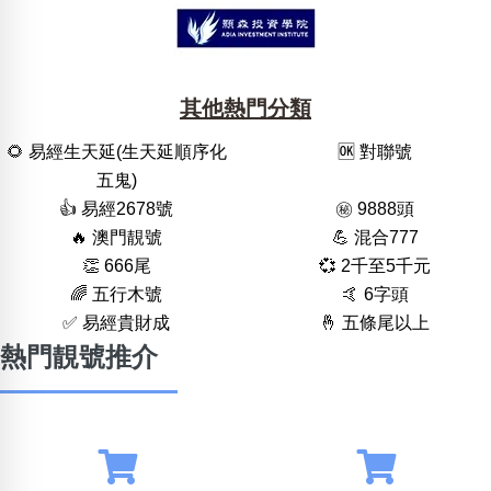
其他熱門分類
🌻 易經生天延(生天延順序化
🆗️ 對聯號
五鬼)
👍 易經2678號
㊙️ 9888頭
🔥 澳門靚號
💪 混合777
👏 666尾
💞 2千至5千元
🌈 五行木號
🤙 6字頭
✅ 易經貴財成
🤞 五條尾以上
熱門靚號推介