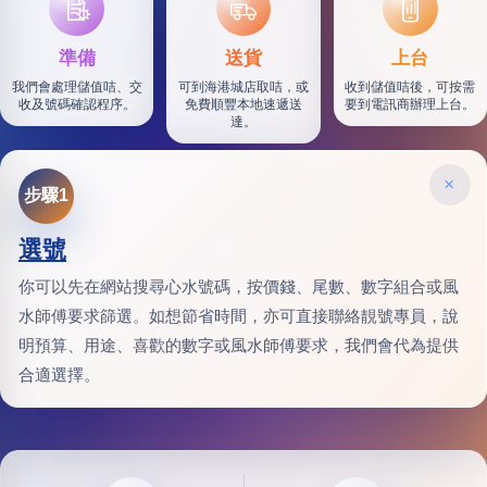
SF
準備
送貨
上台
我們會處理儲值咭、交
可到海港城店取咭，或
收到儲值咭後，可按需
收及號碼確認程序。
免費順豐本地速遞送
要到電訊商辦理上台。
達。
×
步驟1
選號
你可以先在網站搜尋心水號碼，按價錢、尾數、數字組合或風
水師傅要求篩選。如想節省時間，亦可直接聯絡靚號專員，說
明預算、用途、喜歡的數字或風水師傅要求，我們會代為提供
合適選擇。