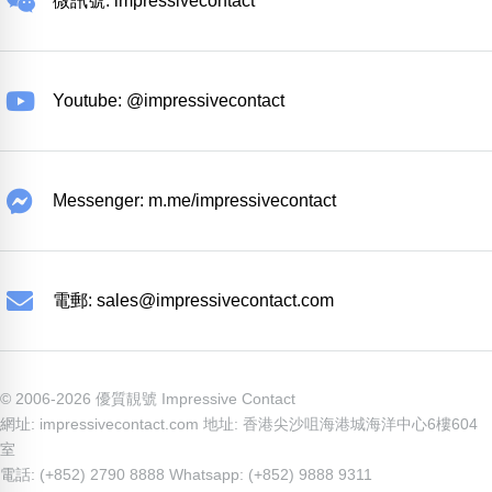
微訊號: impressivecontact
Youtube: @impressivecontact
Messenger: m.me/impressivecontact
電郵:
sales@impressivecontact.com
© 2006-2026 優質靚號 Impressive Contact
網址: impressivecontact.com 地址: 香港尖沙咀海港城海洋中心6樓604
室
電話: (+852) 2790 8888 Whatsapp: (+852) 9888 9311