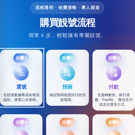
流程透明 · 收費清晰 · 專人跟進
購買靚號流程
簡單 6 步，輕鬆擁有專屬靚號。
步驟1
步驟2
步驟3
選號
預留
付款
在靚號數據庫或由專員
確認號碼後盡快付款預
支援轉數快、銀行過
協助，揀選心水號碼。
留號碼。
數、PayMe 、微信支付
或支付寶等方式。
步驟4
步驟5
步驟6