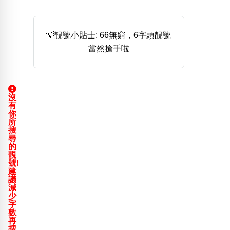
熱門分類
888尾
999尾
777尾
9字頭
6字頭
無4字
💡靚號小貼士: 66無窮，6字頭靚號
無5字
多8字
9888頭
二字號
三字號
當然搶手啦
全大數字
5萬以上
生天延
全吉星(全號)
搜尋
清除全部分類
沒
有
你
所
高級分類
i
搜
尋
的
靚
號!
建
議
幸運號分類
風水號分類
減
少
幸運分類
生天延/貴財成
字
數
基本分類
五行
再
位置分類
易經六四卦象
搜