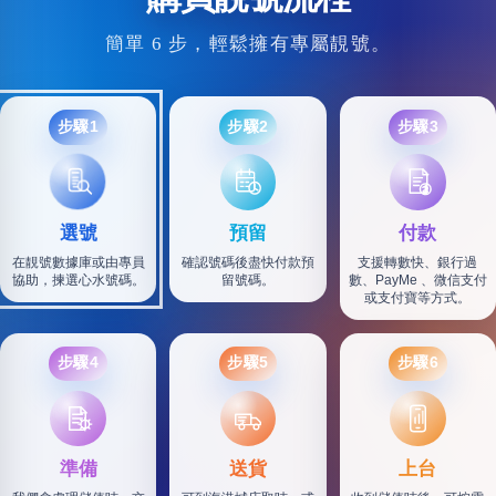
簡單 6 步，輕鬆擁有專屬靚號。
步驟1
步驟2
步驟3
選號
預留
付款
在靚號數據庫或由專員
確認號碼後盡快付款預
支援轉數快、銀行過
協助，揀選心水號碼。
留號碼。
數、PayMe 、微信支付
或支付寶等方式。
步驟4
步驟5
步驟6
SF
準備
送貨
上台