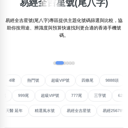
易經全吉星號(尾八字)
×
精準位置搜尋
易經全吉星號(尾八字)專區提供主題化號碼篩選與比較，協
位置:
助你按用途、辨識度與預算快速找到更合適的香港手機號
一
二
三
四
五
六
七
八
碼。
搜尋
‹
›
清除全部分類
聯號
4啤
熱門號
超級VIP號
四條尾
9888
不包含數字
無0
無1
無2
無3
無4
無5
無6
無7
無8
無9
999尾
超級VIP號
777尾
三字號
6288頭
搜尋
高能量生氣 天醫 延年
精選風水號
易經全吉星號
易經2
清除全部分類