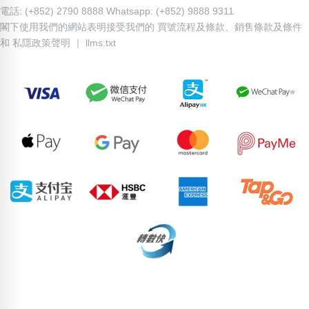
電話: (+852) 2790 8888 Whatsapp: (+852) 9888 9311
閣下使用我們的網站表明接受我們的
買號流程及條款
、
銷售條款及條件
和
私隱政策聲明
｜
llms.txt
76436026
71610068
58274502
54594081
70224123
59808990
82913587
54321492
65463271
77215080