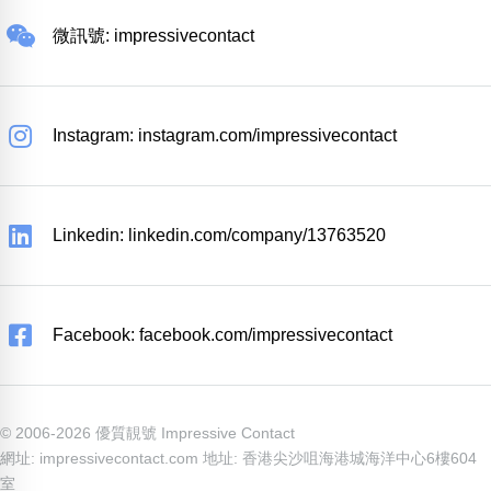
微訊號: impressivecontact
Instagram: instagram.com/impressivecontact
Linkedin: linkedin.com/company/13763520
Facebook: facebook.com/impressivecontact
© 2006-2026 優質靚號 Impressive Contact
網址: impressivecontact.com 地址: 香港尖沙咀海港城海洋中心6樓604
室