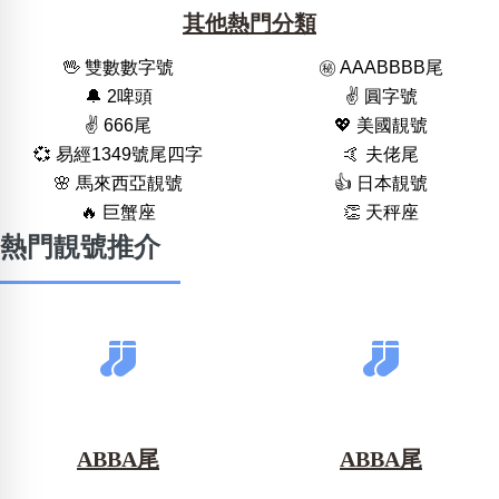
其他熱門分類
🖖 雙數數字號
㊙️ AAABBBB尾
🔔 2啤頭
✌️ 圓字號
✌️ 666尾
💖 美國靚號
💞 易經1349號尾四字
🤙 夫佬尾
🌸 馬來西亞靚號
👍 日本靚號
🔥 巨蟹座
👏 天秤座
熱門靚號推介
ABBA尾
ABBA尾