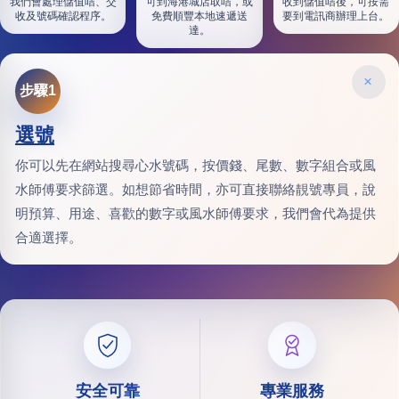
我們會處理儲值咭、交
可到海港城店取咭，或
收到儲值咭後，可按需
收及號碼確認程序。
免費順豐本地速遞送
要到電訊商辦理上台。
達。
×
步驟1
選號
你可以先在網站搜尋心水號碼，按價錢、尾數、數字組合或風
水師傅要求篩選。如想節省時間，亦可直接聯絡靚號專員，說
明預算、用途、喜歡的數字或風水師傅要求，我們會代為提供
合適選擇。
安全可靠
專業服務