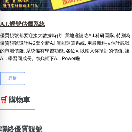
A.I.靚號估價系統
優質靚號都要迎接大數據時代!! 我地邀請咗A.I.科研團隊, 特別為
優質靚號設計咗2套全新A.I.智能運算系統, 用最新科技估計靚號
的市場價錢, 系統備有學習功能, 各位可以輸入你預計的價值, 讓
A.I. 學習同成長。快D試下A.I. Power啦
詳情
🛒
購物車
聯絡優質靚號