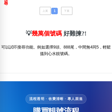
包含數字
尋
次數分類
1
上頁
下頁
生日分類
搜尋
清除全部分類
💡
幾萬個號碼
好難揀?!
可以試吓搜尋功能。例如選擇9頭、888尾，中間無4同5，輕鬆
搵到心水靚號碼。
流程透明 · 收費清晰 · 專人跟進
購買靚號流程