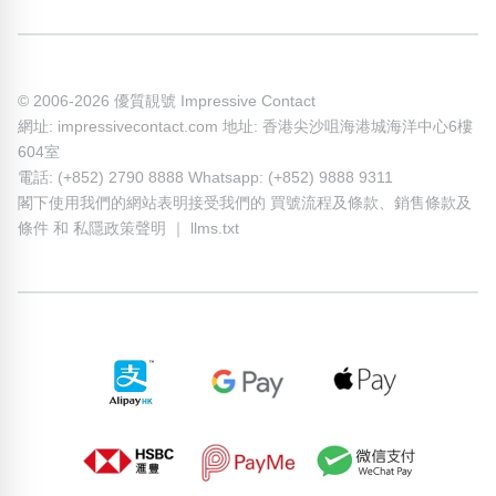
© 2006-2026 優質靚號 Impressive Contact
網址: impressivecontact.com 地址: 香港尖沙咀海港城海洋中心6樓
604室
電話: (+852) 2790 8888 Whatsapp: (+852) 9888 9311
閣下使用我們的網站表明接受我們的
買號流程及條款
、
銷售條款及
條件
和
私隱政策聲明
｜
llms.txt