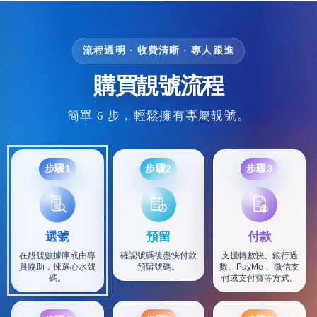
流程透明 · 收費清晰 · 專人跟進
購買靚號流程
簡單 6 步，輕鬆擁有專屬靚號。
步驟1
步驟2
步驟3
選號
預留
付款
在靚號數據庫或由專
確認號碼後盡快付款
支援轉數快、銀行過
員協助，揀選心水號
預留號碼。
數、PayMe 、微信支
碼。
付或支付寶等方式。