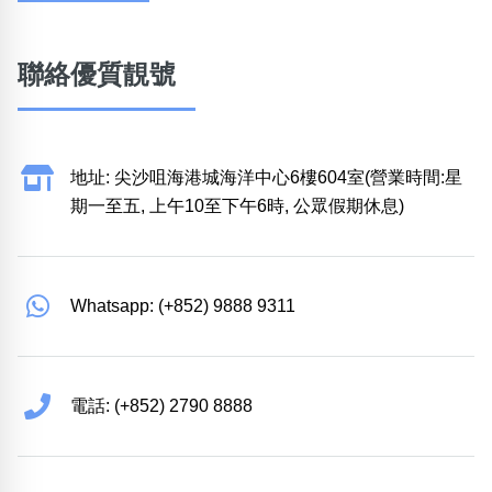
聯絡優質靚號
地址: 尖沙咀海港城海洋中心6樓604室(營業時間:星
期一至五, 上午10至下午6時, 公眾假期休息)
Whatsapp: (+852) 9888 9311
電話: (+852) 2790 8888