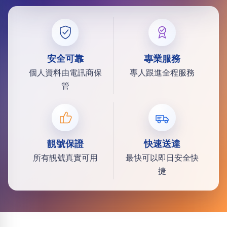
安全可靠
專業服務
個人資料由電訊商保
專人跟進全程服務
管
靚號保證
快速送達
所有靚號真實可用
最快可以即日安全快
捷