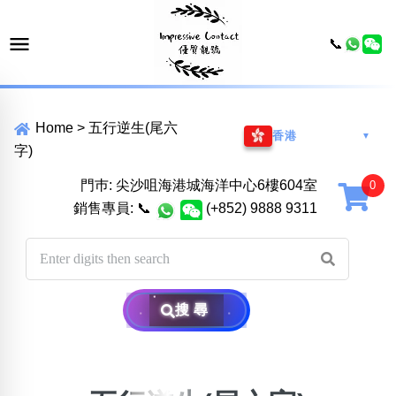
📞
Home
>
五行逆生(尾六
香港
▼
字)
門巿: 尖沙咀海港城海洋中心6樓604室
銷售專員:
📞
(+852) 9888 9311
搜尋