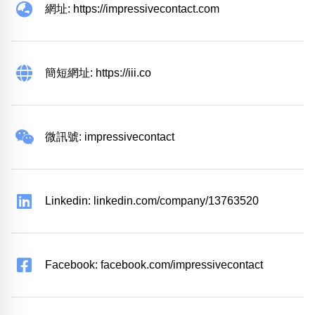
網址: https://impressivecontact.com
簡短網址: https://iii.co
微訊號: impressivecontact
Linkedin: linkedin.com/company/13763520
Facebook: facebook.com/impressivecontact