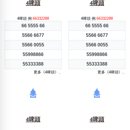
4啤頭
4啤頭
4啤頭 例:
66332288
4啤頭 例:
66332288
66 5555 66
66 5555 66
5566 6677
5566 6677
5566 0055
5566 0055
55998866
55998866
55333388
55333388
更多《4啤頭》..
更多《4啤頭》..
4啤頭
4啤頭