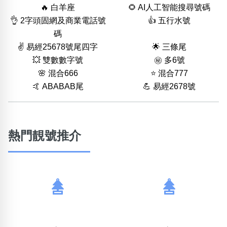
🔥 白羊座
🌻 AI人工智能搜尋號碼
👌 2字頭固網及商業電話號
👍 五行水號
碼
✌️ 易經25678號尾四字
🌟 三條尾
💥 雙數數字號
㊙️ 多6號
🌸 混合666
⭐️ 混合777
🤙 ABABAB尾
💪 易經2678號
熱門靚號推介