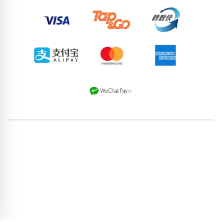
68166999
78268122
71001887
77096391
65576280
90149140
66837581
77285527
97594971
96153477
pricebook-yijing-2678-last4
pricebook-chinese-zodiac-
dragon