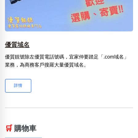
優質域名
優質靚號除左優質電話號碼，宜家仲要踏足「.com域名」
業務，為商務客戶搜羅大量優質域名。
詳情
🛒
購物車