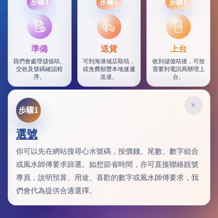
步驟4
步驟5
步驟6
SF
準備
送貨
上台
我們會處理儲值咭、
可到海港城店取咭，
收到儲值咭後，可按
交收及號碼確認程
或免費順豐本地速遞
需要到電訊商辦理上
序。
送達。
台。
×
步驟1
選號
你可以先在網站搜尋心水號碼，按價錢、尾數、數字組合
或風水師傅要求篩選。如想節省時間，亦可直接聯絡靚號
專員，說明預算、用途、喜歡的數字或風水師傅要求，我
們會代為提供合適選擇。