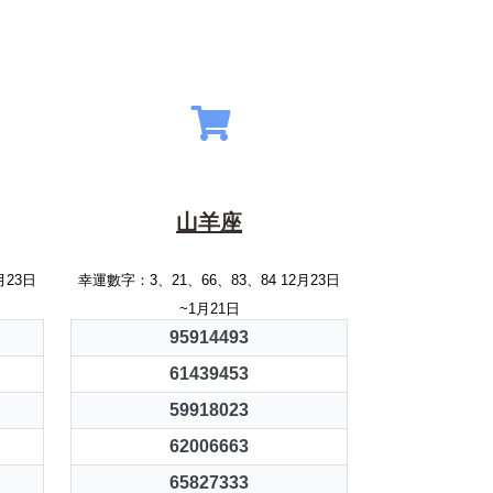
山羊座
月23日
幸運數字：3、21、66、83、84 12月23日
~1月21日
95914493
61439453
59918023
62006663
65827333