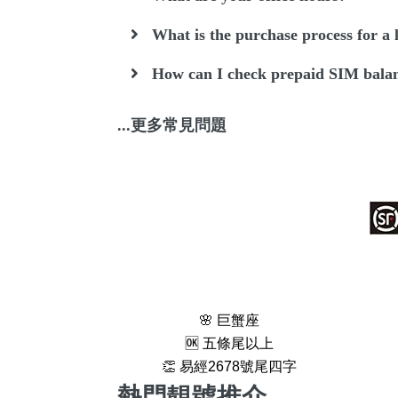
What is the purchase process for a
How can I check prepaid SIM balan
...更多常見問題
🌸 巨蟹座
🆗️ 五條尾以上
👏 易經2678號尾四字
熱門靚號推介