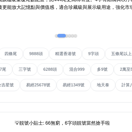
More 8
How t
後更能放大記憶點與價值感，適合珍藏級與展示級用途，強化市
a Ne
Two Digits
Send 
Three Digits
Addin
Yin Yang Knife
n Jin
How t
Numbe
9888 Prefix
VIP號
四條尾
9888頭
精選香港號
9字頭
How t
Couplet Numbers
ories
三字號
6288頭
混合999
多9號
2萬至5萬元
Numbe
ABAB Ending
FAQ
號
易經全吉星號
易經25678號
易經1349號
地天
AABBB Ending
Tutori
Snake Ending
Numb
2 Prefix
Reco
6字頭
無4字
無5字
多8字
9888頭
二字號
三字號
全
💡靚號小貼士: 66無窮，6字頭靚號當然搶手啦
All Lucky Number
Trend