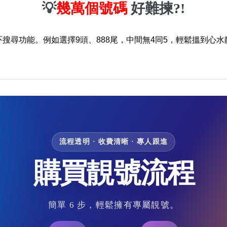
💡
幾萬個號碼
好難揀?!
吓搜尋功能。例如選擇9頭、888尾，中間無4同5，輕鬆搵到心水
流程透明 · 收費清晰 · 專人跟進
購買靚號流程
簡單 6 步，輕鬆擁有專屬靚號。