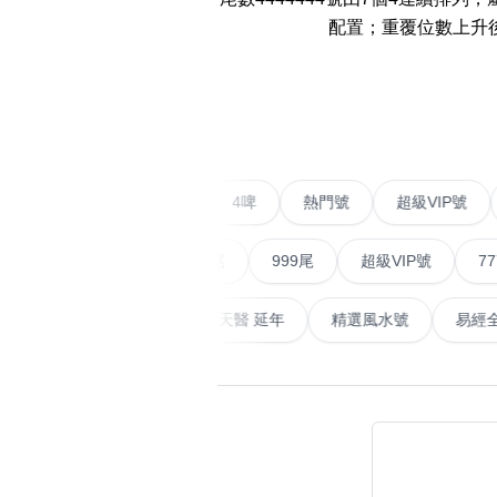
配置；重覆位數上升
14689 number
featured Feng Shui
‹
Numbers
Customerized San Ti
不包含數字
Feng Shui Masters
二字號
愛情號
對聯號
4啤
熱門號
超級
無0
無1
無2
無3
無4
無5
無6
無7
無8
無9
All Feng Shui Categ
順蛇尾
999尾
超級VIP號
777尾
(200+)
山天大畜
易經延天生
最高能量生氣 天醫 延年
精選風水
熱門分類
888尾
999尾
777尾
9字頭
全吉星(全號)