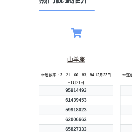
山羊座
幸運數字：3、21、66、83、84 12月23日
幸運數
~1月21日
95914493
61439453
59918023
62006663
65827333