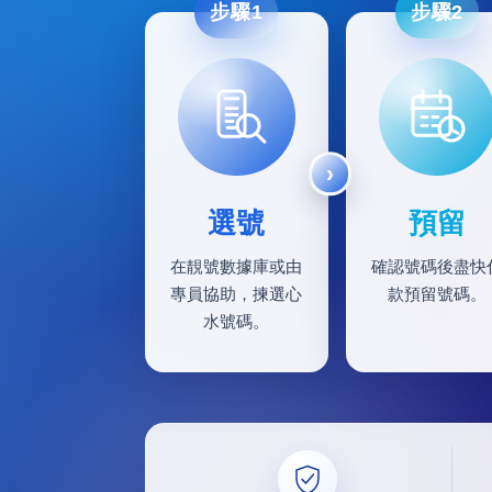
步驟1
步驟2
選號
預留
在靚號數據庫或由
確認號碼後盡快
專員協助，揀選心
款預留號碼。
水號碼。