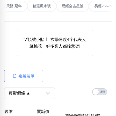
高能量生氣 天醫 延年
精選風水號
易經全吉星號
易經2
熱門分類
888尾
999尾
777尾
9字頭
6字頭
無4字
無5字
多8字
9888頭
二字號
三字號
全大數字
5萬以上
生天延
全吉星(全號)
💡靚號小貼士: 玄學角度4字代表人
搜尋
緣桃花，好多客人都鐘意架!
清除全部分類
高級分類
i
複製清單
幸運號分類
風水號分類
幸運分類
生天延/貴財成
靚號
買斷價
基本分類
五行
(按分類找類似靚號)