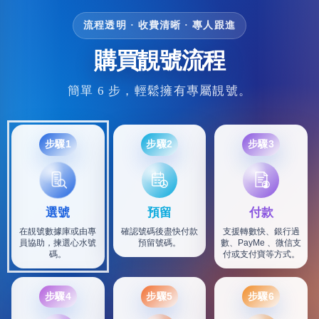
流程透明 · 收費清晰 · 專人跟進
購買靚號流程
簡單 6 步，輕鬆擁有專屬靚號。
步驟1
步驟2
步驟3
選號
預留
付款
在靚號數據庫或由專
確認號碼後盡快付款
支援轉數快、銀行過
員協助，揀選心水號
預留號碼。
數、PayMe 、微信支
碼。
付或支付寶等方式。
步驟4
步驟5
步驟6