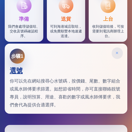
SF
準備
送貨
上台
我們會處理儲值咭、
可到海港城店取咭，
收到儲值咭後，可按
交收及號碼確認程
或免費順豐本地速遞
需要到電訊商辦理上
序。
送達。
台。
×
步驟1
選號
你可以先在網站搜尋心水號碼，按價錢、尾數、數字組合
或風水師傅要求篩選。如想節省時間，亦可直接聯絡靚號
專員，說明預算、用途、喜歡的數字或風水師傅要求，我
們會代為提供合適選擇。