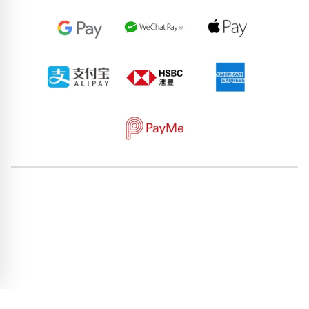
85002262
71056046
90896531
68959251
70958072
92490376
77655428
66816425
66065967
73943948
pricebook-starting-aabbb
pricebook-zodiac-leo