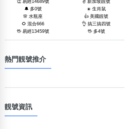
👏 易經14689號
✌️ 新加坡靚號
🔔 多0號
☀️ 生肖鼠
🌸 水瓶座
👍 美國靚號
🌻 混合666
👌 搞三搞四號
🖖 易經13459號
🖖 多4號
熱門靚號推介
靚號資訊