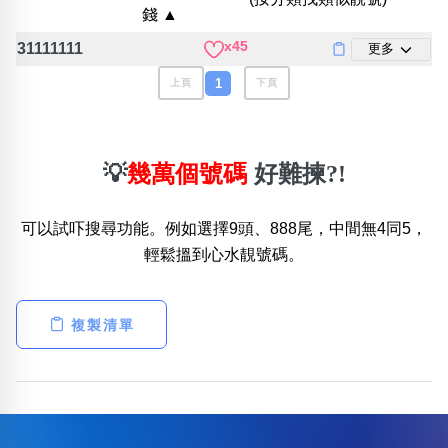
錢 ▲
位置分類
易經六四卦象
包含數字
x45
31111111
更多
次數分類
生日分類
1
上頁
下頁
搜尋
清除全部分類
💡
幾萬個號碼
好難揀?!
可以試吓搜尋功能。例如選擇9頭、888尾，中間無4同5，
輕鬆搵到心水靚號碼。
複製清單