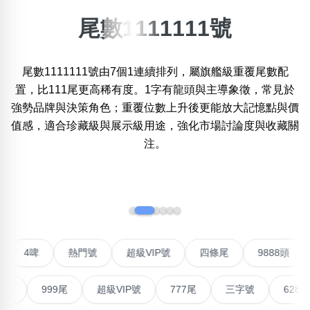
尾數1111111號
搜尋選項
×
精準位置搜尋
尾數1111111號由7個1連續排列，屬旗艦級重覆尾數配
位置:
一
二
三
四
五
六
七
八
置，比111尾更高稀有度。1字有龍頭與主導象徵，常見於
強勢品牌與決策角色；重覆位數上升後更能放大記憶點與價
值感，適合珍藏級與展示級用途，強化市場討論度與收藏關
注。
搜尋
清除全部分類
‹
›
不包含數字
無0
無1
無2
無3
無4
無5
無6
無7
無8
無9
聯號
4啤
熱門號
超級VIP號
四條尾
9888
搜尋
999尾
超級VIP號
777尾
三字號
6288頭
清除全部分類