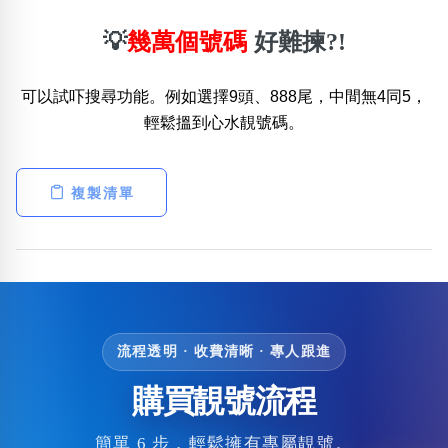
💡
幾萬個號碼
好難揀?!
可以試吓搜尋功能。例如選擇9頭、888尾，中間無4同5，
輕鬆搵到心水靚號碼。
複製清單
流程透明 · 收費清晰 · 專人跟進
購買靚號流程
簡單 6 步，輕鬆擁有專屬靚號。