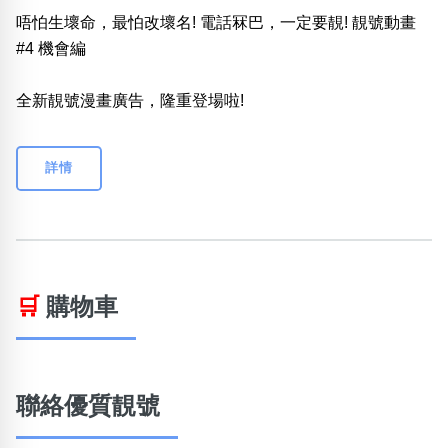
唔怕生壞命，最怕改壞名! 電話冧巴，一定要靚! 靚號動畫
#4 機會編
全新靚號漫畫廣告，隆重登場啦!
詳情
🛒
購物車
聯絡優質靚號