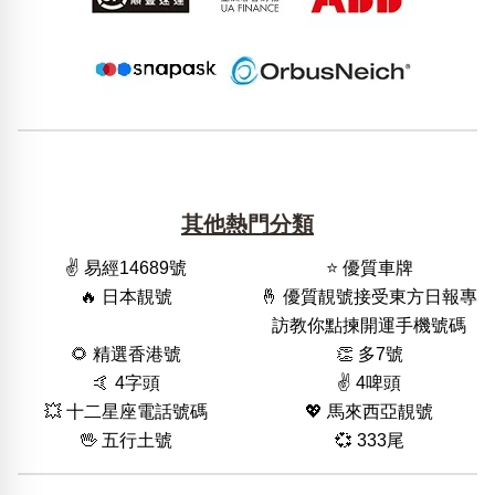
其他熱門分類
✌️ 易經14689號
⭐️ 優質車牌
🔥 日本靚號
🤞 優質靚號接受東方日報專
訪教你點揀開運手機號碼
🌻 精選香港號
👏 多7號
🤙 4字頭
✌️ 4啤頭
💥 十二星座電話號碼
💖 馬來西亞靚號
🖖 五行土號
💞 333尾