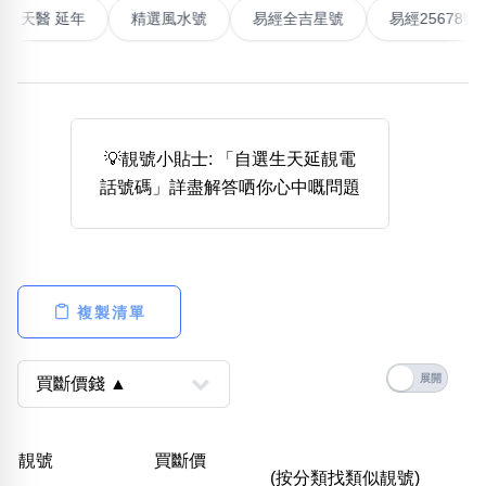
最高能量生氣 天醫 延年
精選風水號
易經全吉星號
易經2
熱門分類
888尾
999尾
777尾
9字頭
6字頭
無4字
無5字
多8字
9888頭
二字號
三字號
全大數字
5萬以上
生天延
全吉星(全號)
搜尋
💡靚號小貼士: 「自選生天延靚電
清除全部分類
話號碼」詳盡解答哂你心中嘅問題
高級分類
i
複製清單
幸運號分類
風水號分類
幸運分類
生天延/貴財成
基本分類
五行
靚號
買斷價
位置分類
易經六四卦象
(按分類找類似靚號)