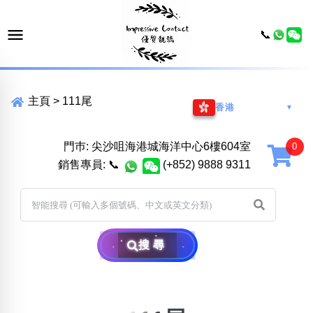
📞
主頁
>
111尾
香港
▼
門巿: 尖沙咀海港城海洋中心6樓604室
銷售專員:
📞
(+852) 9888 9311
搜尋