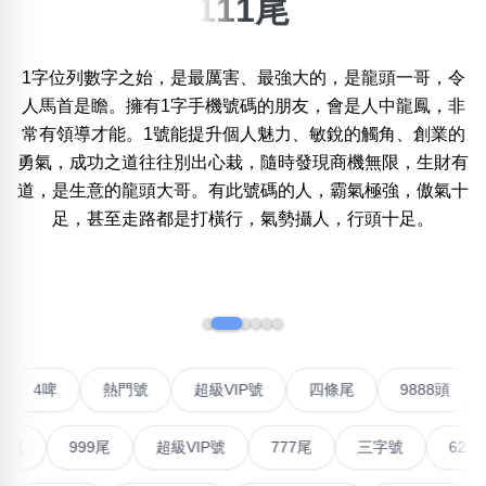
111尾
×
精準位置搜尋
1字位列數字之始，是最厲害、最強大的，是龍頭一哥，令
位置:
人馬首是瞻。擁有1字手機號碼的朋友，會是人中龍鳳，非
一
二
三
四
五
六
七
八
常有領導才能。1號能提升個人魅力、敏銳的觸角、創業的
勇氣，成功之道往往別出心栽，隨時發現商機無限，生財有
道，是生意的龍頭大哥。有此號碼的人，霸氣極強，傲氣十
搜尋
清除全部分類
足，甚至走路都是打橫行，氣勢攝人，行頭十足。
‹
›
不包含數字
無0
無1
無2
無3
無4
無5
無6
無7
無8
無9
對聯號
4啤
熱門號
超級VIP號
四條尾
9888
搜尋
清除全部分類
999尾
超級VIP號
777尾
三字號
6288頭