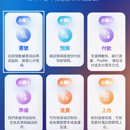
步驟1
步驟2
步驟3
選號
預留
付款
在靚號數據庫或由專
確認號碼後盡快付款
支援轉數快、銀行過
員協助，揀選心水號
預留號碼。
數、PayMe 、微信支
碼。
付或支付寶等方式。
步驟4
步驟5
步驟6
SF
準備
送貨
上台
我們會處理儲值咭、
可到海港城店取咭，
收到儲值咭後，可按
交收及號碼確認程
或免費順豐本地速遞
需要到電訊商辦理上
序。
送達。
台。