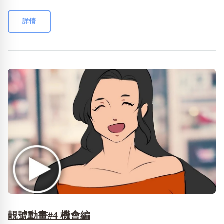
詳情
靚號動畫#4 機會編