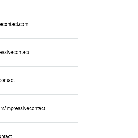
econtact.com
essivecontact
contact
m/impressivecontact
ontact