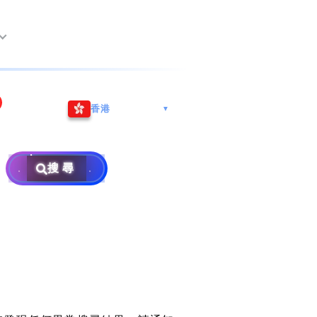
尖沙咀海港城
Whatsapp/微信: (852) 9888
香港
▼
巿南沙區
9311
地址: 广州市南沙区南沙街
事
計劃
西亞雪蘭莪
查詢熱線: 2790 8888
广生路19号4楼
攜號轉台儲值年咭25元起
地址: 6-3-2, Jalan Setia
搜尋
地址: 尖沙咀海港城海洋中
Prima E U13/E, Setia
攜號轉台月費計劃58元起
免費寄賣
心6樓604室(營業時間:星期
Alam, 40170 Shah Alam,
碼
款
一至五, 上午10至下午6時,
Selangor, Malaysia
申請成為商業合作伙伴
買號流程及條款
公眾假期休息)
×
銷售條款及條件
號
私隱政策聲明
教