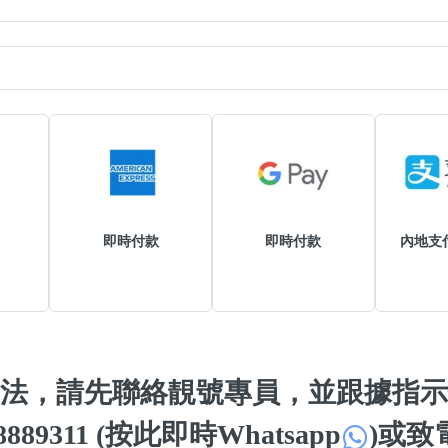
風水號分類
即時付款
即時付款
內地支
生天延/貴財成
五行
易經六四卦象
法，請先聯絡靚號專員，並跟據指示
 98889311 (按此即時Whatsapp
)
或致電 