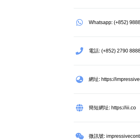
Whatsapp: (+852) 988
電話: (+852) 2790 888
網址: https://impressiv
簡短網址: https://iii.co
微訊號: impressivecont