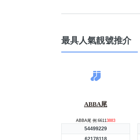
最具人氣靚號推介
ABBA尾
ABBA尾 例:6611
3883
54499229
62178118