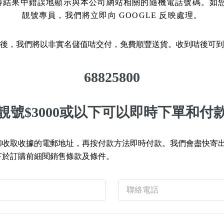
 搜尋結果中錯誤地顯示與本公司網站相關的隨機電話號碼。如
靚號專員，我們將立即向 GOOGLE 反映處理。
如何用易經計算電話號碼
如何計算生命靈數電話號
後，我們將以非實名儲值咭交付，免費順豐送貨。收到咭後可到
常見問題
68825800
教學文章
+)
靚號推介
靚號$3000或以下可以即時下單和付
潮文共賞
和收取收據的電郵地址，再按付款方法即時付款。我們會盡快寄
靚號短片
下於訂購前細閱
銷售條款及條件。
全部文章分類
網
6字頭
無4字
無5字
多8字
9888頭
二字號
三字號
全
分類(100+)