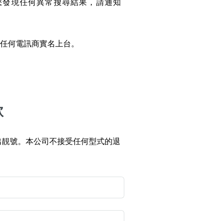
您發現任何異常搜尋結果，請通知
搜尋
碼
清除全部分類
任何電訊商實名上台。
款
搜尋
清除全部分類
出靚號。本公司不接受任何型式的退
大數字
5萬以上
生天延