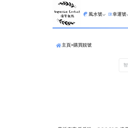
風水號
幸運號
全吉星
9字頭
主頁
>
購買靚號
最高能量生氣 天醫 
6字頭
生天延
三條尾
貴財成
四條尾
1349號
五條尾
13459號
888尾
2678號
999尾
精準位置搜尋
25678號
666尾
位置:
一
二
三
四
五
六
七