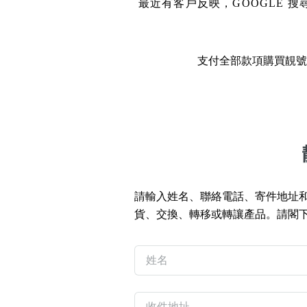
14689號
多8號
最近有客戶反映，GOOGLE
精選風水號
二字號
自選生天延教學
三字號
支付全部款項購買靚號
風水師傅推介
鴛鴦刀
不包含數字
全部風水號分類 (200
9888頭
無0
無1
無2
無3
無4
無5
無6
無7
無8
無9
對聯號
ABAB尾
請輸入姓名、聯絡電話、寄件地址
夫佬尾
貨、交換、轉移或轉讓產品。請閣
順蛇尾
熱門分類
2字頭固
888尾
999尾
777尾
9字頭
全吉星(全號)
全部幸運號