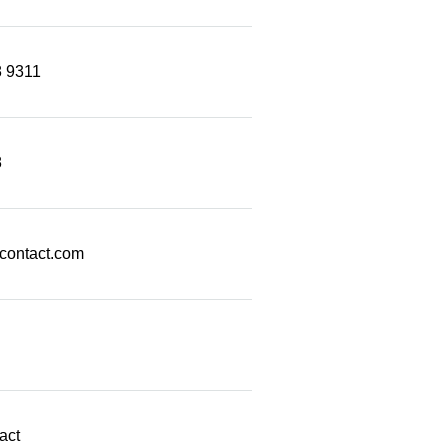
8 9311
8
econtact.com
act