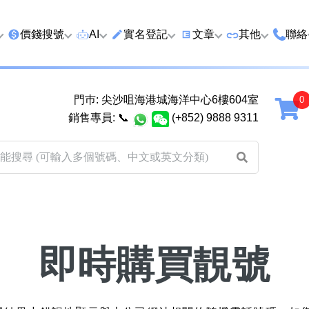
價錢搜號
AI
實名登記
文章
‍其他
聯絡
特價號
AI搜號
實名登記(全部電訊商)
購買靚號流程
優質車牌
香港
門巿: 尖沙咀海港城海洋中心6樓604室
延年
2千以下
AI分析號碼屬性
查詢儲值咭有效期
教你點揀靚號教學
優質域名
廣州
銷售專員:
📞
(+852) 9888 9311
2千至5千元
AI分析出生時辰
換電話號碼前必做的五件
月費和儲值咭
馬來
5千至1萬元
AI 靚號估價系統
一機雙Whatsapp教學
其他業務
以上
1萬至2萬元
計算八字和電話號碼五行屬
Whatsapp 無痛轉移新號
買號流程及條
性
教學
2萬至5萬元
關於我們
靚號估價遊戲
微信Wechat 無痛轉移新
即時購買靚號
超級VIP號
碼教學
易經六十四卦
不加聯絡人發WhatsApp
八
黃大仙靈籤
學 2026