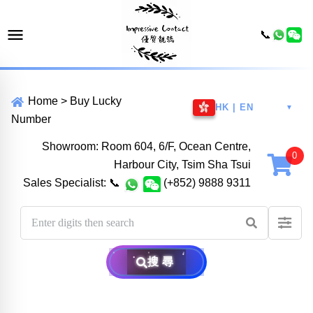
📞
Home
>
Buy Lucky
HK | EN
▼
Number
Showroom: Room 604, 6/F, Ocean Centre,
Harbour City, Tsim Sha Tsui
Sales Specialist:
📞
(+852) 9888 9311
搜尋