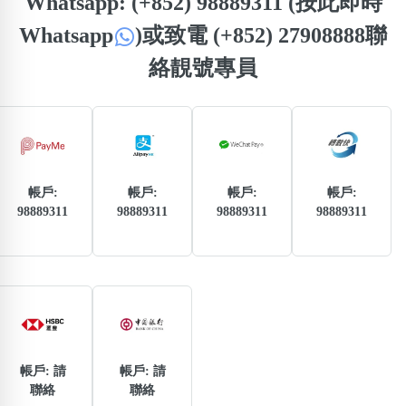
Whatsapp: (+852) 98889311 (按此即時
Whatsapp
)
或致電 (+852) 27908888聯
熱門分類
絡靚號專員
888尾
999尾
777尾
9字頭
6字頭
無4字
無5字
多8字
9888頭
二字號
三字號
全大數字
5萬以上
生天延
全吉星(全號)
搜尋
清除全部分類
帳戶:
帳戶:
帳戶:
帳戶:
98889311
98889311
98889311
98889311
高級分類
i
幸運號分類
風水號分類
帳戶: 請
帳戶: 請
幸運分類
生天延/貴財成
聯絡
聯絡
基本分類
五行