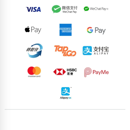
51307771
62353673
64839637
87601388
67099601