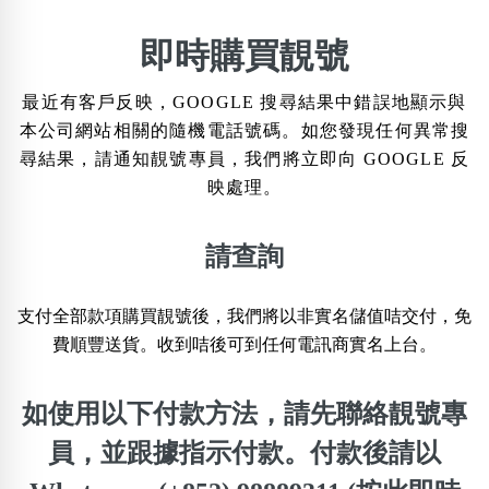
搜尋選項
×
即時購買靚號
精準位置搜尋
最近有客戶反映，GOOGLE 搜尋結果中錯誤地顯示與
位置:
本公司網站相關的隨機電話號碼。如您發現任何異常搜
一
二
三
四
五
六
七
八
尋結果，請通知靚號專員，我們將立即向 GOOGLE 反
映處理。
搜尋
清除全部分類
請查詢
支付全部款項購買靚號後，我們將以非實名儲值咭交付，免
不包含數字
費順豐送貨。收到咭後可到任何電訊商實名上台。
無0
無1
無2
無3
無4
無5
無6
無7
無8
無9
如使用以下付款方法，請先聯絡靚號專
搜尋
員，並跟據指示付款。付款後請以
清除全部分類