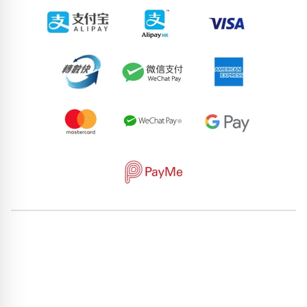
62171538
92670003
55173999
57166927
81552040
59826079
84413468
50504459
64814986
76376713
pricebook-featured-feng-shui-number
pricebook-starting-
digit-3