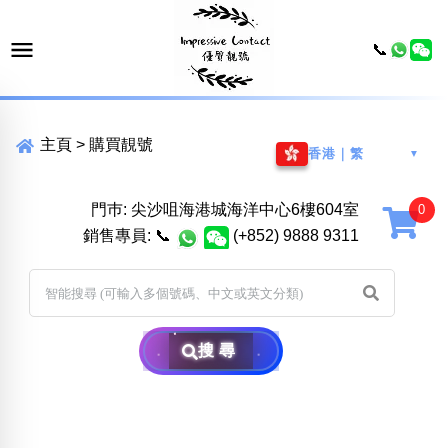
📞
主頁
>
購買靚號
香港｜繁
▼
門巿: 尖沙咀海港城海洋中心6樓604室
銷售專員:
📞
(+852) 9888 9311
搜尋