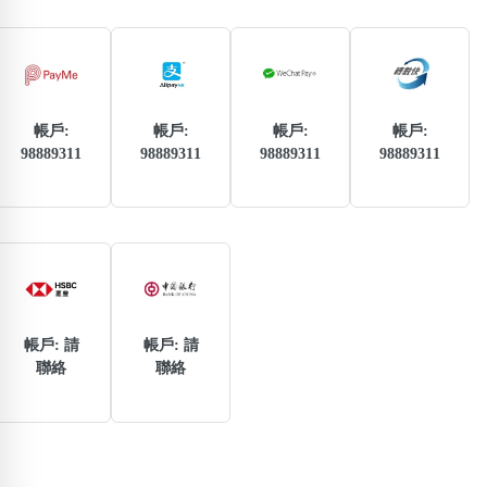
熱門分類
888尾
999尾
777尾
9字頭
6字頭
無4字
無5字
多8字
9888頭
二字號
三字號
全大數字
5萬以上
生天延
全吉星(全號)
帳戶:
帳戶:
帳戶:
帳戶:
搜尋
98889311
98889311
98889311
98889311
清除全部分類
高級分類
i
帳戶: 請
帳戶: 請
聯絡
聯絡
幸運號分類
風水號分類
幸運分類
生天延/貴財成
基本分類
五行
位置分類
易經六四卦象