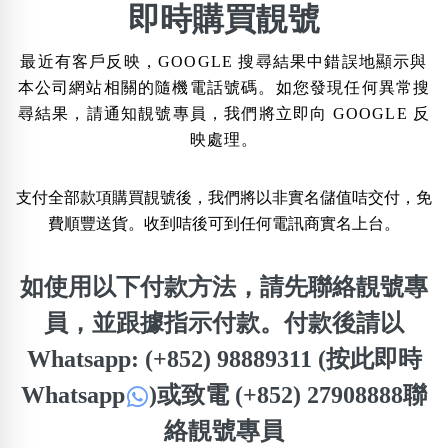
×
即時購買靚號
精準位置搜尋
最近有客戶反映，GOOGLE 搜尋結果中錯誤地顯示與
位置:
本公司網站相關的隨機電話號碼。如您發現任何異常搜
一
二
三
四
五
六
七
八
尋結果，請通知靚號專員，我們將立即向 GOOGLE 反
映處理。
搜尋
清除全部分類
支付全部款項購買靚號後，我們將以非實名儲值咭交付，免
費順豐送貨。收到咭後可到任何電訊商實名上台。
不包含數字
如使用以下付款方法，請先聯絡靚號專
無0
無1
無2
無3
無4
無5
無6
無7
無8
無9
員，並跟據指示付款。付款後請以
Whatsapp: (+852) 98889311 (按此即時
搜尋
清除全部分類
Whatsapp
)
或致電 (+852) 27908888聯
絡靚號專員