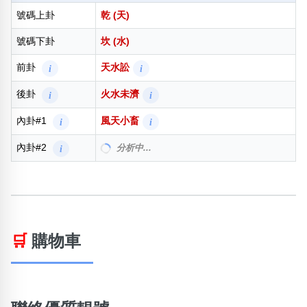
號碼上卦
乾 (天)
號碼下卦
坎 (水)
前卦
天水訟
i
i
後卦
火水未濟
i
i
內卦#1
風天小畜
i
i
內卦#2
風火家人
i
i
🛒
購物車