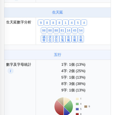
包含數字
次數分類
生天延
生日分類
生天延數字分析
9
8
8
8
1
4
5
4
搜尋
清除全部分類
98
88
88
81
14
45
54
禍
伏
伏
五
生
生
生
害
位
位
鬼
氣
氣
氣
五行
數字及字母統計
1字: 1個 (13%)
i
4字: 2個 (25%)
5字: 1個 (13%)
8字: 3個 (38%)
9字: 1個 (13%)