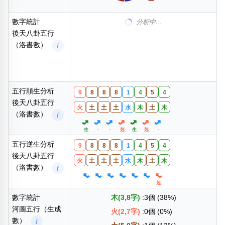
數字統計
分析中...
後天八卦五行
（洛書數）
i
五行順生分析
9
8
8
8
1
4
5
4
後天八卦五行
火
土
土
土
水
木
土
木
（洛書數）
i
生
-
-
剋
生
剋
-
五行逆生分析
9
8
8
8
1
4
5
4
後天八卦五行
火
土
土
土
水
木
土
木
（洛書數）
i
-
-
-
-
-
-
剋
數字統計
木(3,8字)
:3個 (38%)
河圖五行（生成
火(2,7字)
:0個 (0%)
數）
i