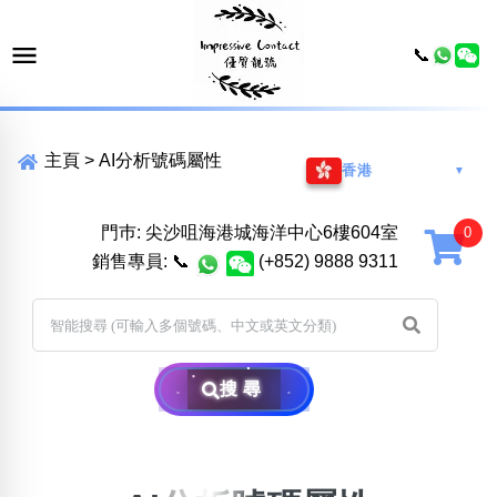
📞
主頁
>
AI分析號碼屬性
香港
▼
門巿: 尖沙咀海港城海洋中心6樓604室
銷售專員:
📞
(+852) 9888 9311
搜尋