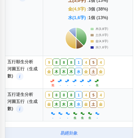
土(5,0字)
:1個 (13%)
金(4,9字)
:3個 (38%)
水(1,6字)
:1個 (13%)
五行順生分析
9
8
8
8
1
4
5
4
河圖五行（生成
金
木
木
木
水
金
土
金
數)
i
剋
-
-
-
-
-
生
五行逆生分析
9
8
8
8
1
4
5
4
河圖五行（生成
金
木
木
木
水
金
土
金
數)
i
-
-
-
生
生
生
-
易經卦象