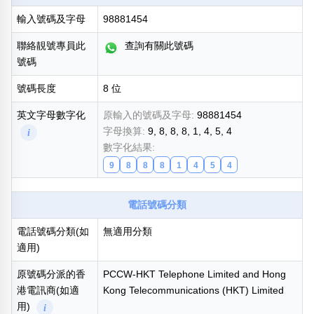
輸入號碼及字母
98881454
熱門分類
888尾
999尾
777尾
9字頭
6字頭
無4字
聯絡靚號專員此
查詢有關此號碼
無5字
多8字
9888頭
二字號
三字號
號碼
全大數字
5萬以上
生天延
全吉星(全號)
號碼長度
8 位
搜尋
清除全部分類
英文字母數字化
原輸入的號碼及字母:
98881454
字母換算:
9, 8, 8, 8, 1, 4, 5, 4
i
數字化結果:
9
8
8
8
1
4
5
4
高級分類
i
電話號碼分類
電話號碼分類(如
無適用分類
適用)
幸運號分類
風水號分類
幸運分類
生天延/貴財成
原號碼分派的香
PCCW-HKT Telephone Limited and Hong
基本分類
五行
港電訊商(如適
Kong Telecommunications (HKT) Limited
位置分類
易經六四卦象
用)
i