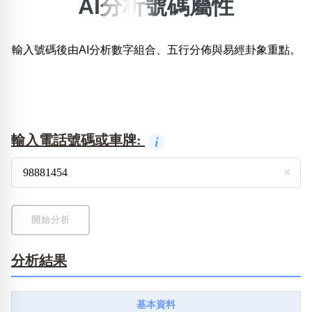
AI分析號碼屬性
×
精準位置搜尋
輸入號碼後由AI分析數字組合、五行分佈與易經卦象重點。
位置:
一
二
三
四
五
六
七
八
搜尋
清除全部分類
輸入電話號碼或車牌:
i
×
不包含數字
無0
無1
無2
無3
無4
無5
無6
無7
無8
無9
開始分析
分析結果
搜尋
清除全部分類
基本資料