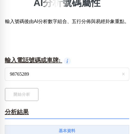
AI分析號碼屬性
×
精準位置搜尋
輸入號碼後由AI分析數字組合、五行分佈與易經卦象重點。
位置:
一
二
三
四
五
六
七
八
搜尋
清除全部分類
輸入電話號碼或車牌:
i
×
不包含數字
無0
無1
無2
無3
無4
無5
無6
無7
無8
無9
開始分析
分析結果
搜尋
清除全部分類
基本資料