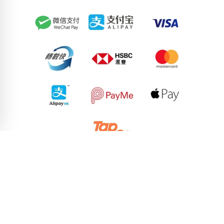
50397115
83733632
55067871
88084536
92390088
73588136
58214651
54513417
75600329
98786847
pricebook-ending-666
pricebook-mixed-666