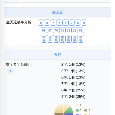
包含數字
次數分類
生天延
生日分類
生天延數字分析
9
8
7
6
5
2
8
9
搜尋
清除全部分類
98
87
76
65
52
28
89
禍
延
生
生
生
生
禍
害
年
氣
氣
氣
氣
害
五行
數字及字母統計
2字: 1個 (13%)
i
5字: 1個 (13%)
6字: 1個 (13%)
7字: 1個 (13%)
8字: 2個 (25%)
9字: 2個 (25%)