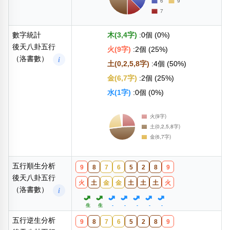
數字統計
木(3,4字)
:0個 (0%)
後天八卦五行
火(9字)
:2個 (25%)
（洛書數）
i
土(0,2,5,8字)
:4個 (50%)
金(6,7字)
:2個 (25%)
水(1字)
:0個 (0%)
五行順生分析
9
8
7
6
5
2
8
9
後天八卦五行
火
土
金
金
土
土
土
火
（洛書數）
i
生
生
-
-
-
-
-
五行逆生分析
9
8
7
6
5
2
8
9