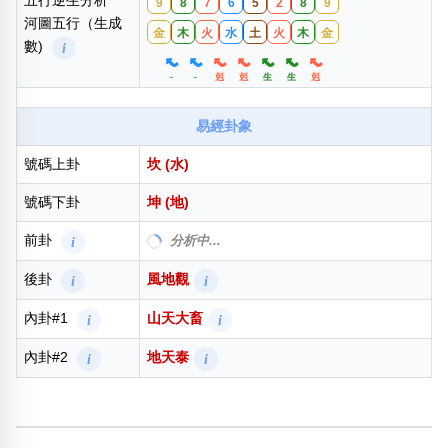
五行逆生分析
9
8
7
6
5
2
8
9
河圖五行（生成
金
木
火
水
土
火
木
金
數)
i
-
-
剋
剋
生
生
剋
易經卦象
號碼上卦
坎 (水)
號碼下卦
坤 (地)
前卦
水地比
i
i
後卦
風地觀
i
i
內卦#1
山天大畜
i
i
內卦#2
地天泰
i
i