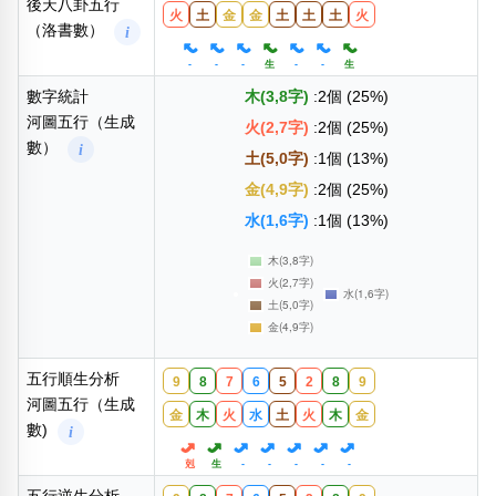
後天八卦五行
火
土
金
金
土
土
土
火
（洛書數）
i
-
-
-
生
-
-
生
數字統計
木(3,8字)
:2個 (25%)
河圖五行（生成
火(2,7字)
:2個 (25%)
數）
i
土(5,0字)
:1個 (13%)
金(4,9字)
:2個 (25%)
水(1,6字)
:1個 (13%)
五行順生分析
9
8
7
6
5
2
8
9
河圖五行（生成
金
木
火
水
土
火
木
金
數)
i
剋
生
-
-
-
-
-