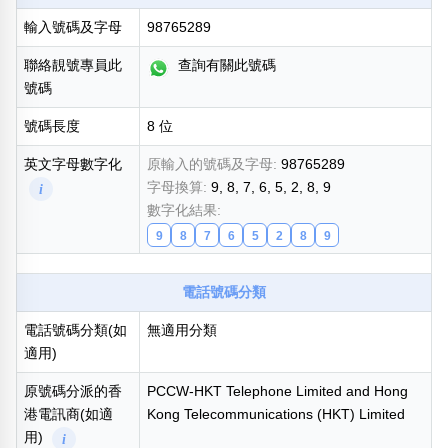
輸入號碼及字母
98765289
熱門分類
888尾
999尾
777尾
9字頭
6字頭
無4字
聯絡靚號專員此
查詢有關此號碼
無5字
多8字
9888頭
二字號
三字號
號碼
全大數字
5萬以上
生天延
全吉星(全號)
號碼長度
8 位
搜尋
清除全部分類
英文字母數字化
原輸入的號碼及字母:
98765289
字母換算:
9, 8, 7, 6, 5, 2, 8, 9
i
數字化結果:
9
8
7
6
5
2
8
9
高級分類
i
電話號碼分類
電話號碼分類(如
無適用分類
適用)
幸運號分類
風水號分類
幸運分類
生天延/貴財成
原號碼分派的香
PCCW-HKT Telephone Limited and Hong
基本分類
五行
港電訊商(如適
Kong Telecommunications (HKT) Limited
位置分類
易經六四卦象
用)
i