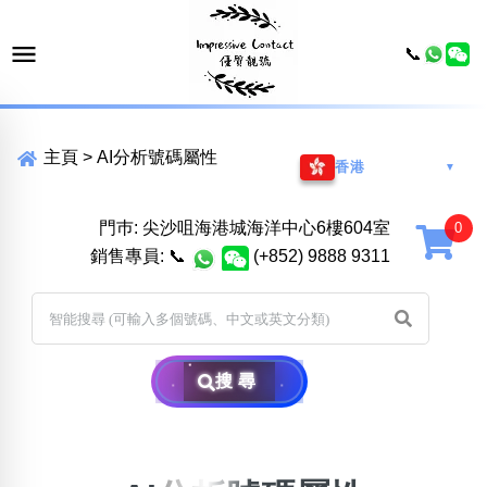
📞
主頁
>
AI分析號碼屬性
香港
▼
門巿: 尖沙咀海港城海洋中心6樓604室
銷售專員:
📞
(+852) 9888 9311
搜尋