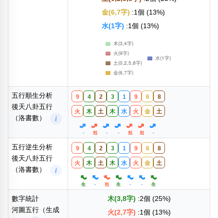
金(6,7字)
:1個 (13%)
水(1字)
:1個 (13%)
五行順生分析
9
4
2
3
1
9
6
8
後天八卦五行
火
木
土
木
水
火
金
土
（洛書數）
i
-
剋
-
-
剋
剋
-
五行逆生分析
9
4
2
3
1
9
6
8
後天八卦五行
火
木
土
木
水
火
金
土
（洛書數）
i
生
-
剋
生
-
-
生
數字統計
木(3,8字)
:2個 (25%)
河圖五行（生成
火(2,7字)
:1個 (13%)