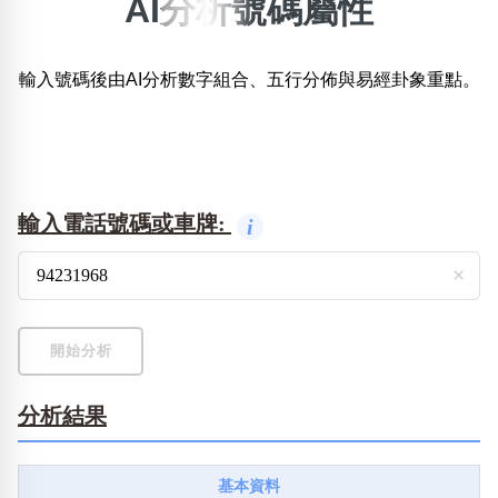
AI分析號碼屬性
×
精準位置搜尋
輸入號碼後由AI分析數字組合、五行分佈與易經卦象重點。
位置:
一
二
三
四
五
六
七
八
搜尋
清除全部分類
輸入電話號碼或車牌:
i
×
不包含數字
無0
無1
無2
無3
無4
無5
無6
無7
無8
無9
開始分析
分析結果
搜尋
清除全部分類
基本資料