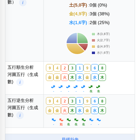
數）
i
土(5,0字)
:0個 (0%)
金(4,9字)
:3個 (38%)
水(1,6字)
:2個 (25%)
五行順生分析
9
4
2
3
1
9
6
8
河圖五行（生成
金
金
火
木
水
金
水
木
數)
i
-
-
-
-
-
生
生
五行逆生分析
9
4
2
3
1
9
6
8
河圖五行（生成
金
金
火
木
水
金
水
木
數)
i
-
剋
生
生
生
-
-
易經卦象