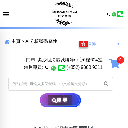
📞
主頁
>
AI分析號碼屬性
香港
▼
門巿: 尖沙咀海港城海洋中心6樓604室
銷售專員:
📞
(+852) 9888 9311
搜尋