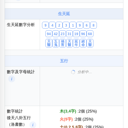
包含數字
次數分類
生天延
生日分類
生天延數字分析
9
4
2
3
1
9
6
8
搜尋
清除全部分類
94
42
23
31
19
96
68
天
五
禍
天
延
絕
天
醫
鬼
害
醫
年
命
醫
五行
數字及字母統計
分析中...
i
數字統計
木(3,4字)
:2個 (25%)
後天八卦五行
火(9字)
:2個 (25%)
（洛書數）
i
土(0,2,5,8字)
:2個 (25%)