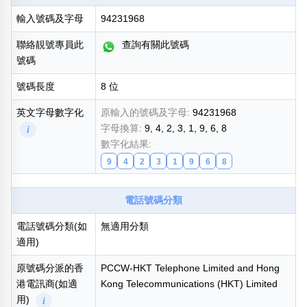
輸入號碼及字母
94231968
熱門分類
888尾
999尾
777尾
9字頭
6字頭
無4字
聯絡靚號專員此
查詢有關此號碼
無5字
多8字
9888頭
二字號
三字號
號碼
全大數字
5萬以上
生天延
全吉星(全號)
號碼長度
8 位
搜尋
清除全部分類
英文字母數字化
原輸入的號碼及字母:
94231968
字母換算:
9, 4, 2, 3, 1, 9, 6, 8
i
數字化結果:
9
4
2
3
1
9
6
8
高級分類
i
電話號碼分類
電話號碼分類(如
無適用分類
適用)
幸運號分類
風水號分類
幸運分類
生天延/貴財成
原號碼分派的香
PCCW-HKT Telephone Limited and Hong
基本分類
五行
港電訊商(如適
Kong Telecommunications (HKT) Limited
位置分類
易經六四卦象
用)
i