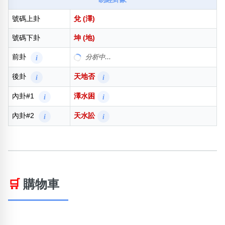
號碼上卦
兌 (澤)
號碼下卦
坤 (地)
前卦
分析中...
i
後卦
天地否
i
i
內卦#1
澤水困
i
i
內卦#2
天水訟
i
i
🛒
購物車