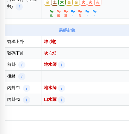
金
土
木
金
金
火
火
火
數)
i
生
剋
剋
-
剋
-
-
易經卦象
號碼上卦
坤 (地)
號碼下卦
坎 (水)
前卦
地水師
i
i
後卦
雷水解
i
i
內卦#1
地水師
i
i
內卦#2
山水蒙
i
i