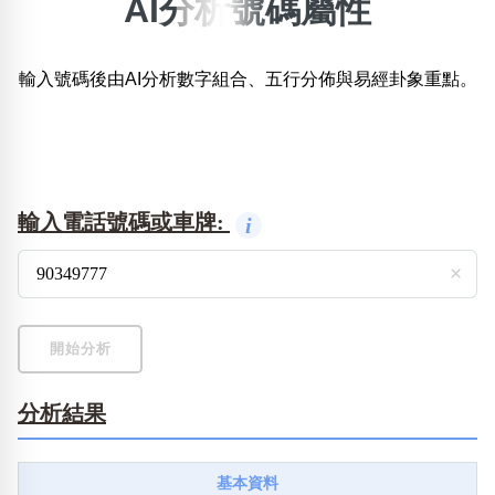
AI分析號碼屬性
×
精準位置搜尋
輸入號碼後由AI分析數字組合、五行分佈與易經卦象重點。
位置:
一
二
三
四
五
六
七
八
搜尋
清除全部分類
輸入電話號碼或車牌:
i
×
不包含數字
無0
無1
無2
無3
無4
無5
無6
無7
無8
無9
開始分析
分析結果
搜尋
清除全部分類
基本資料