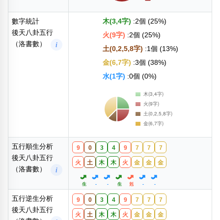
數字統計
木(3,4字)
:2個 (25%)
後天八卦五行
火(9字)
:2個 (25%)
（洛書數）
i
土(0,2,5,8字)
:1個 (13%)
金(6,7字)
:3個 (38%)
水(1字)
:0個 (0%)
五行順生分析
9
0
3
4
9
7
7
7
後天八卦五行
火
土
木
木
火
金
金
金
（洛書數）
i
生
-
-
生
剋
-
-
五行逆生分析
9
0
3
4
9
7
7
7
後天八卦五行
火
土
木
木
火
金
金
金