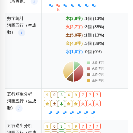
（洛書數）
i
-
剋
-
-
-
-
-
數字統計
木(3,8字)
:1個 (13%)
河圖五行（生成
火(2,7字)
:3個 (38%)
數）
i
土(5,0字)
:1個 (13%)
金(4,9字)
:3個 (38%)
水(1,6字)
:0個 (0%)
五行順生分析
9
0
3
4
9
7
7
7
河圖五行（生成
金
土
木
金
金
火
火
火
數)
i
-
-
-
-
-
-
-
五行逆生分析
9
0
3
4
9
7
7
7
河圖五行（生成