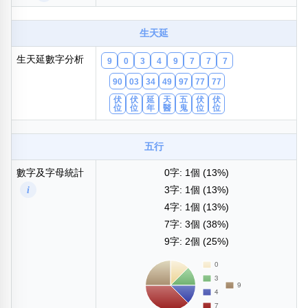
包含數字
次數分類
生天延
生日分類
生天延數字分析
9
0
3
4
9
7
7
7
搜尋
清除全部分類
90
03
34
49
97
77
77
伏
伏
延
天
五
伏
伏
位
位
年
醫
鬼
位
位
五行
數字及字母統計
0字: 1個 (13%)
i
3字: 1個 (13%)
4字: 1個 (13%)
7字: 3個 (38%)
9字: 2個 (25%)