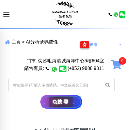
📞
主頁
>
AI分析號碼屬性
香港
▼
門巿: 尖沙咀海港城海洋中心6樓604室
銷售專員:
📞
(+852) 9888 9311
搜尋