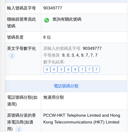
輸入號碼及字母
90349777
熱門分類
888尾
999尾
777尾
9字頭
6字頭
無4字
聯絡靚號專員此
查詢有關此號碼
無5字
多8字
9888頭
二字號
三字號
號碼
全大數字
5萬以上
生天延
全吉星(全號)
號碼長度
8 位
搜尋
清除全部分類
英文字母數字化
原輸入的號碼及字母:
90349777
字母換算:
9, 0, 3, 4, 9, 7, 7, 7
i
數字化結果:
9
0
3
4
9
7
7
7
高級分類
i
電話號碼分類
電話號碼分類(如
無適用分類
適用)
幸運號分類
風水號分類
幸運分類
生天延/貴財成
原號碼分派的香
PCCW-HKT Telephone Limited and Hong
基本分類
五行
港電訊商(如適
Kong Telecommunications (HKT) Limited
位置分類
易經六四卦象
用)
i