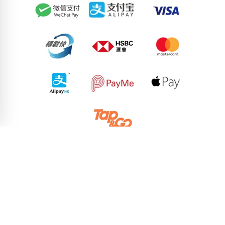
50397115
83733632
55067871
88084536
92390088
73588136
58214651
54513417
75600329
98786847
pricebook-ending-666
pricebook-mixed-666