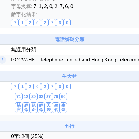
字母換算:
7, 1, 2, 0, 2, 7, 6, 0
數字化結果:
7
1
2
0
2
7
6
0
電話號碼分類
無適用分類
PCCW-HKT Telephone Limited and Hong Kong Telecommu
i
風水號分類
生天延
生天延/貴財成
7
1
2
0
2
7
6
0
五行
易經六四卦象
71
12
20
02
27
76
60
禍
絕
絕
絕
天
生
生
害
命
命
命
醫
氣
氣
五行
0字: 2個 (25%)