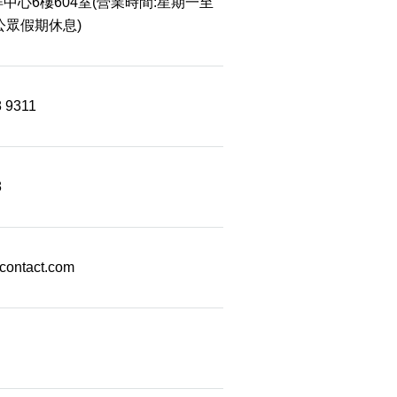
中心6樓604室(營業時間:星期一至
 公眾假期休息)
8 9311
8
econtact.com