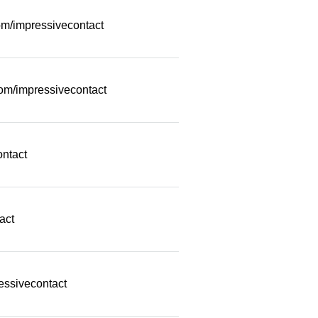
m/impressivecontact
com/impressivecontact
ontact
act