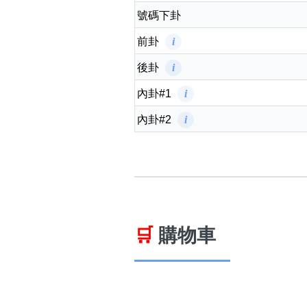
號碼上卦
號碼下卦
前卦
i
後卦
i
內卦#1
i
內卦#2
i
🛒
購物車