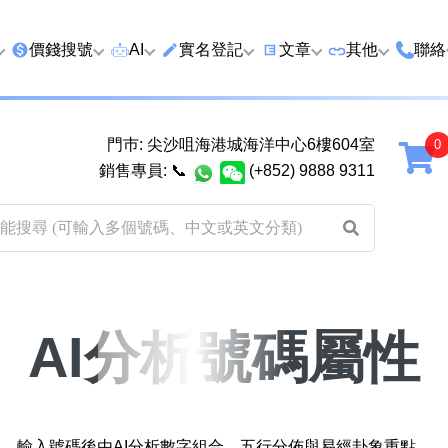
價錢搜號
AI
實名登記
文章
‍其他
聯絡
特價號
AI搜號
實名登記(全部電訊商)
購買靚號流程
優質車牌
香港
門巿: 尖沙咀海港城海洋中心6樓604室
延年
2千以下
AI分析號碼屬性
查詢儲值咭有效期
教你點揀靚號教學
優質域名
廣州
銷售專員:
📞
(+852) 9888 9311
2千至5千元
AI分析出生時辰
換電話號碼前必做的五件
月費和儲值咭
馬來
5千至1萬元
AI 靚號估價系統
一機雙Whatsapp教學
其他業務
以上
1萬至2萬元
計算八字和電話號碼五行屬
Whatsapp 無痛轉移新號
買號流程及條
性
教學
2萬至5萬元
關於我們
AI分析號碼屬性
靚號估價遊戲
微信Wechat 無痛轉移新
超級VIP號
碼教學
易經六十四卦
不加聯絡人發WhatsApp
八
黃大仙靈籤
學 2026
輸入號碼後由AI分析數字組合、五行分佈與易經卦象重點。