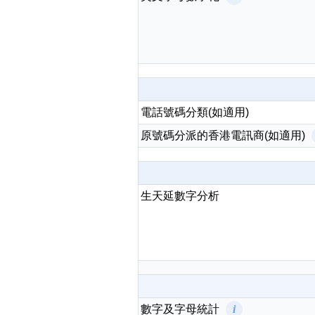
高級分類
i
電話號碼分類(如適用)
原號碼分派的香港電訊商(如適用)
幸運號分類
幸運分類
生天延數字分析
基本分類
位置分類
包含數字
次數分類
生日分類
數字及字母統計
i