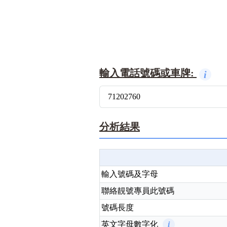
14689號
多8號
精選風水號
二字號
自選生天延教學
三字號
風水師傅推介
鴛鴦刀
輸入電話號碼或車牌:
i
不包含數字
全部風水號分類 (200
9888頭
無0
無1
無2
無3
無4
無5
無6
無7
無8
無9
對聯號
分析結果
ABAB尾
夫佬尾
順蛇尾
輸入號碼及字母
熱門分類
聯絡靚號專員此號碼
2字頭固
888尾
999尾
777尾
9字頭
號碼長度
全吉星(全號)
全部幸運號
英文字母數字化
i