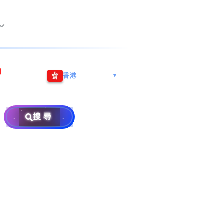
尖沙咀海港城
Whatsapp/微信: (852) 9888
香港
▼
巿南沙區
9311
地址: 广州市南沙区南沙街
事
計劃
西亞雪蘭莪
查詢熱線: 2790 8888
广生路19号4楼
攜號轉台儲值年咭25元起
地址: 6-3-2, Jalan Setia
搜尋
地址: 尖沙咀海港城海洋中
Prima E U13/E, Setia
攜號轉台月費計劃58元起
免費寄賣
心6樓604室(營業時間:星期
Alam, 40170 Shah Alam,
碼
款
一至五, 上午10至下午6時,
Selangor, Malaysia
申請成為商業合作伙伴
買號流程及條款
公眾假期休息)
×
銷售條款及條件
號
私隱政策聲明
教