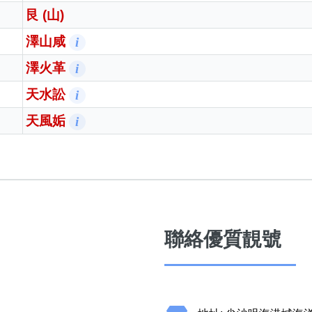
易經卦象
兌 (澤)
艮 (山)
澤山咸
i
澤火革
i
天水訟
i
天風姤
i
聯絡優質靚號