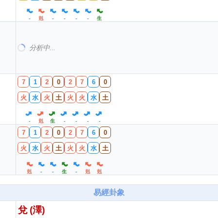
-
剋
-
-
-
-
生
木(3,8字)
:0個 (0%)
火(2,7字)
:4個 (50%)
土(5,0字)
:2個 (25%)
金(4,9字)
:0個 (0%)
水(1,6字)
:2個 (25%)
7
1
2
0
2
7
6
0
火
水
火
土
火
火
水
土
-
剋
生
-
-
-
-
7
1
2
0
2
7
6
0
火
水
火
土
火
火
水
土
剋
-
-
生
-
剋
剋