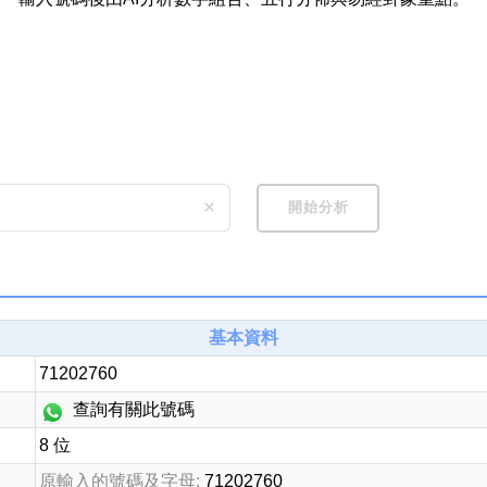
如何用易經計算電話號碼
如何計算生命靈數電話號
常見問題
教學文章
+)
×
開始分析
靚號推介
潮文共賞
靚號短片
基本資料
全部文章分類
71202760
查詢有關此號碼
網
6字頭
無4字
無5字
多8字
9888頭
二字號
三字號
全
8 位
分類(100+)
原輸入的號碼及字母:
71202760