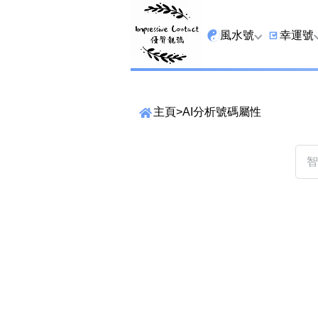
風水號
幸運號
全吉星
9字頭
主頁
>
AI分析號碼屬性
最高能量生氣 天醫 
6字頭
生天延
三條尾
貴財成
四條尾
1349號
五條尾
13459號
888尾
2678號
999尾
精準位置搜尋
25678號
666尾
位置:
一
二
三
四
五
六
七