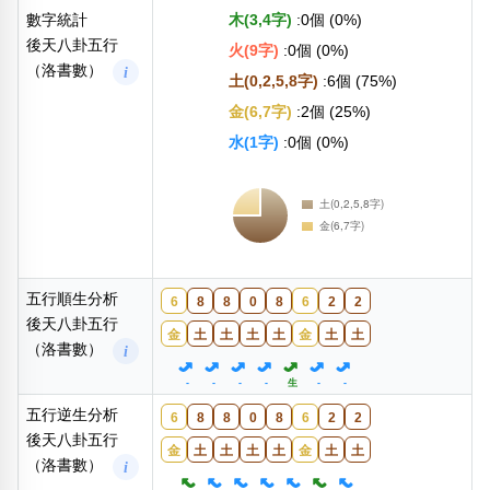
數字統計
木(3,4字)
:0個 (0%)
後天八卦五行
火(9字)
:0個 (0%)
（洛書數）
i
土(0,2,5,8字)
:6個 (75%)
金(6,7字)
:2個 (25%)
水(1字)
:0個 (0%)
五行順生分析
6
8
8
0
8
6
2
2
後天八卦五行
金
土
土
土
土
金
土
土
（洛書數）
i
-
-
-
-
生
-
-
五行逆生分析
6
8
8
0
8
6
2
2
後天八卦五行
金
土
土
土
土
金
土
土
（洛書數）
i