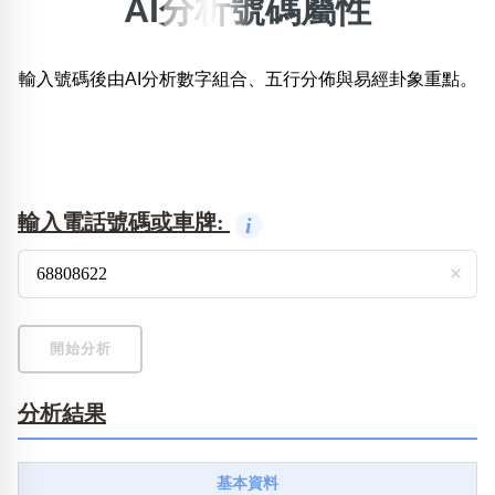
AI分析號碼屬性
×
精準位置搜尋
輸入號碼後由AI分析數字組合、五行分佈與易經卦象重點。
位置:
一
二
三
四
五
六
七
八
搜尋
清除全部分類
輸入電話號碼或車牌:
i
×
不包含數字
無0
無1
無2
無3
無4
無5
無6
無7
無8
無9
開始分析
分析結果
搜尋
清除全部分類
基本資料