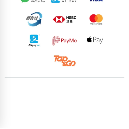
50397115
83733632
55067871
88084536
92390088
73588136
58214651
54513417
75600329
98786847
pricebook-ending-666
pricebook-mixed-666