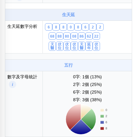
包含數字
次數分類
生天延
生日分類
生天延數字分析
6
8
8
0
8
6
2
2
搜尋
清除全部分類
68
88
80
08
86
62
22
天
伏
伏
伏
天
延
伏
醫
位
位
位
醫
年
位
五行
數字及字母統計
0字: 1個 (13%)
i
2字: 2個 (25%)
6字: 2個 (25%)
8字: 3個 (38%)