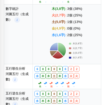
生
-
-
-
-
生
-
數字統計
木(3,8字)
:3個 (38%)
河圖五行（生成
火(2,7字)
:2個 (25%)
數）
i
土(5,0字)
:1個 (13%)
金(4,9字)
:0個 (0%)
水(1,6字)
:2個 (25%)
五行順生分析
6
8
8
0
8
6
2
2
河圖五行（生成
水
木
木
土
木
水
火
火
數)
i
生
-
剋
-
-
剋
-
五行逆生分析
6
8
8
0
8
6
2
2
河圖五行（生成
水
木
木
土
木
水
火
火
數)
i