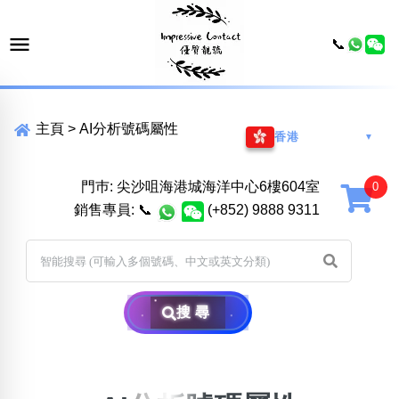
📞
主頁
>
AI分析號碼屬性
香港
▼
門巿: 尖沙咀海港城海洋中心6樓604室
銷售專員:
📞
(+852) 9888 9311
搜尋