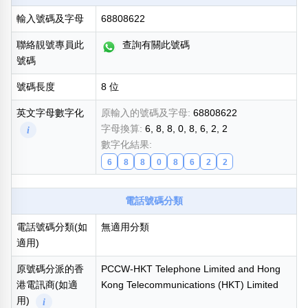
輸入號碼及字母
68808622
熱門分類
888尾
999尾
777尾
9字頭
6字頭
無4字
聯絡靚號專員此
查詢有關此號碼
無5字
多8字
9888頭
二字號
三字號
號碼
全大數字
5萬以上
生天延
全吉星(全號)
號碼長度
8 位
搜尋
清除全部分類
英文字母數字化
原輸入的號碼及字母:
68808622
字母換算:
6, 8, 8, 0, 8, 6, 2, 2
i
數字化結果:
6
8
8
0
8
6
2
2
高級分類
i
電話號碼分類
電話號碼分類(如
無適用分類
適用)
幸運號分類
風水號分類
幸運分類
生天延/貴財成
原號碼分派的香
PCCW-HKT Telephone Limited and Hong
基本分類
五行
港電訊商(如適
Kong Telecommunications (HKT) Limited
位置分類
易經六四卦象
用)
i