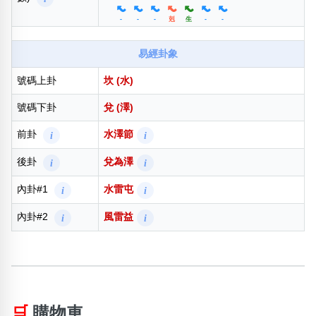
-
-
-
剋
生
-
-
易經卦象
號碼上卦
坎 (水)
號碼下卦
兌 (澤)
前卦
水澤節
i
i
後卦
兌為澤
i
i
內卦#1
水雷屯
i
i
內卦#2
風雷益
i
i
🛒
購物車