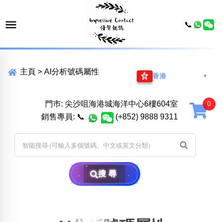
📞
主頁
>
AI分析號碼屬性
香港
▼
門巿: 尖沙咀海港城海洋中心6樓604室
銷售專員:
📞
(+852) 9888 9311
搜尋