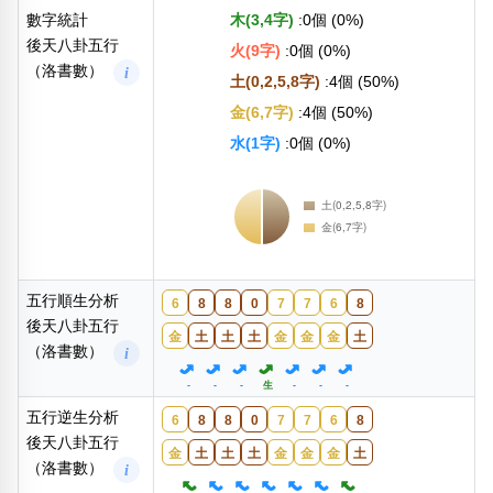
數字統計
木(3,4字)
:0個 (0%)
後天八卦五行
火(9字)
:0個 (0%)
（洛書數）
i
土(0,2,5,8字)
:4個 (50%)
金(6,7字)
:4個 (50%)
水(1字)
:0個 (0%)
五行順生分析
6
8
8
0
7
7
6
8
後天八卦五行
金
土
土
土
金
金
金
土
（洛書數）
i
-
-
-
生
-
-
-
五行逆生分析
6
8
8
0
7
7
6
8
後天八卦五行
金
土
土
土
金
金
金
土
（洛書數）
i