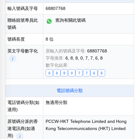
輸入號碼及字母
68807768
熱門分類
888尾
999尾
777尾
9字頭
6字頭
無4字
聯絡靚號專員此
查詢有關此號碼
無5字
多8字
9888頭
二字號
三字號
號碼
全大數字
5萬以上
生天延
全吉星(全號)
號碼長度
8 位
搜尋
清除全部分類
英文字母數字化
原輸入的號碼及字母:
68807768
字母換算:
6, 8, 8, 0, 7, 7, 6, 8
i
數字化結果:
6
8
8
0
7
7
6
8
高級分類
i
電話號碼分類
電話號碼分類(如
無適用分類
適用)
幸運號分類
風水號分類
幸運分類
生天延/貴財成
原號碼分派的香
PCCW-HKT Telephone Limited and Hong
基本分類
五行
港電訊商(如適
Kong Telecommunications (HKT) Limited
位置分類
易經六四卦象
用)
i