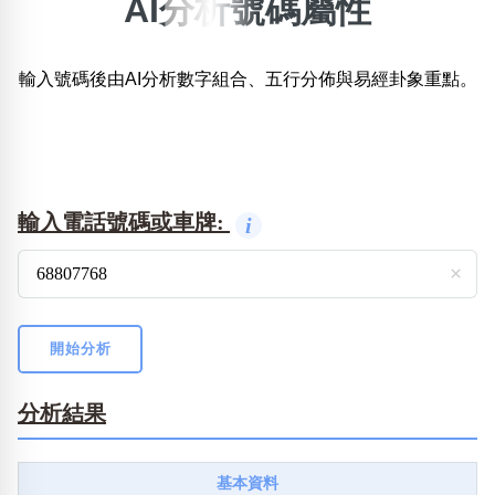
AI分析號碼屬性
×
精準位置搜尋
輸入號碼後由AI分析數字組合、五行分佈與易經卦象重點。
位置:
一
二
三
四
五
六
七
八
搜尋
清除全部分類
輸入電話號碼或車牌:
i
×
不包含數字
無0
無1
無2
無3
無4
無5
無6
無7
無8
無9
開始分析
分析結果
搜尋
清除全部分類
基本資料