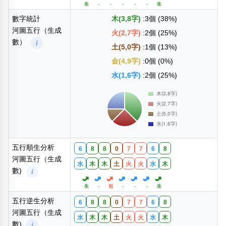
生
-
-
-
-
-
生
數字統計
木(3,8字)
:3個 (38%)
河圖五行（生成
火(2,7字)
:2個 (25%)
數）
i
土(5,0字)
:1個 (13%)
金(4,9字)
:0個 (0%)
水(1,6字)
:2個 (25%)
五行順生分析
6
8
8
0
7
7
6
8
河圖五行（生成
水
木
木
土
火
火
水
木
數)
i
生
-
剋
-
-
-
生
五行逆生分析
6
8
8
0
7
7
6
8
河圖五行（生成
水
木
木
土
火
火
水
木
數)
i