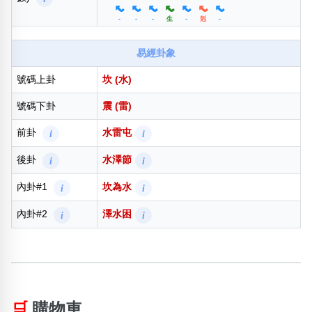
-
-
-
生
-
剋
-
易經卦象
號碼上卦
坎 (水)
號碼下卦
震 (雷)
前卦
水雷屯
i
i
後卦
水澤節
i
i
內卦#1
坎為水
i
i
內卦#2
澤水困
i
i
🛒
購物車