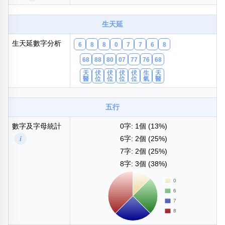
包含數字
次數分類
生天延
生日分類
生天延數字分析
6
8
8
0
7
7
6
8
搜尋
清除全部分類
68
88
80
07
77
76
68
天
伏
伏
伏
伏
生
天
醫
位
位
位
位
氣
醫
五行
數字及字母統計
0字: 1個 (13%)
i
6字: 2個 (25%)
7字: 2個 (25%)
8字: 3個 (38%)