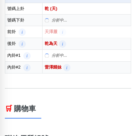
號碼上卦
乾 (天)
號碼下卦
分析中...
前卦
天澤履
i
i
後卦
乾為天
i
i
內卦#1
分析中...
i
內卦#2
雷澤歸妹
i
i
🛒
購物車