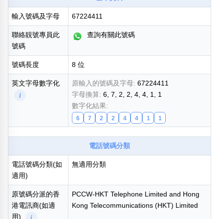
熱門分類
輸入號碼及字母
67224411
888尾
999尾
777尾
9字頭
6字頭
無4字
聯絡靚號專員此
查詢有關此號碼
無5字
多8字
9888頭
二字號
三字號
號碼
全大數字
5萬以上
生天延
全吉星(全號)
號碼長度
8 位
搜尋
清除全部分類
英文字母數字化
原輸入的號碼及字母:
67224411
字母換算:
6, 7, 2, 2, 4, 4, 1, 1
i
數字化結果:
6
7
2
2
4
4
1
1
高級分類
i
電話號碼分類
電話號碼分類(如
無適用分類
幸運號分類
風水號分類
適用)
幸運分類
生天延/貴財成
原號碼分派的香
PCCW-HKT Telephone Limited and Hong
基本分類
五行
港電訊商(如適
Kong Telecommunications (HKT) Limited
位置分類
易經六四卦象
用)
i