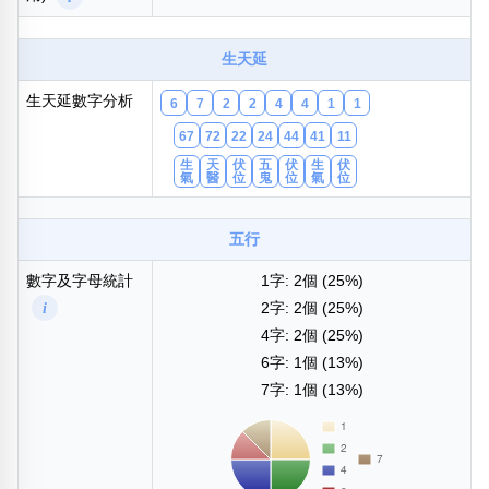
包含數字
次數分類
生天延
生日分類
生天延數字分析
搜尋
6
7
2
2
4
4
1
1
清除全部分類
67
72
22
24
44
41
11
生
天
伏
五
伏
生
伏
氣
醫
位
鬼
位
氣
位
五行
數字及字母統計
1字: 2個 (25%)
i
2字: 2個 (25%)
4字: 2個 (25%)
6字: 1個 (13%)
7字: 1個 (13%)