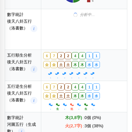
數字統計
分析中...
後天八卦五行
（洛書數）
i
五行順生分析
6
7
2
2
4
4
1
1
後天八卦五行
金
金
土
土
木
木
水
水
（洛書數）
i
-
-
-
-
-
-
-
五行逆生分析
6
7
2
2
4
4
1
1
後天八卦五行
金
金
土
土
木
木
水
水
（洛書數）
i
-
生
-
剋
-
生
-
數字統計
木(3,8字)
:0個 (0%)
河圖五行（生成
火(2,7字)
:3個 (38%)
數）
i