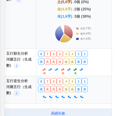
土(5,0字)
:0個 (0%)
金(4,9字)
:2個 (25%)
水(1,6字)
:3個 (38%)
五行順生分析
6
7
2
2
4
4
1
1
河圖五行（生成
水
火
火
火
金
金
水
水
數)
i
剋
-
-
剋
-
生
-
五行逆生分析
6
7
2
2
4
4
1
1
河圖五行（生成
水
火
火
火
金
金
水
水
數)
i
-
-
-
-
-
-
-
易經卦象