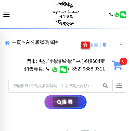
📞
主頁
>
AI分析號碼屬性
香港｜繁
▼
門巿: 尖沙咀海港城海洋中心6樓604室
銷售專員:
📞
(+852) 9888 9311
搜尋