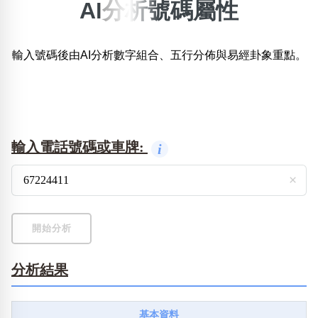
AI分析號碼屬性
搜尋選項
×
精準位置搜尋
輸入號碼後由AI分析數字組合、五行分佈與易經卦象重點。
位置:
一
二
三
四
五
六
七
八
搜尋
清除全部分類
輸入電話號碼或車牌:
i
×
不包含數字
無0
無1
無2
無3
無4
無5
無6
無7
無8
無9
開始分析
分析結果
搜尋
清除全部分類
基本資料