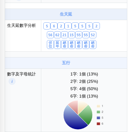
包含數字
次數分類
生天延
生日分類
生天延數字分析
5
6
2
1
5
5
5
2
搜尋
清除全部分類
56
62
21
15
55
55
52
伏
延
絕
絕
絕
絕
絕
位
年
命
命
命
命
命
五行
數字及字母統計
1字: 1個 (13%)
i
2字: 2個 (25%)
5字: 4個 (50%)
6字: 1個 (13%)