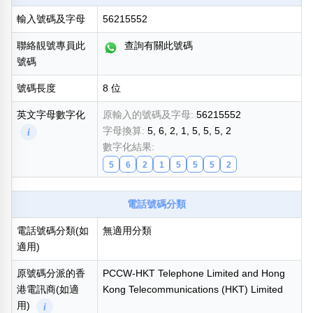
輸入號碼及字母
56215552
熱門分類
888尾
999尾
777尾
9字頭
6字頭
無4字
聯絡靚號專員此
查詢有關此號碼
無5字
多8字
9888頭
二字號
三字號
號碼
全大數字
5萬以上
生天延
全吉星(全號)
號碼長度
8 位
搜尋
清除全部分類
英文字母數字化
原輸入的號碼及字母:
56215552
字母換算:
5, 6, 2, 1, 5, 5, 5, 2
i
數字化結果:
5
6
2
1
5
5
5
2
高級分類
i
電話號碼分類
電話號碼分類(如
無適用分類
適用)
幸運號分類
風水號分類
幸運分類
生天延/貴財成
原號碼分派的香
PCCW-HKT Telephone Limited and Hong
基本分類
五行
港電訊商(如適
Kong Telecommunications (HKT) Limited
位置分類
易經六四卦象
用)
i