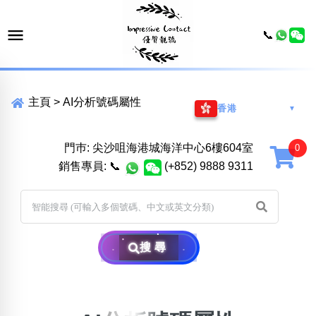
📞
主頁
>
AI分析號碼屬性
香港
▼
門巿: 尖沙咀海港城海洋中心6樓604室
銷售專員:
📞
(+852) 9888 9311
搜尋