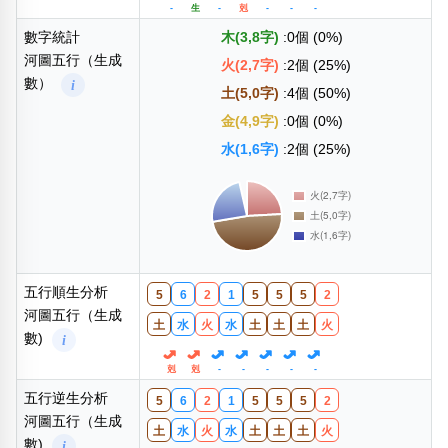
-
生
-
剋
-
-
-
數字統計
木(3,8字)
:0個 (0%)
河圖五行（生成
火(2,7字)
:2個 (25%)
數）
i
土(5,0字)
:4個 (50%)
金(4,9字)
:0個 (0%)
水(1,6字)
:2個 (25%)
五行順生分析
5
6
2
1
5
5
5
2
河圖五行（生成
土
水
火
水
土
土
土
火
數)
i
剋
剋
-
-
-
-
-
五行逆生分析
5
6
2
1
5
5
5
2
河圖五行（生成
土
水
火
水
土
土
土
火
數)
i