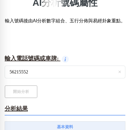
AI分析號碼屬性
×
精準位置搜尋
輸入號碼後由AI分析數字組合、五行分佈與易經卦象重點。
位置:
一
二
三
四
五
六
七
八
搜尋
清除全部分類
輸入電話號碼或車牌:
i
×
不包含數字
無0
無1
無2
無3
無4
無5
無6
無7
無8
無9
開始分析
分析結果
搜尋
清除全部分類
基本資料