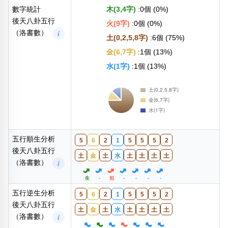
數字統計
木(3,4字)
:0個 (0%)
後天八卦五行
火(9字)
:0個 (0%)
（洛書數）
i
土(0,2,5,8字)
:6個 (75%)
金(6,7字)
:1個 (13%)
水(1字)
:1個 (13%)
五行順生分析
5
6
2
1
5
5
5
2
後天八卦五行
土
金
土
水
土
土
土
土
（洛書數）
i
生
-
剋
-
-
-
-
五行逆生分析
5
6
2
1
5
5
5
2
後天八卦五行
土
金
土
水
土
土
土
土
（洛書數）
i