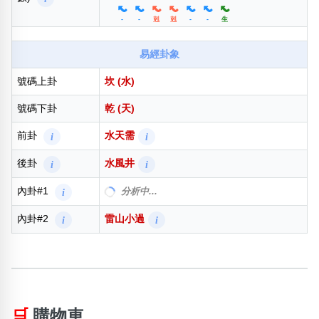
-
-
剋
剋
-
-
生
易經卦象
號碼上卦
坎 (水)
號碼下卦
乾 (天)
前卦
水天需
i
i
後卦
水風井
i
i
內卦#1
澤山咸
i
i
內卦#2
雷山小過
i
i
🛒
購物車