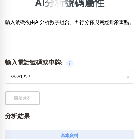
AI分析號碼屬性
×
精準位置搜尋
輸入號碼後由AI分析數字組合、五行分佈與易經卦象重點。
位置:
一
二
三
四
五
六
七
八
搜尋
清除全部分類
輸入電話號碼或車牌:
i
×
不包含數字
無0
無1
無2
無3
無4
無5
無6
無7
無8
無9
開始分析
分析結果
搜尋
清除全部分類
基本資料