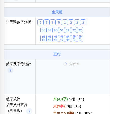
包含數字
次數分類
生天延
生日分類
生天延數字分析
5
5
8
5
1
2
2
2
搜尋
清除全部分類
55
58
85
51
12
22
22
伏
伏
伏
伏
絕
伏
伏
位
位
位
位
命
位
位
五行
數字及字母統計
1字: 1個 (13%)
i
2字: 3個 (38%)
5字: 3個 (38%)
8字: 1個 (13%)