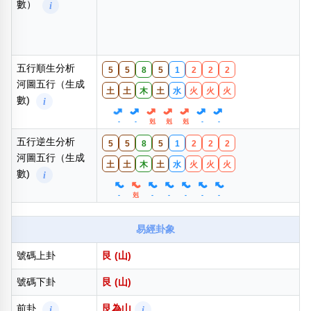
-
-
-
-
剋
-
-
數字統計
分析中...
河圖五行（生成
數）
i
五行順生分析
5
5
8
5
1
2
2
2
河圖五行（生成
土
土
木
土
水
火
火
火
數)
i
-
-
剋
剋
剋
-
-
五行逆生分析
5
5
8
5
1
2
2
2
河圖五行（生成
土
土
木
土
水
火
火
火
數)
i
-
剋
-
-
-
-
-
易經卦象
號碼上卦
艮 (山)