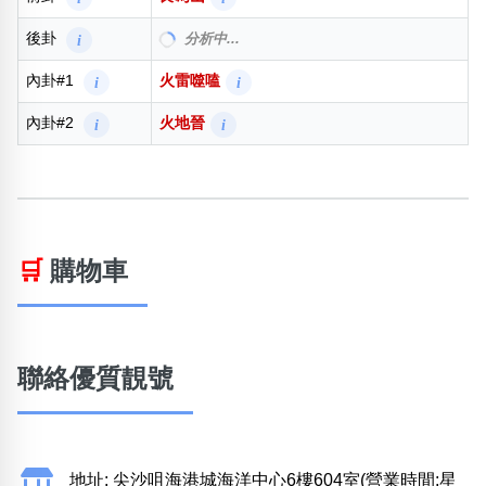
號碼下卦
艮 (山)
前卦
艮為山
i
i
後卦
分析中...
i
內卦#1
火雷噬嗑
i
i
內卦#2
火地晉
i
i
🛒
購物車
聯絡優質靚號