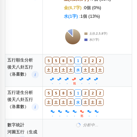
數字統計
木(3,4字)
:0個 (0%)
後天八卦五行
火(9字)
:0個 (0%)
（洛書數）
i
土(0,2,5,8字)
:7個 (88%)
金(6,7字)
:0個 (0%)
水(1字)
:1個 (13%)
五行順生分析
5
5
8
5
1
2
2
2
後天八卦五行
土
土
土
土
水
土
土
土
（洛書數）
i
-
-
-
剋
-
-
-
五行逆生分析
5
5
8
5
1
2
2
2
後天八卦五行
土
土
土
土
水
土
土
土
（洛書數）
i