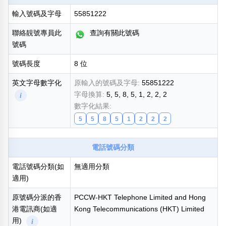
輸入號碼及字母
55851222
熱門分類
888尾
999尾
777尾
9字頭
6字頭
無4字
聯絡靚號專員此
查詢有關此號碼
無5字
多8字
9888頭
二字號
三字號
號碼
全大數字
5萬以上
生天延
全吉星(全號)
號碼長度
8 位
搜尋
清除全部分類
英文字母數字化
原輸入的號碼及字母:
55851222
字母換算:
5, 5, 8, 5, 1, 2, 2, 2
i
數字化結果:
5
5
8
5
1
2
2
2
高級分類
i
電話號碼分類
電話號碼分類(如
無適用分類
適用)
幸運號分類
風水號分類
幸運分類
生天延/貴財成
原號碼分派的香
PCCW-HKT Telephone Limited and Hong
基本分類
五行
港電訊商(如適
Kong Telecommunications (HKT) Limited
位置分類
易經六四卦象
用)
i