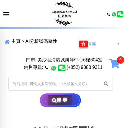
📞
主頁
>
AI分析號碼屬性
香港
▼
門巿: 尖沙咀海港城海洋中心6樓604室
銷售專員:
📞
(+852) 9888 9311
搜尋