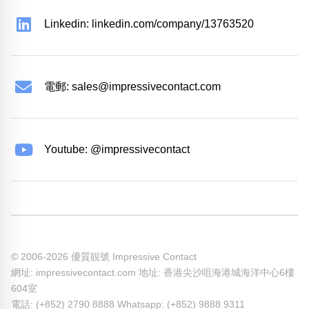
Messenger: m.me/impressivecontact
Linkedin: linkedin.com/company/13763520
電郵:
sales@impressivecontact.com
Youtube: @impressivecontact