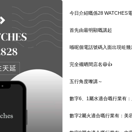
如何用易經計算電話號碼
今日介紹嘅係28 WATCHES電
如何計算生命靈數電話號
首先由最明顯嘅講起
常見問題
喺呢個電話號碼入面出現咗幾
教學文章
+)
靚號推介
完全襯晒間店名😆👍
潮文共賞
五行角度嚟講～
靚號短片
全部文章分類
數字6、1屬水適合嘅行業有
網
數字2屬火適合嘅行業有：美
6字頭
無4字
無5字
多8字
9888頭
二字號
三字號
全
分類(100+)