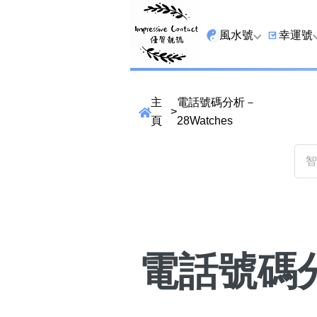
風水號
幸運號
全吉星
9字頭
主
電話號碼分析－
>
最高能量生氣 天醫 
6字頭
頁
28Watches
生天延
三條尾
貴財成
四條尾
1349號
五條尾
13459號
888尾
電話號碼分析
2678號
999尾
精準位置搜尋
25678號
666尾
位置:
一
二
三
四
五
六
七