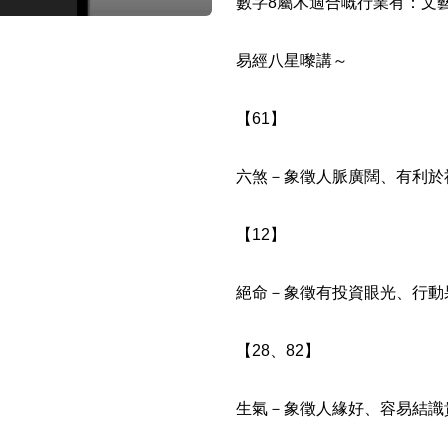
數字8屬木適合嘅行業有：文
易經八星嚟講～
【61】
六煞－象徵人脈廣闊、有利於
風水號分類
【12】
生天延/貴財成
五行
絕命－象徵有投資眼光、行動
易經六四卦象
【28、82】
生氣－象徵人緣好、容易結識