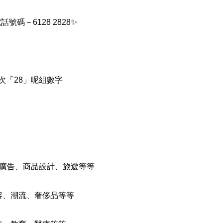
話號碼－6128 2828✨
搜尋
碼
清除全部分類
次「28」呢組數字
搜尋
清除全部分類
：廣告、商品設計、旅遊等等
容、潮流、奢侈品等等
大數字
5萬以上
生天延