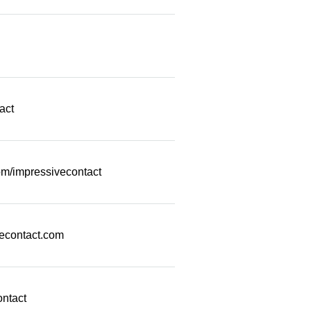
act
m/impressivecontact
econtact.com
ontact