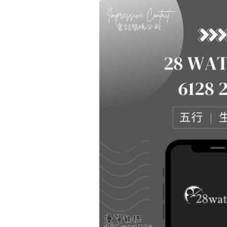
14689號
多8號
精選風水號
二字號
自選生天延教學
三字號
風水師傅推介
鴛鴦刀
不包含數字
全部風水號分類 (200
9888頭
無0
無1
無2
無3
無4
無5
無6
無7
無8
無9
對聯號
ABAB尾
夫佬尾
順蛇尾
熱門分類
2字頭固
888尾
999尾
777尾
9字頭
全吉星(全號)
全部幸運號