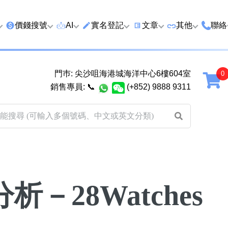
價錢搜號
AI
實名登記
文章
‍其他
聯絡
特價號
AI搜號
實名登記(全部電訊商)
購買靚號流程
優質車牌
香港
門巿: 尖沙咀海港城海洋中心6樓604室
延年
2千以下
AI分析號碼屬性
查詢儲值咭有效期
教你點揀靚號教學
優質域名
廣州
銷售專員:
📞
(+852) 9888 9311
2千至5千元
AI分析出生時辰
換電話號碼前必做的五件
月費和儲值咭
馬來
5千至1萬元
AI 靚號估價系統
一機雙Whatsapp教學
其他業務
以上
1萬至2萬元
計算八字和電話號碼五行屬
Whatsapp 無痛轉移新號
買號流程及條
性
教學
2萬至5萬元
關於我們
靚號估價遊戲
微信Wechat 無痛轉移新
－28Watches
超級VIP號
碼教學
易經六十四卦
不加聯絡人發WhatsApp
八
黃大仙靈籤
學 2026