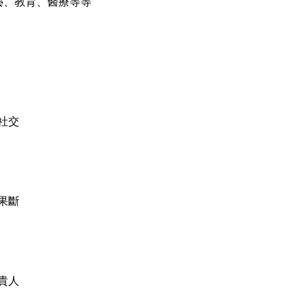
藝、教育、醫療等等
搜尋
清除全部分類
社交
果斷
貴人
搜尋
清除全部分類