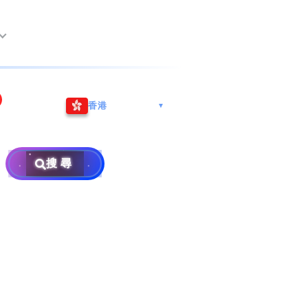
尖沙咀海港城
Whatsapp/微信: (852) 9888
香港
▼
巿南沙區
9311
地址: 广州市南沙区南沙街
事
計劃
西亞雪蘭莪
查詢熱線: 2790 8888
广生路19号4楼
攜號轉台儲值年咭25元起
地址: 6-3-2, Jalan Setia
搜尋
地址: 尖沙咀海港城海洋中
Prima E U13/E, Setia
攜號轉台月費計劃58元起
免費寄賣
心6樓604室(營業時間:星期
Alam, 40170 Shah Alam,
碼
款
一至五, 上午10至下午6時,
Selangor, Malaysia
申請成為商業合作伙伴
買號流程及條款
公眾假期休息)
×
銷售條款及條件
號
私隱政策聲明
教