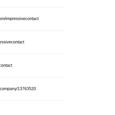
com/impressivecontact
essivecontact
contact
m/company/13763520