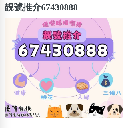
搜尋選項
×
靚號推介67430888
精準位置搜尋
位置:
一
二
三
四
五
六
七
八
搜尋
清除全部分類
不包含數字
無0
無1
無2
無3
無4
無5
無6
無7
無8
無9
搜尋
清除全部分類