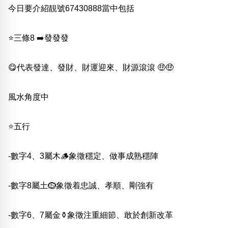
今日要介紹靚號67430888當中包括
熱門分類
888尾
999尾
777尾
9字頭
6字頭
無4字
⭐️三條8 ➡️發發發
無5字
多8字
9888頭
二字號
三字號
全大數字
5萬以上
生天延
全吉星(全號)
😋代表發達、發財、財運迎來、財源滾滾 🤑🤑
搜尋
清除全部分類
風水角度中
高級分類
i
⭐️五行
-數字4、3屬木🪵象徵穩定、做事成熟穩陣
幸運號分類
風水號分類
-數字8屬土🪹象徵着忠誠、孝順、剛強有
幸運分類
生天延/貴財成
基本分類
五行
-數字6、7屬金⚱️象徵注重細節、敢於創新改革
位置分類
易經六四卦象