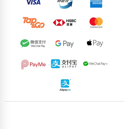
63272048
77601365
94332849
95857328
52104113
82461682
92722025
61326517
55224780
89462609