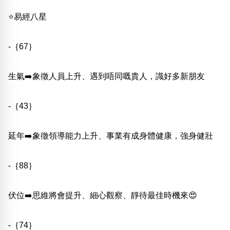
包含數字
⭐️易經八星
次數分類
生日分類
-｛67｝
搜尋
清除全部分類
生氣➡️象徵人員上升、遇到唔同嘅貴人，識好多新朋友
-｛43｝
延年➡️象徵領導能力上升、事業有成身體健康，強身健壯
-｛88｝
伏位➡️思維將會提升、細心觀察、靜待最佳時機來😍
-｛74｝