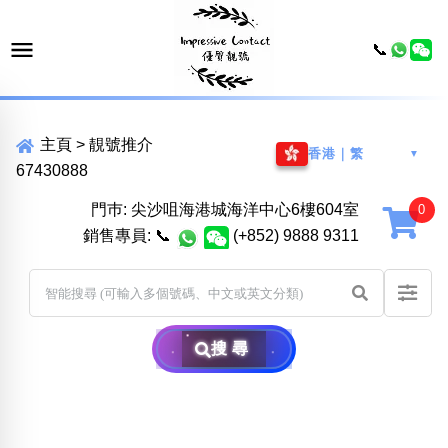
📞
主頁
>
靚號推介
香港｜繁
▼
67430888
門巿: 尖沙咀海港城海洋中心6樓604室
銷售專員:
📞
(+852) 9888 9311
搜尋