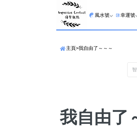
風水號
幸運號
全吉星
9字頭
主頁
>
我自由了～～～
最高能量生氣 天醫 
6字頭
生天延
三條尾
貴財成
四條尾
1349號
五條尾
13459號
888尾
我自由了
2678號
999尾
精準位置搜尋
25678號
666尾
位置:
一
二
三
四
五
六
七