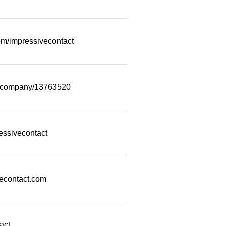
m/impressivecontact
m/company/13763520
essivecontact
econtact.com
act