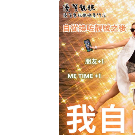
14689號
多8號
精選風水號
二字號
自選生天延教學
三字號
風水師傅推介
鴛鴦刀
不包含數字
全部風水號分類 (200
9888頭
無0
無1
無2
無3
無4
無5
無6
無7
無8
無9
對聯號
ABAB尾
夫佬尾
順蛇尾
熱門分類
2字頭固
888尾
999尾
777尾
9字頭
全吉星(全號)
全部幸運號