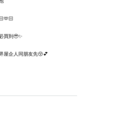
他
搜尋
清除全部分類
🫶🏻
買到🥹✨
屋企人同朋友先😚💕
搜尋
清除全部分類