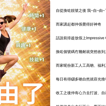
如何用易經計算電話號碼
自從換咗靚號之後 我~自~由~
如何計算生命靈數電話號
而家講起都仲係覺得好神奇
常見問題
話說前排趁放假上Impressive 
教學文章
+)
靚號推介
換咗個號碼冇幾耐就突然收到之前面
潮文共賞
而家呢份新工人工高啲、福利
靚號短片
全部文章分類
每日有得瞓多啲自然就容光煥
網
收工之後仲有心力去打波、自
6字頭
無4字
無5字
多8字
9888頭
二字號
三字號
全
分類(100+)