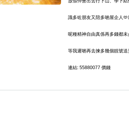
放假仲會出去行下山、學下結
識多咗朋友又陪多啲屋企人🫶🏻
呢種精神自由真係再多錢都未必
等我遲啲再去揀多幾個靚號送畀
風水號分類
連結:
55880077 價錢
生天延/貴財成
五行
易經六四卦象