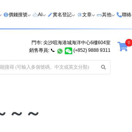
價錢搜號
AI
實名登記
文章
‍其他
聯絡
特價號
AI搜號
實名登記(全部電訊商)
購買靚號流程
優質車牌
香港
門巿: 尖沙咀海港城海洋中心6樓604室
延年
2千以下
AI分析號碼屬性
查詢儲值咭有效期
教你點揀靚號教學
優質域名
廣州
銷售專員:
📞
(+852) 9888 9311
2千至5千元
AI分析出生時辰
換電話號碼前必做的五件
月費和儲值咭
馬來
5千至1萬元
AI 靚號估價系統
一機雙Whatsapp教學
其他業務
以上
1萬至2萬元
計算八字和電話號碼五行屬
Whatsapp 無痛轉移新號
買號流程及條
性
教學
2萬至5萬元
關於我們
靚號估價遊戲
微信Wechat 無痛轉移新
～～～
超級VIP號
碼教學
易經六十四卦
不加聯絡人發WhatsApp
八
黃大仙靈籤
學 2026