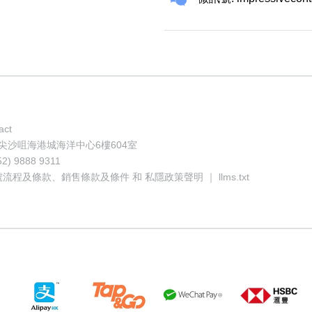
act
地址: 香港尖沙咀海港城海洋中心6樓604室
52) 9888 9311
號流程及條款
、
銷售條款及條件
和
私隱政策聲明
｜
llms.txt