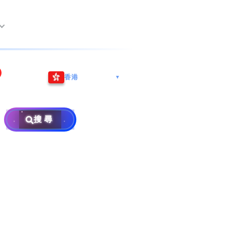
尖沙咀海港城
Whatsapp/微信: (852) 9888
香港
▼
巿南沙區
9311
地址: 广州市南沙区南沙街
事
計劃
西亞雪蘭莪
查詢熱線: 2790 8888
广生路19号4楼
攜號轉台儲值年咭25元起
地址: 6-3-2, Jalan Setia
搜尋
地址: 尖沙咀海港城海洋中
Prima E U13/E, Setia
攜號轉台月費計劃58元起
免費寄賣
心6樓604室(營業時間:星期
Alam, 40170 Shah Alam,
碼
款
一至五, 上午10至下午6時,
Selangor, Malaysia
申請成為商業合作伙伴
買號流程及條款
公眾假期休息)
×
銷售條款及條件
號
私隱政策聲明
教