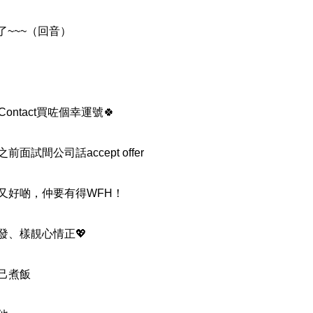
了~~~（回音）
搜尋
碼
清除全部分類
Contact買咗個幸運號🍀
試間公司話accept offer
搜尋
又好啲，仲要有得WFH！
清除全部分類
發、樣靚心情正💖
己煮飯
大數字
5萬以上
生天延