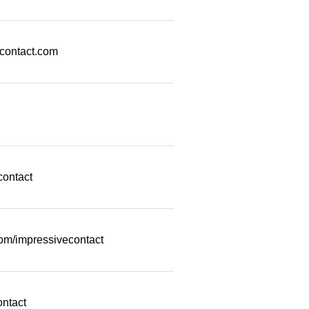
econtact.com
contact
com/impressivecontact
ontact